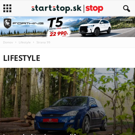
Domov
Lifestyle
Strana 99
LIFESTYLE