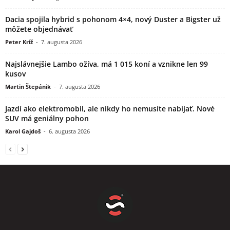
Dacia spojila hybrid s pohonom 4×4, nový Duster a Bigster už
môžete objednávať
Peter Kríž
-
7. augusta 2026
Najslávnejšie Lambo ožíva, má 1 015 koní a vznikne len 99
kusov
Martin Štepánik
-
7. augusta 2026
Jazdí ako elektromobil, ale nikdy ho nemusíte nabíjať. Nové
SUV má geniálny pohon
Karol Gajdoš
-
6. augusta 2026