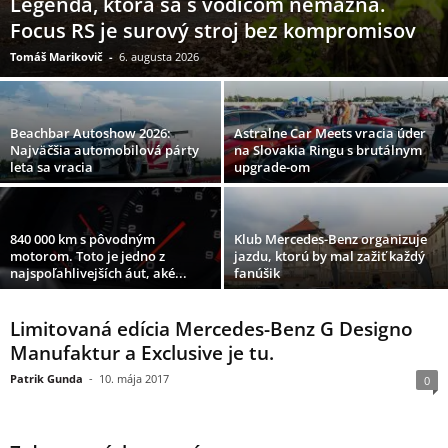
Legenda, ktorá sa s vodičom nemazná.
Focus RS je surový stroj bez kompromisov
Tomáš Marikovič
-
6. augusta 2026
Beachbar Autoshow 2026:
Astralne Car Meets vracia úder
Najväčšia automobilová párty
na Slovakia Ringu s brutálnym
leta sa vracia
upgrade-om
840 000 km s pôvodným
Klub Mercedes-Benz organizuje
motorom. Toto je jedno z
jazdu, ktorú by mal zažiť každý
najspoľahlivejších áut, aké...
fanúšik
Limitovaná edícia Mercedes-Benz G Designo
Manufaktur a Exclusive je tu.
Patrik Gunda
-
10. mája 2017
0