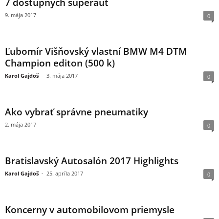
7 dostupných superáut
9. mája 2017
0
Ľubomír Višňovský vlastní BMW M4 DTM
Champion editon (500 k)
Karol Gajdoš
-
3. mája 2017
0
Ako vybrať správne pneumatiky
2. mája 2017
0
Bratislavský Autosalón 2017 Highlights
Karol Gajdoš
-
25. apríla 2017
0
Koncerny v automobilovom priemysle