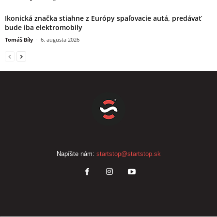
Ikonická značka stiahne z Európy spaľovacie autá, predávať
bude iba elektromobily
Tomáš Bíly
-
6. augusta 2026
Napíšte nám:
startstop@startstop.sk