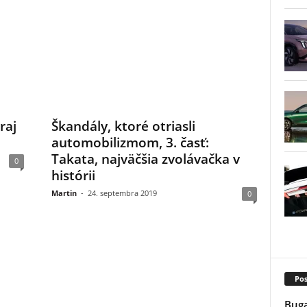
raj
Škandály, ktoré otriasli
automobilizmom, 3. časť:
Takata, najväčšia zvolávačka v
0
histórii
Martin
-
24. septembra 2019
0
Pos
Buga