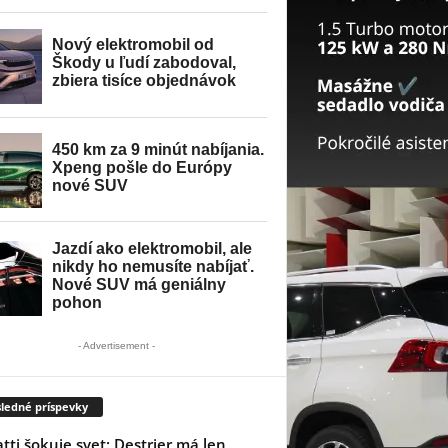
- Advertisement -
ledné príspevky
tti šokuje svet: Destrier má len