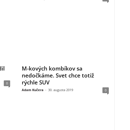
il
M-kových kombíkov sa
nedočkáme. Svet chce totiž
rýchle SUV
0
Adam Kučera
-
30. augusta 2019
0