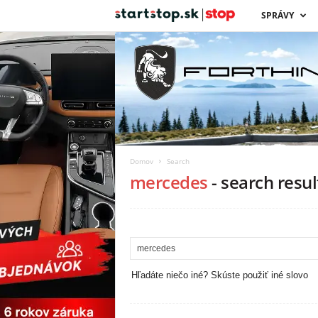
s
SPRÁVY
t
a
r
t
Domov
Search
s
mercedes
-
search resul
t
o
p
Hľadáte niečo iné? Skúste použiť iné slovo