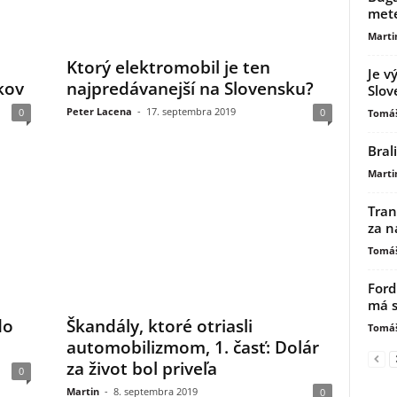
mete
Marti
Ktorý elektromobil je ten
Je v
kov
najpredávanejší na Slovensku?
Slov
Peter Lacena
-
17. septembra 2019
0
0
Tomáš
Bral
Marti
Tran
za n
Tomáš
Ford
má s
do
Škandály, ktoré otriasli
Tomáš
automobilizmom, 1. časť: Dolár
za život bol priveľa
0
Martin
-
8. septembra 2019
0