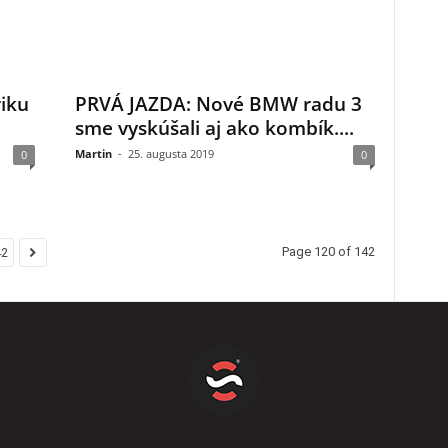
riku
PRVÁ JAZDA: Nové BMW radu 3
sme vyskúšali aj ako kombík....
Martin
-
25. augusta 2019
0
0
Page 120 of 142
42