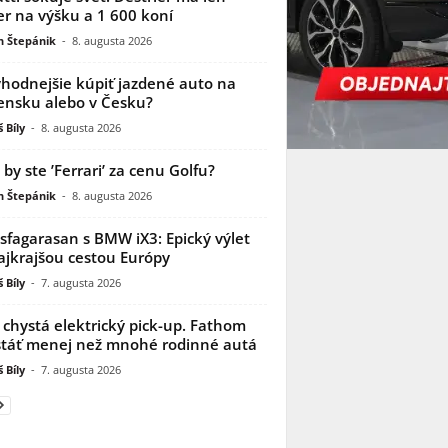
r na výšku a 1 600 koní
n Štepánik
-
8. augusta 2026
ýhodnejšie kúpiť jazdené auto na
ensku alebo v Česku?
 Bíly
-
8. augusta 2026
i by ste ’Ferrari’ za cenu Golfu?
n Štepánik
-
8. augusta 2026
sfagarasan s BMW iX3: Epický výlet
ajkrajšou cestou Európy
 Bíly
-
7. augusta 2026
 chystá elektrický pick-up. Fathom
táť menej než mnohé rodinné autá
 Bíly
-
7. augusta 2026