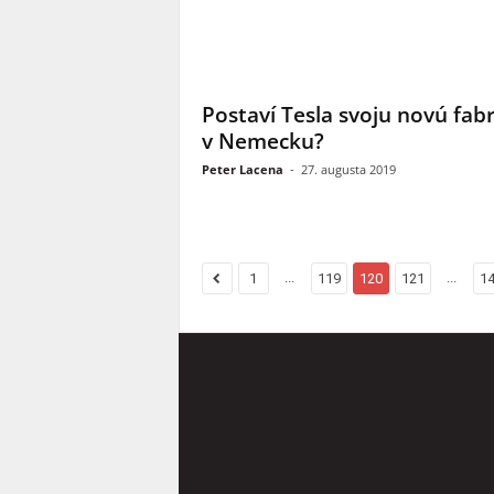
Postaví Tesla svoju novú fab
v Nemecku?
Peter Lacena
-
27. augusta 2019
...
...
1
119
120
121
1