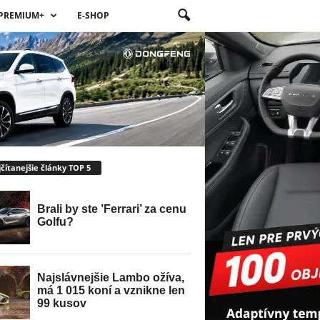
PREMIUM+
E-SHOP
čítanejšie články TOP 5