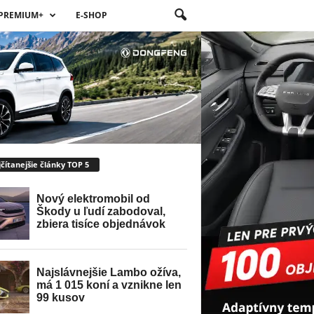
PREMIUM+
E-SHOP
čítanejšie články TOP 5