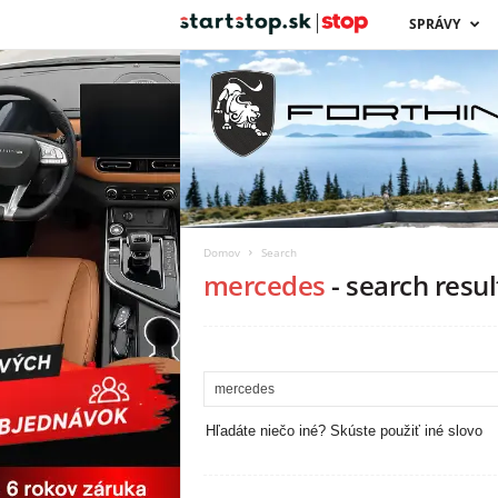
s
SPRÁVY
t
a
r
t
Domov
Search
s
mercedes
-
search resul
t
o
p
Hľadáte niečo iné? Skúste použiť iné slovo