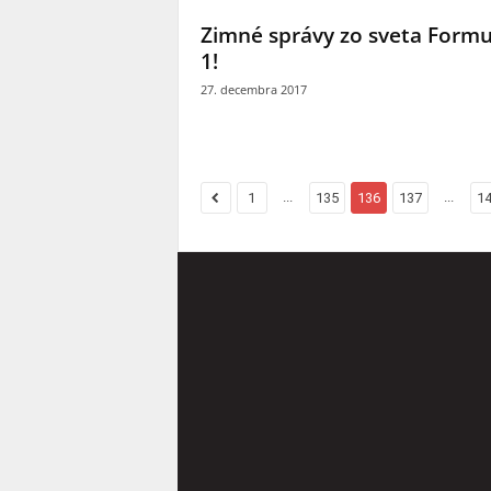
Zimné správy zo sveta Formu
1!
27. decembra 2017
...
...
1
135
136
137
1