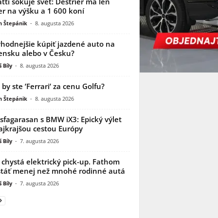
tti šokuje svet: Destrier má len
r na výšku a 1 600 koní
n Štepánik
-
8. augusta 2026
ýhodnejšie kúpiť jazdené auto na
ensku alebo v Česku?
 Bíly
-
8. augusta 2026
i by ste ’Ferrari’ za cenu Golfu?
n Štepánik
-
8. augusta 2026
sfagarasan s BMW iX3: Epický výlet
ajkrajšou cestou Európy
 Bíly
-
7. augusta 2026
 chystá elektrický pick-up. Fathom
táť menej než mnohé rodinné autá
 Bíly
-
7. augusta 2026