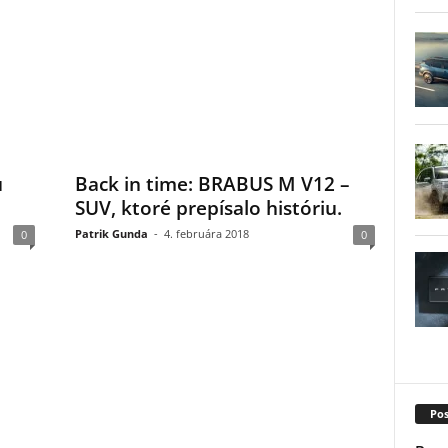
u
Back in time: BRABUS M V12 –
SUV, ktoré prepísalo históriu.
Patrik Gunda
-
4. februára 2018
0
0
Pos