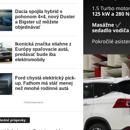
- Advertisement -
ledné príspevky