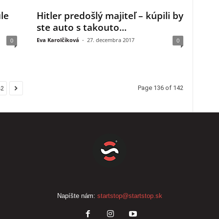
le
Hitler predošlý majiteľ – kúpili by
ste auto s takouto...
Eva Karolčíková
-
27. decembra 2017
0
0
Page 136 of 142
42
Napíšte nám:
startstop@startstop.sk