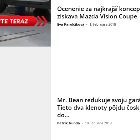
Ocenenie za najkrajší koncep
získava Mazda Vision Coupe
Eva Karolčíková
-
1. februára 2018
Mr. Bean redukuje svoju gará
Tieto dva klenoty pôjdu čos
do...
Patrik Gunda
-
19. januára 2018