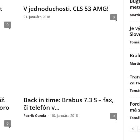
Buga
mete
t
V jednoduchosti. CLS 53 AMG!
Marti
21. januára 2018
0
0
Je v
Slov
Tomáš
Bral
Marti
Tran
za n
Tomáš
ž.
Back in time: Brabus 7.3 S – fax,
Ford
koro
či telefón v...
má s
Patrik Gunda
-
10. januára 2018
0
Tomáš
0