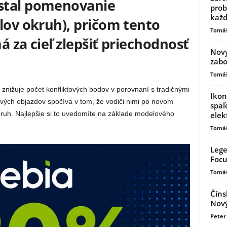
stal pomenovanie
prob
kaž
lov okruh), pričom tento
Tomáš
á za cieľ zlepšiť priechodnosť
Nový
zabo
Tomáš
znižuje počet konfliktových bodov v porovnaní s tradičnými
Ikon
ých objazdov spočíva v tom, že vodiči nimi po novom
spaľ
pruh. Najlepšie si to uvedomíte na základe modelového
elek
Tomáš
Lege
Focu
Tomáš
Číns
Nový
Peter 