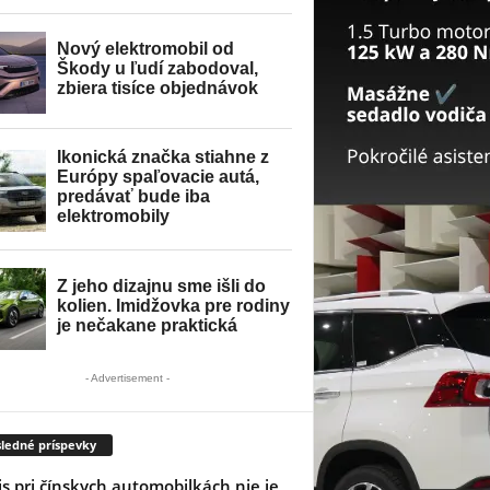
- Advertisement -
ledné príspevky
is pri čínskych automobilkách nie je