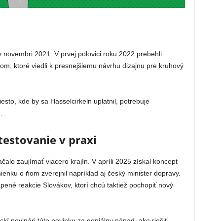
v novembri 2021. V prvej polovici roku 2022 prebehli
, ktoré viedli k presnejšiemu návrhu dizajnu pre kruhový
sto, kde by sa Hasselcirkeln uplatnil, potrebuje
.
estovanie v praxi
alo zaujímať viacero krajín. V apríli 2025 získal koncept
enku o ňom zverejnil napríklad aj český minister dopravy.
apené reakcie Slovákov, ktorí chcú taktiež pochopiť nový
ckí novinári túto novinku za geniálny nápad, ako riešiť