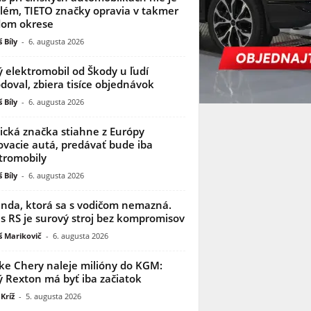
lém, TIETO značky opravia v takmer
dom okrese
 Bíly
-
6. augusta 2026
 elektromobil od Škody u ľudí
doval, zbiera tisíce objednávok
 Bíly
-
6. augusta 2026
ická značka stiahne z Európy
ovacie autá, predávať bude iba
tromobily
 Bíly
-
6. augusta 2026
nda, ktorá sa s vodičom nemazná.
s RS je surový stroj bez kompromisov
 Marikovič
-
6. augusta 2026
ke Chery naleje milióny do KGM:
 Rexton má byť iba začiatok
Kríž
-
5. augusta 2026