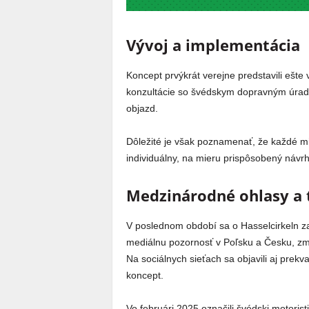
Vývoj a implementácia
Koncept prvýkrát verejne predstavili ešte 
konzultácie so švédskym dopravným úradom
objazd.
Dôležité je však poznamenať, že každé mie
individuálny, na mieru prispôsobený návrh
Medzinárodné ohlasy a t
V poslednom období sa o Hasselcirkeln zač
mediálnu pozornosť v Poľsku a Česku, zmi
Na sociálnych sieťach sa objavili aj prekv
koncept.
Vo februári 2025 označili švédski motoristi