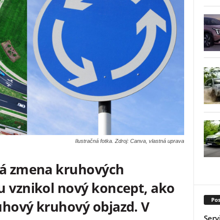
Ilustračná fotka. Zdroj: Canva, vlastná uprava
ľká zmena kruhových
u vznikol nový koncept, ako
Pos
uhový kruhový objazd. V
Serv