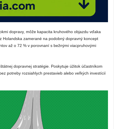
 tokmi dopravy, môže kapacita kruhového objazdu vďaka
ie z Holandska zamerané na podobný dopravný koncept
ntov až o 72 % v porovnaní s bežnými viacpruhovými
štátnej dopravnej stratégie. Poskytuje úžitok účastníkom
z potreby rozsiahlych prestavieb alebo veľkých investícií