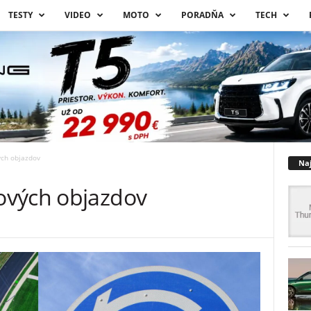
TESTY
VIDEO
MOTO
PORADŇA
TECH
ch objazdov
Naj
ových objazdov