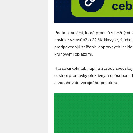
Podľa simulácií, ktoré pracujú s bežnými
novinke vzrásť až o 22 %. Navyše, štúd
predpovedajú zníženie dopravných incide
kruhovými objazdmi.
Hasselcirkeln tak napĺňa zásady švédskej 
cestnej premávky efektívnym spôsobom, be
a zásahov do verejného priestoru.