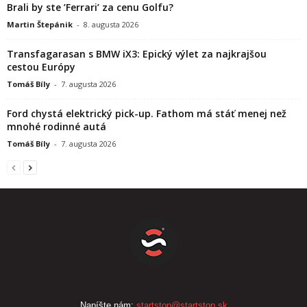
Brali by ste ’Ferrari’ za cenu Golfu?
Martin Štepánik
-
8. augusta 2026
Transfagarasan s BMW iX3: Epický výlet za najkrajšou
cestou Európy
Tomáš Bíly
-
7. augusta 2026
Ford chystá elektrický pick-up. Fathom má stáť menej než
mnohé rodinné autá
Tomáš Bíly
-
7. augusta 2026
Napíšte nám:
startstop@startstop.sk