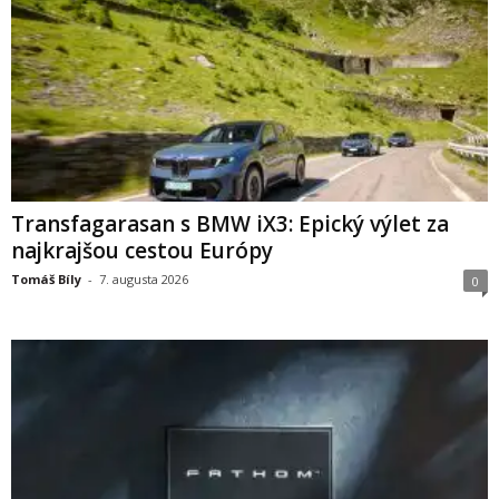
Transfagarasan s BMW iX3: Epický výlet za
najkrajšou cestou Európy
Tomáš Bíly
-
7. augusta 2026
0