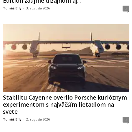
Edition zaujme dizajnom aj...
Tomáš Bíly
-
3. augusta 2026
0
Stabilitu Cayenne overilo Porsche kurióznym
experimentom s najväčším lietadlom na
svete
Tomáš Bíly
-
2. augusta 2026
0