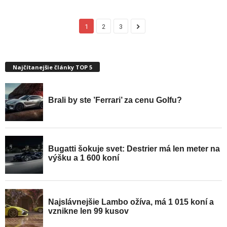
1
2
3
Najčítanejšie články TOP 5