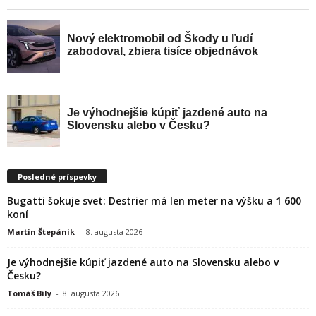
Posledné príspevky
Bugatti šokuje svet: Destrier má len meter na výšku a 1 600
koní
Martin Štepánik
-
8. augusta 2026
Je výhodnejšie kúpiť jazdené auto na Slovensku alebo v
Česku?
Tomáš Bíly
-
8. augusta 2026