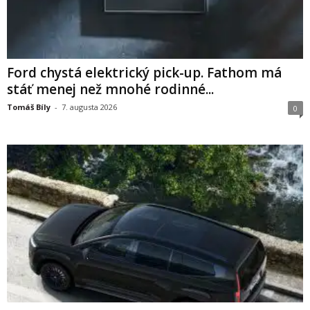
Ford chystá elektrický pick-up. Fathom má
stáť menej než mnohé rodinné...
Tomáš Bíly
-
7. augusta 2026
0