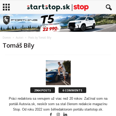
Domov
Autori
Posts by Tomáš Bíly
Tomáš Bíly
2964 POSTS
6 COMMENTS
Práci redaktora sa venujem už viac než 20 rokov. Začínal som na
portáli Autovia.sk, neskôr som sa stal členom redakcie magazínu
Stop. Od roku 2022 som šéfredaktorom portálu startstop.sk.