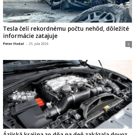
Tesla čelí rekordnému počtu nehôd, dôležité
informácie zatajuje
Peter Hodal
-
25. júla 2026
0
Ázijská krajina zo dňa na deň zakázala dovoz