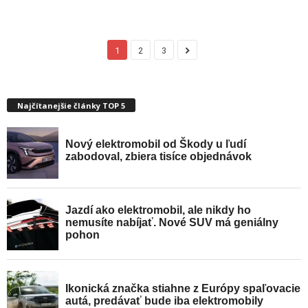
1
2
3
Najčítanejšie články TOP 5