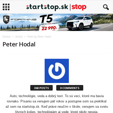
Domov
Autori
Posts by Peter Hodal
Peter Hodal
368 POSTS
0 COMMENTS
Auto, technológie, veda a dobrý text. To sú veci, ktoré ma bavia
rovnako. Písaniu sa venujem päť rokov a postupne som sa preklikal
až sem na startstop.sk. Keď práve neučím v škole, venujem sa svetu
štyroch kolies, technológiám aj vede, ktoré nikdy nespia.