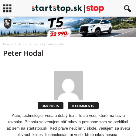
Domov
Autori
Posts by Peter Hodal
Peter Hodal
368 POSTS
0 COMMENTS
Auto, technológie, veda a dobrý text. To sú veci, ktoré ma bavia
rovnako. Písaniu sa venujem päť rokov a postupne som sa preklikal
až sem na startstop.sk. Keď práve neučím v škole, venujem sa svetu
štyroch kolies, technológiám aj vede, ktoré nikdy nespia.