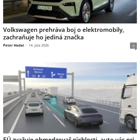
Volkswagen prehráva boj o elektromobily,
zachraňuje ho jediná značka
Peter Hodal
-
14. júla 2026
0
EÚ zvažuje obmedzovač rýchlosti, auto vás pri