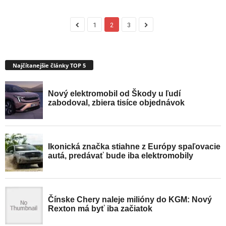
1
2
3
Najčítanejšie články TOP 5