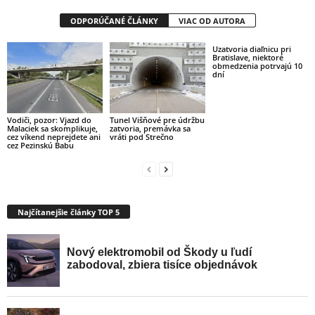
ODPORÚČANÉ ČLÁNKY
VIAC OD AUTORA
Uzatvoria diaľnicu pri
Bratislave, niektoré
obmedzenia potrvajú 10
dní
Vodiči, pozor: Vjazd do
Tunel Višňové pre údržbu
Malaciek sa skomplikuje,
zatvoria, premávka sa
cez víkend neprejdete ani
vráti pod Strečno
cez Pezinskú Babu
Najčítanejšie články TOP 5