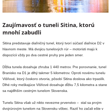
Zaujímavosť o tuneli Sitina, ktorú
mnohí zabudli
Sitina predstavuje diaľničný tunel, ktorý tvorí súčasť diaľnice D2 v
hlavnom meste. Má dvojicu tunelových rúr – motoristi majú k
dispozícii vždy po dva cestné pruhy pre jeden smer.
Dĺžka tunela dosahuje zhruba 1 440 metrov. Pre porovnanie, tunel
Branisko na D1 je dlhý takmer 5 kilometrov. Oproti novému tunelu
Višňové, ktorý čoskoro otvoria, pôsobí Sitina doslova ako trpaslík.
Dlhé roky meškajúce Višňové dosahuje dĺžku 7,5 kilometra a stane
sa najdlhším cestným tunelom Slovenska.
Tunelu Sitina však už nikto nevezme prvenstvo – stal sa prvým
dvojrúrovým tunelom na Slovensku vôbec. Raziť ho začali ešte v