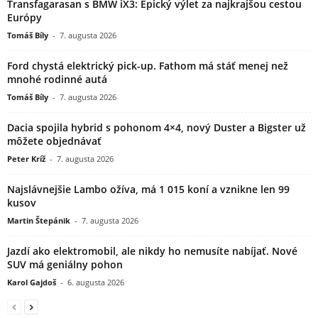
Transfagarasan s BMW iX3: Epický výlet za najkrajšou cestou
Európy
Tomáš Bíly
-
7. augusta 2026
Ford chystá elektrický pick-up. Fathom má stáť menej než
mnohé rodinné autá
Tomáš Bíly
-
7. augusta 2026
Dacia spojila hybrid s pohonom 4×4, nový Duster a Bigster už
môžete objednávať
Peter Kríž
-
7. augusta 2026
Najslávnejšie Lambo ožíva, má 1 015 koní a vznikne len 99
kusov
Martin Štepánik
-
7. augusta 2026
Jazdí ako elektromobil, ale nikdy ho nemusíte nabíjať. Nové
SUV má geniálny pohon
Karol Gajdoš
-
6. augusta 2026