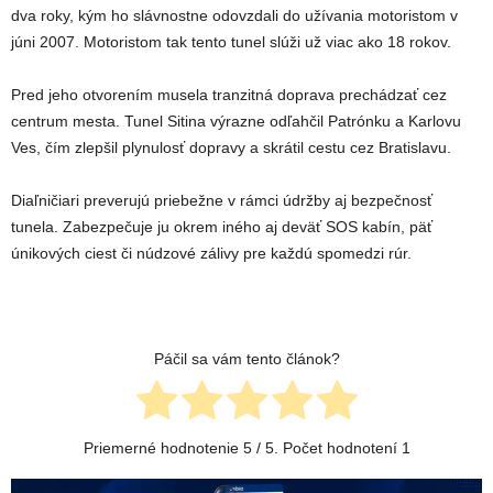
dva roky, kým ho slávnostne odovzdali do užívania motoristom v
júni 2007. Motoristom tak tento tunel slúži už viac ako 18 rokov.
Pred jeho otvorením musela tranzitná doprava prechádzať cez
centrum mesta. Tunel Sitina výrazne odľahčil Patrónku a Karlovu
Ves, čím zlepšil plynulosť dopravy a skrátil cestu cez Bratislavu.
Diaľničiari preverujú priebežne v rámci údržby aj bezpečnosť
tunela. Zabezpečuje ju okrem iného aj deväť SOS kabín, päť
únikových ciest či núdzové zálivy pre každú spomedzi rúr.
Páčil sa vám tento článok?
Priemerné hodnotenie
5
/ 5. Počet hodnotení
1