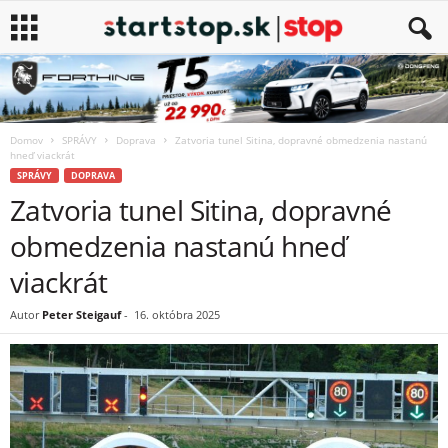
Domov
SPRÁVY
Doprava
Zatvoria tunel Sitina, dopravné obmedzenia nastanú
hneď viackrát
SPRÁVY
DOPRAVA
Zatvoria tunel Sitina, dopravné
obmedzenia nastanú hneď
viackrát
Autor
Peter Steigauf
-
16. októbra 2025