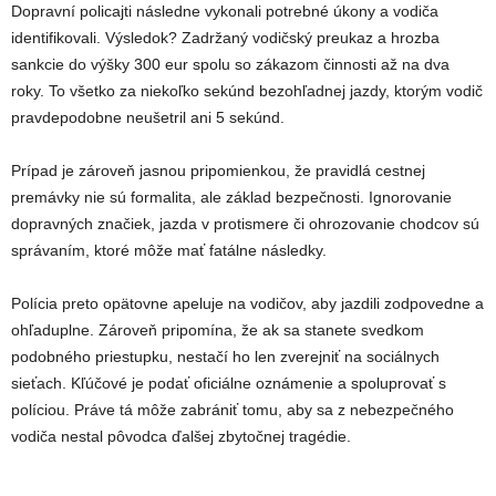
Dopravní policajti následne vykonali potrebné úkony a vodiča
identifikovali. Výsledok? Zadržaný vodičský preukaz a hrozba
sankcie do výšky 300 eur spolu so zákazom činnosti až na dva
roky. To všetko za niekoľko sekúnd bezohľadnej jazdy, ktorým vodič
pravdepodobne neušetril ani 5 sekúnd.
Prípad je zároveň jasnou pripomienkou, že pravidlá cestnej
premávky nie sú formalita, ale základ bezpečnosti. Ignorovanie
dopravných značiek, jazda v protismere či ohrozovanie chodcov sú
správaním, ktoré môže mať fatálne následky.
Polícia preto opätovne apeluje na vodičov, aby jazdili zodpovedne a
ohľaduplne. Zároveň pripomína, že ak sa stanete svedkom
podobného priestupku, nestačí ho len zverejniť na sociálnych
sieťach. Kľúčové je podať oficiálne oznámenie a spoluprovať s
políciou. Práve tá môže zabrániť tomu, aby sa z nebezpečného
vodiča nestal pôvodca ďalšej zbytočnej tragédie.