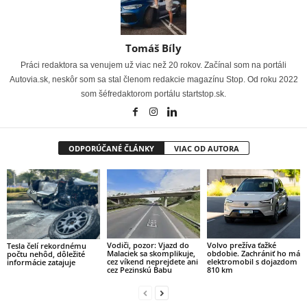
Tomáš Bíly
Práci redaktora sa venujem už viac než 20 rokov. Začínal som na portáli
Autovia.sk, neskôr som sa stal členom redakcie magazínu Stop. Od roku 2022
som šéfredaktorom portálu startstop.sk.
ODPORÚČANÉ ČLÁNKY
VIAC OD AUTORA
Vodiči, pozor: Vjazd do
Volvo prežíva ťažké
Tesla čelí rekordnému
Malaciek sa skomplikuje,
obdobie. Zachrániť ho má
počtu nehôd, dôležité
cez víkend neprejdete ani
elektromobil s dojazdom
informácie zatajuje
cez Pezinskú Babu
810 km