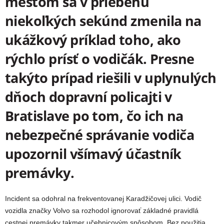
mestom sa v priebehu
niekoľkých sekúnd zmenila na
ukážkový príklad toho, ako
rýchlo prísť o vodičák. Presne
takýto prípad riešili v uplynulých
dňoch dopravní policajti v
Bratislave po tom, čo ich na
nebezpečné správanie vodiča
upozornil všímavý účastník
premávky.
Incident sa odohral na frekventovanej Karadžičovej ulici. Vodič
vozidla značky Volvo sa rozhodol ignorovať základné pravidlá
cestnej premávky takmer učebnicovým spôsobom. Bez použitia