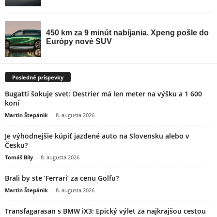
Posledné príspevky
Bugatti šokuje svet: Destrier má len meter na výšku a 1 600
koní
Martin Štepánik
-
8. augusta 2026
Je výhodnejšie kúpiť jazdené auto na Slovensku alebo v
Česku?
Tomáš Bíly
-
8. augusta 2026
Brali by ste ’Ferrari’ za cenu Golfu?
Martin Štepánik
-
8. augusta 2026
Transfagarasan s BMW iX3: Epický výlet za najkrajšou cestou