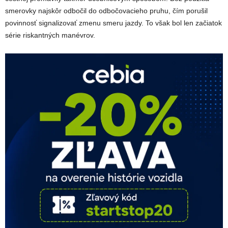
smerovky najskôr odbočil do odbočovacieho pruhu, čím porušil
povinnosť signalizovať zmenu smeru jazdy. To však bol len začiatok
série riskantných manévrov.