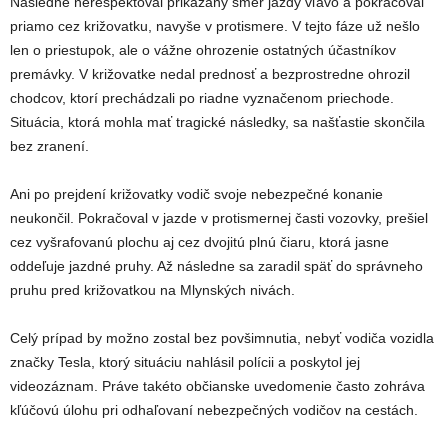
Následne nerešpektoval prikázaný smer jazdy vľavo a pokračoval
priamo cez križovatku, navyše v protismere. V tejto fáze už nešlo
len o priestupok, ale o vážne ohrozenie ostatných účastníkov
premávky. V križovatke nedal prednosť a bezprostredne ohrozil
chodcov, ktorí prechádzali po riadne vyznačenom priechode.
Situácia, ktorá mohla mať tragické následky, sa našťastie skončila
bez zranení.
Ani po prejdení križovatky vodič svoje nebezpečné konanie
neukončil. Pokračoval v jazde v protismernej časti vozovky, prešiel
cez vyšrafovanú plochu aj cez dvojitú plnú čiaru, ktorá jasne
oddeľuje jazdné pruhy. Až následne sa zaradil späť do správneho
pruhu pred križovatkou na Mlynských nivách.
Celý prípad by možno zostal bez povšimnutia, nebyť vodiča vozidla
značky Tesla, ktorý situáciu nahlásil polícii a poskytol jej
videozáznam. Práve takéto občianske uvedomenie často zohráva
kľúčovú úlohu pri odhaľovaní nebezpečných vodičov na cestách.