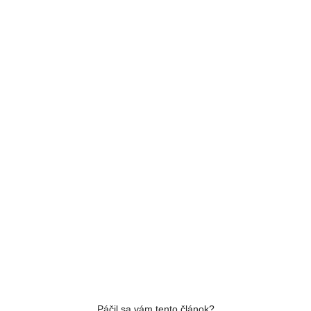
Páčil sa vám tento článok?