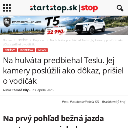
Domov
SPRÁVY
Doprava
Na hulváta predbiehal Teslu. Jej kamery poslúžili ako
dôkaz, prišiel o vodičák
SPRÁVY
DOPRAVA
NEWS
Na hulváta predbiehal Teslu. Jej
kamery poslúžili ako dôkaz, prišiel
o vodičák
Autor
Tomáš Bíly
-
23. apríla 2026
Foto: Facebook/Polícia SR - Bratislavský kraj
Na prvý pohľad bežná jazda