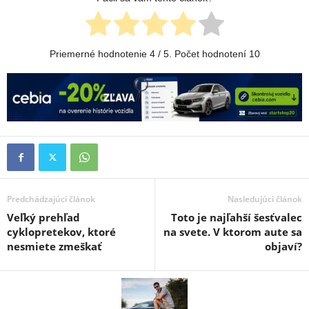
Priemerné hodnotenie
4
/ 5. Počet hodnotení
10
Predchádzajúci článok
Nasledujúci článok
Veľký prehľad
Toto je najľahší šesťvalec
cyklopretekov, ktoré
na svete. V ktorom aute sa
nesmiete zmeškať
objaví?