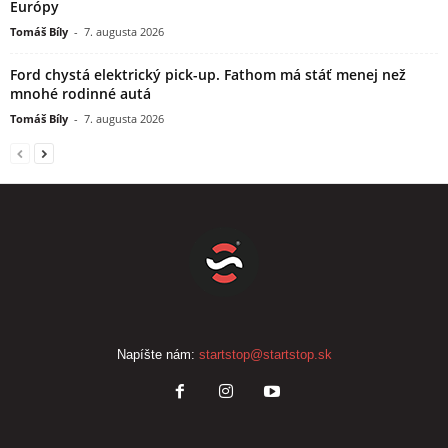
Európy
Tomáš Bíly
-
7. augusta 2026
Ford chystá elektrický pick-up. Fathom má stáť menej než
mnohé rodinné autá
Tomáš Bíly
-
7. augusta 2026
Napíšte nám:
startstop@startstop.sk