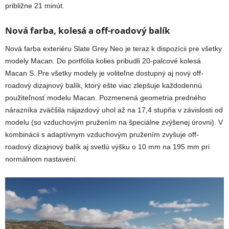
približne 21 minút.
Nová farba, kolesá a off-roadový balík
Nová farba exteriéru Slate Grey Neo je teraz k dispozícii pre všetky
modely Macan. Do portfólia kolies pribudli 20-palcové kolesá
Macan S. Pre všetky modely je voliteľne dostupný aj nový off-
roadový dizajnový balík, ktorý ešte viac zlepšuje každodennú
použiteľnosť modelu Macan. Pozmenená geometria predného
nárazníka zväčšila nájazdový uhol až na 17,4 stupňa v závislosti od
modelu (so vzduchovým pružením na špeciálne zvýšenej úrovni). V
kombinácii s adaptívnym vzduchovým pružením zvyšuje off-
roadový dizajnový balík aj svetlú výšku o 10 mm na 195 mm pri
normálnom nastavení.