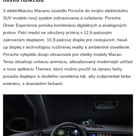
S elektrifikáciou Macanu zaviedlo Porsche do svojho elektrického
SUV modelu nový systém zobrazovania a ovládania. Porsche
Driver Experience ponúka kombináciu digitálnych a analógových
prvkov. Patrí medzi ne združený prístroj s 12,6-palcovým
zakriveným displejom, 10,9-palcový displej pre cestujúcich, head-
up displej s technológiou rozšírenej reality a ambientné osvetlenie.
Porsche vylepšilo dizajn obrazoviek pre všetky modely Macan.
Teraz obsahujú uvítaciu animáciu, aktualizovaný modernejší vzhľad
a novú aplikáciu Themes, ktorú možno použiť na úpravu farby
pozadia displejov a okolitého osvetlenia tak, aby zodpovedali farbe
exteriéru, s dvanástimi farbami.