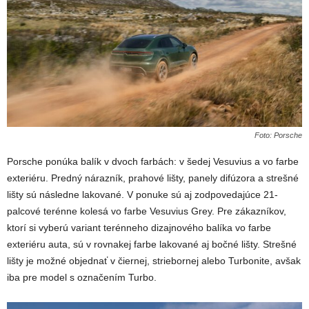
Foto: Porsche
Porsche ponúka balík v dvoch farbách: v šedej Vesuvius a vo farbe
exteriéru. Predný nárazník, prahové lišty, panely difúzora a strešné
lišty sú následne lakované. V ponuke sú aj zodpovedajúce 21-
palcové terénne kolesá vo farbe Vesuvius Grey. Pre zákazníkov,
ktorí si vyberú variant terénneho dizajnového balíka vo farbe
exteriéru auta, sú v rovnakej farbe lakované aj bočné lišty. Strešné
lišty je možné objednať v čiernej, striebornej alebo Turbonite, avšak
iba pre model s označením Turbo.