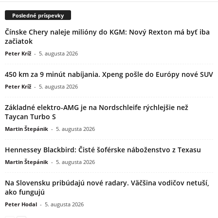
Posledné príspevky
Čínske Chery naleje milióny do KGM: Nový Rexton má byť iba
začiatok
Peter Kríž
-
5. augusta 2026
450 km za 9 minút nabíjania. Xpeng pošle do Európy nové SUV
Peter Kríž
-
5. augusta 2026
Základné elektro-AMG je na Nordschleife rýchlejšie než
Taycan Turbo S
Martin Štepánik
-
5. augusta 2026
Hennessey Blackbird: Čisté šoférske náboženstvo z Texasu
Martin Štepánik
-
5. augusta 2026
Na Slovensku pribúdajú nové radary. Väčšina vodičov netuší,
ako fungujú
Peter Hodal
-
5. augusta 2026