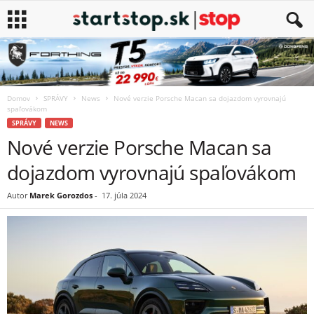
Domov
SPRÁVY
News
Nové verzie Porsche Macan sa dojazdom vyrovnajú
spaľovákom
SPRÁVY
NEWS
Nové verzie Porsche Macan sa
dojazdom vyrovnajú spaľovákom
Autor
Marek Gorozdos
-
17. júla 2024