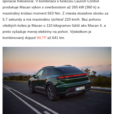
spínacie frekvencie. V kombinácii s funkciou Launch Control
produkuje Macan výkon s overboostom až 265 kW (360 k) a
maximálny krútiaci moment 563 Nm. Z miesta dosiahne stovku za
5,7 sekundy a má maximálnu rýchlosť 220 km/h. Bez pohonu
všetkých kolies je Macan o 110 kilogramov ľahší ako Macan 4, a
preto vyžaduje menej elektriny na pohon. Výsledkom je
kombinovaný dojazd
WLTP
až 641 km.