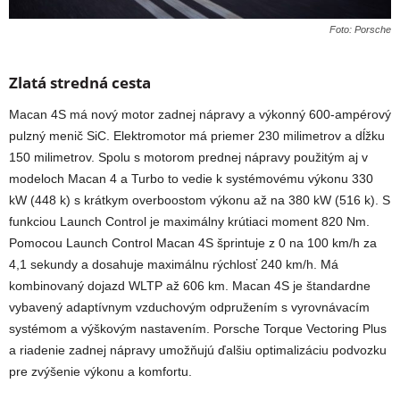
Foto: Porsche
Zlatá stredná cesta
Macan 4S má nový motor zadnej nápravy a výkonný 600-ampérový
pulzný menič SiC. Elektromotor má priemer 230 milimetrov a dĺžku
150 milimetrov. Spolu s motorom prednej nápravy použitým aj v
modeloch Macan 4 a Turbo to vedie k systémovému výkonu 330
kW (448 k) s krátkym overboostom výkonu až na 380 kW (516 k). S
funkciou Launch Control je maximálny krútiaci moment 820 Nm.
Pomocou Launch Control Macan 4S šprintuje z 0 na 100 km/h za
4,1 sekundy a dosahuje maximálnu rýchlosť 240 km/h. Má
kombinovaný dojazd WLTP až 606 km. Macan 4S je štandardne
vybavený adaptívnym vzduchovým odpružením s vyrovnávacím
systémom a výškovým nastavením. Porsche Torque Vectoring Plus
a riadenie zadnej nápravy umožňujú ďalšiu optimalizáciu podvozku
pre zvýšenie výkonu a komfortu.