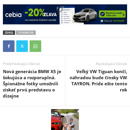
ZDROJ
TS PORSCHE
Predchádzajúci článok
Nasledujúci článok
Nová generácia BMW X5 je
Veľký VW Tiguan končí,
šokujúca a rozporuplná.
náhradou bude čínsky VW
Špionážne fotky umožnili
TAYRON. Príde ešte tento
získať prvú predstavu o
rok
dizajne