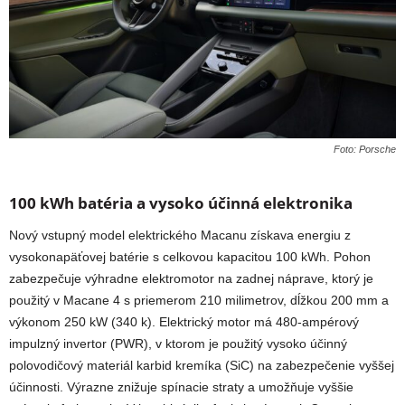
Foto: Porsche
100 kWh batéria a vysoko účinná elektronika
Nový vstupný model elektrického Macanu získava energiu z
vysokonapäťovej batérie s celkovou kapacitou 100 kWh. Pohon
zabezpečuje výhradne elektromotor na zadnej náprave, ktorý je
použitý v Macane 4 s priemerom 210 milimetrov, dĺžkou 200 mm a
výkonom 250 kW (340 k). Elektrický motor má 480-ampérový
impulzný invertor (PWR), v ktorom je použitý vysoko účinný
polovodičový materiál karbid kremíka (SiC) na zabezpečenie vyššej
účinnosti. Výrazne znižuje spínacie straty a umožňuje vyššie