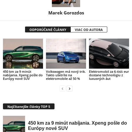
Marek Gorozdos
ODPORÚČANÉ ČLÁNKY
VIAC OD AUTORA
450 km za 9 minút
Volkswagen má nový trik.
Elektromobil za 6-tisíc eur
nabíjania. Xpeng pošle do
Takto ušetríte na
dostane technológiu z
Európy nové SUV
elektromobile až 50 %
luxusných áut
Najčítanejšie články TOP 5