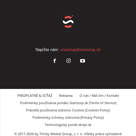
Napíšte nám:
startstop@startstop.sk
PREDPLATNÉ & SÚŤAŽ
Reklama
O nás / Náš tím / Kontakt
Podmienky používania portálu Startstop.sk (Terms of Service)
Pravidlá používania súborov Cookies (Cookies Policy)
Podmienky ochrany súkromia (Privacy Policy)
Technologický portál skript.sk
© 2017-2026 by Trinity Medial Group, s. r. o. Všetky práva vyhradené