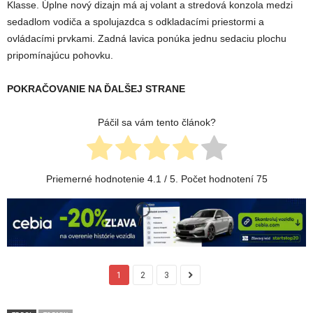
Klasse.
Úplne nový dizajn má aj volant a stredová konzola medzi
sedadlom vodiča a spolujazdca s odkladacími priestormi a
ovládacími prvkami. Zadná lavica ponúka jednu sedaciu plochu
pripomínajúcu pohovku.
POKRAČOVANIE NA ĎALŠEJ STRANE
Páčil sa vám tento článok?
Priemerné hodnotenie
4.1
/ 5. Počet hodnotení
75
1
2
3