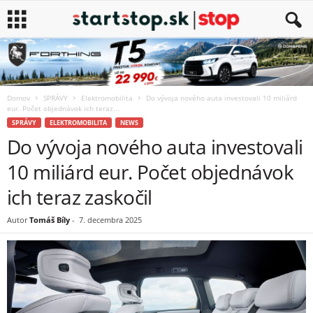
Domov
SPRÁVY
Elektromobilita
Do vývoja nového auta investovali 10 miliárd
eur. Počet objednávok ich teraz...
SPRÁVY
ELEKTROMOBILITA
NEWS
Do vývoja nového auta investovali
10 miliárd eur. Počet objednávok
ich teraz zaskočil
Autor
Tomáš Bíly
-
7. decembra 2025