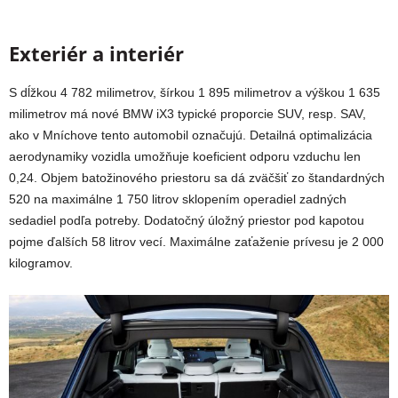
Exteriér a interiér
S dĺžkou 4 782 milimetrov, šírkou 1 895 milimetrov a výškou 1 635
milimetrov má nové BMW iX3 typické proporcie SUV, resp. SAV,
ako v Mníchove tento automobil označujú. Detailná optimalizácia
aerodynamiky vozidla umožňuje koeficient odporu vzduchu len
0,24.
Objem batožinového priestoru sa dá zväčšiť zo štandardných
520 na maximálne 1 750 litrov sklopením operadiel zadných
sedadiel podľa potreby. Dodatočný úložný priestor pod kapotou
pojme ďalších 58 litrov vecí. Maximálne zaťaženie prívesu je 2 000
kilogramov.