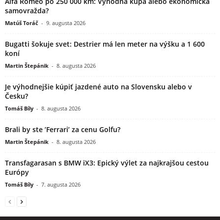
Alfa Romeo po 250 000 km: Výhodná kúpa alebo ekonomická
samovražda?
Matúš Toráč
-
9. augusta 2026
Bugatti šokuje svet: Destrier má len meter na výšku a 1 600
koní
Martin Štepánik
-
8. augusta 2026
Je výhodnejšie kúpiť jazdené auto na Slovensku alebo v
Česku?
Tomáš Bíly
-
8. augusta 2026
Brali by ste ’Ferrari’ za cenu Golfu?
Martin Štepánik
-
8. augusta 2026
Transfagarasan s BMW iX3: Epický výlet za najkrajšou cestou
Európy
Tomáš Bíly
-
7. augusta 2026