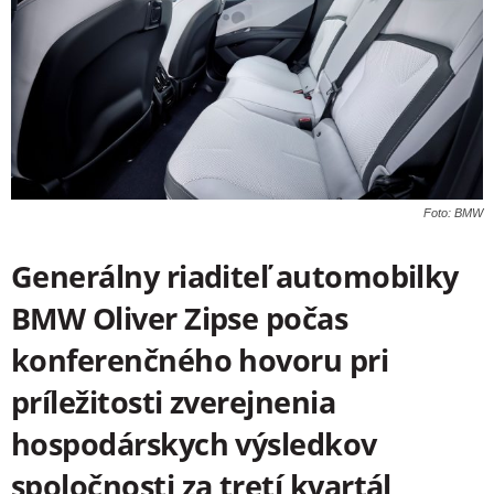
Foto: BMW
Generálny riaditeľ automobilky
BMW Oliver Zipse počas
konferenčného hovoru pri
príležitosti zverejnenia
hospodárskych výsledkov
spoločnosti za tretí kvartál