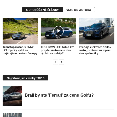
ODPORÚČANÉ ČLÁNKY
VIAC OD AUTORA
Transfagarasan s BMW
TEST BMW iX3: Koľko km
Predaje elektromobilov
iX3: Epický výlet za
prejde skutočne a ako
rastú, pretože sú lepšie
najkrajšou cestou Európy
rýchlo sa nabije?
ako spaľováky
Najčítanejšie články TOP 5