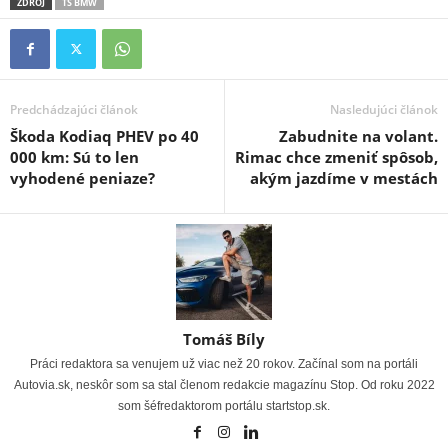
ZDROJ
TS BMW
Predchádzajúci článok
Nasledujúci článok
Škoda Kodiaq PHEV po 40
Zabudnite na volant.
000 km: Sú to len
Rimac chce zmeniť spôsob,
vyhodené peniaze?
akým jazdíme v mestách
Tomáš Bíly
Práci redaktora sa venujem už viac než 20 rokov. Začínal som na portáli
Autovia.sk, neskôr som sa stal členom redakcie magazínu Stop. Od roku 2022
som šéfredaktorom portálu startstop.sk.