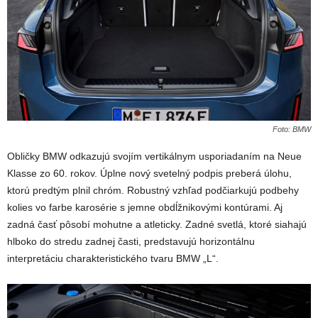
Foto: BMW
Obličky BMW odkazujú svojím vertikálnym usporiadaním na Neue
Klasse zo 60. rokov. Úplne nový svetelný podpis preberá úlohu,
ktorú predtým plnil chróm. Robustný vzhľad podčiarkujú podbehy
kolies vo farbe karosérie s jemne obdĺžnikovými kontúrami. Aj
zadná časť pôsobí mohutne a atleticky. Zadné svetlá, ktoré siahajú
hlboko do stredu zadnej časti, predstavujú horizontálnu
interpretáciu charakteristického tvaru BMW „L“.