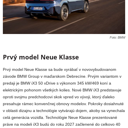
Foto: BMW
Prvý model Neue Klasse
Prvý model Neue Klasse sa bude vyrábať v novovybudovanom
závode BMW Group v maďarskom Debrecíne. Prvým variantom v
predaji je BMW iX3 50 xDrive s výkonom 345 kW/469 koní a
elektrickým pohonom všetkých kolies. Nové BMW iX3 predstavuje
oproti svojmu predchodcovi skok vpred vo vývoji, ktorý ďaleko
presahuje rámec konvenčnej obnovy modelov. Pokroky dosiahnuté
v oblasti dizajnu a technológie vytvárajú dojem, akoby sa vynechala
celá generácia vozidla. Technológie Neue Klasse prezentované
práve na modeli iX3 budú do roku 2027 začlenené do celkovo 40