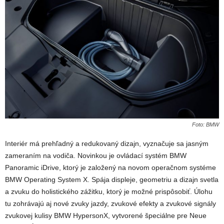
Foto: BMW
Interiér má prehľadný a redukovaný dizajn, vyznačuje sa jasným
zameraním na vodiča. Novinkou je
ovládací systém BMW
Panoramic iDrive, ktorý je založený na novom operačnom systéme
BMW Operating System X. Spája displeje, geometriu a dizajn svetla
a zvuku do holistického zážitku, ktorý je možné prispôsobiť. Úlohu
tu zohrávajú aj nové zvuky jazdy, zvukové efekty a zvukové signály
zvukovej kulisy BMW HypersonX, vytvorené špeciálne pre Neue