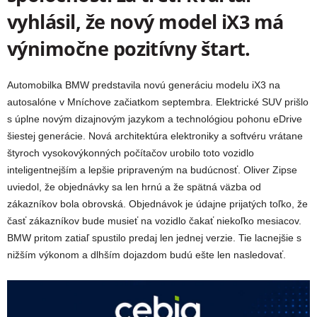
vyhlásil, že nový model iX3 má
výnimočne pozitívny štart.
Automobilka BMW predstavila novú generáciu modelu iX3 na
autosalóne v Mníchove začiatkom septembra. Elektrické SUV prišlo
s úplne novým dizajnovým jazykom a technológiou pohonu eDrive
šiestej generácie. Nová architektúra elektroniky a softvéru vrátane
štyroch vysokovýkonných počítačov urobilo toto vozidlo
inteligentnejším a lepšie pripraveným na budúcnosť. Oliver Zipse
uviedol, že objednávky sa len hrnú a že spätná väzba od
zákazníkov bola obrovská. Objednávok je údajne prijatých toľko, že
časť zákazníkov bude musieť na vozidlo čakať niekoľko mesiacov.
BMW pritom zatiaľ spustilo predaj len jednej verzie. Tie lacnejšie s
nižším výkonom a dlhším dojazdom budú ešte len nasledovať.