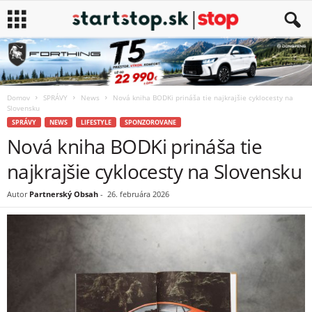
Domov
SPRÁVY
News
Nová kniha BODKi prináša tie najkrajšie cyklocesty na
Slovensku
SPRÁVY
NEWS
LIFESTYLE
SPONZOROVANE
Nová kniha BODKi prináša tie
najkrajšie cyklocesty na Slovensku
Autor
Partnerský Obsah
-
26. februára 2026