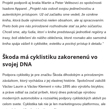
Projekt podporili aj bratia Martin a Peter Velitsovci zo spoločnosti
Isadore Apparel.
„Projekt nás oslovil svojou jedinečnosťou a
autentickým prístupom. Už od začiatku sme vedeli, že vznikne
kniha, ktorá bude výnimočná nielen obsahom, ale aj spracovaním.
Preto bolo pre nás prirodzené rozhodnutie stať sa jeho súčasťou.
Chceli sme, aby ľudia, ktorí v knihe predstavujú jednotlivé regióny a
trasy, boli oblečení do nášho oblečenia, ktoré rovnako ako samotná
kniha spája vášeň k cyklistike, estetiku a poctivý prístup k detailu.“
Škoda má cyklistiku zakorenenú vo
svojej DNA
Podpora cyklistiky je pre značku Škoda dlhodobým a prirodzeným
záväzkom, ktorý vychádza z jej vlastnej histórie. Spoločnosť založili
Václav Laurin a Václav Klement v roku 1895 ako výrobňu bicyklov,
a práve odtiaľ sa začal príbeh, ktorý dnes pokračuje výrobou
moderných automobilov a rozsiahlej podpory cyklistických aktivít po
celom svete. Cyklistika tak nie je len marketingovou platformou, ale