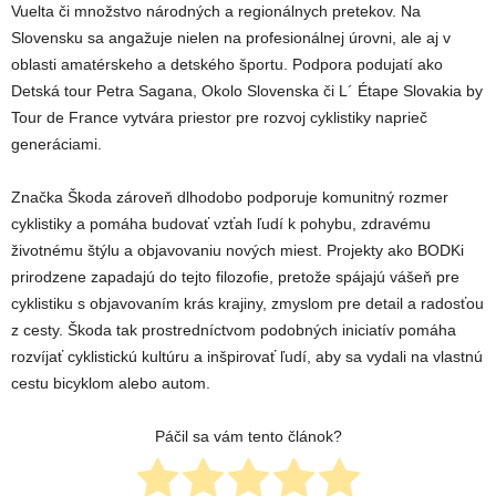
Vuelta či množstvo národných a regionálnych pretekov. Na
Slovensku sa angažuje nielen na profesionálnej úrovni, ale aj v
oblasti amatérskeho a detského športu. Podpora podujatí ako
Detská tour Petra Sagana, Okolo Slovenska či L´ Étape Slovakia by
Tour de France vytvára priestor pre rozvoj cyklistiky naprieč
generáciami.
Značka Škoda zároveň dlhodobo podporuje komunitný rozmer
cyklistiky a pomáha budovať vzťah ľudí k pohybu, zdravému
životnému štýlu a objavovaniu nových miest. Projekty ako BODKi
prirodzene zapadajú do tejto filozofie, pretože spájajú vášeň pre
cyklistiku s objavovaním krás krajiny, zmyslom pre detail a radosťou
z cesty. Škoda tak prostredníctvom podobných iniciatív pomáha
rozvíjať cyklistickú kultúru a inšpirovať ľudí, aby sa vydali na vlastnú
cestu bicyklom alebo autom.
Páčil sa vám tento článok?