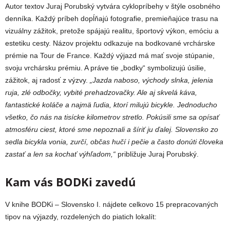
Autor textov Juraj Porubský vytvára cyklopríbehy v štýle osobného
denníka. Každý príbeh dopĺňajú fotografie, premieňajúce trasu na
vizuálny zážitok, pretože spájajú realitu, športový výkon, emóciu a
estetiku cesty. Názov projektu odkazuje na bodkované vrchárske
prémie na Tour de France. Každý výjazd má mať svoje stúpanie,
svoju vrchársku prémiu. A práve tie „bodky“ symbolizujú úsilie,
zážitok, aj radosť z výzvy.
„Jazda naboso, východy slnka, jelenia
ruja, zlé odbočky, vybité prehadzovačky. Ale aj skvelá káva,
fantastické koláče a najmä ľudia, ktorí milujú bicykle. Jednoducho
všetko, čo nás na tisícke kilometrov stretlo. Pokúsili sme sa opísať
atmosféru ciest, ktoré sme nepoznali a šíriť ju ďalej. Slovensko zo
sedla bicykla vonia, zurčí, občas hučí i pečie a často donúti človeka
zastať a len sa kochať výhľadom,“
približuje Juraj Porubský.
Kam vás BODKi zavedú
V knihe BODKi – Slovensko I. nájdete celkovo 15 prepracovaných
tipov na výjazdy, rozdelených do piatich lokalít: