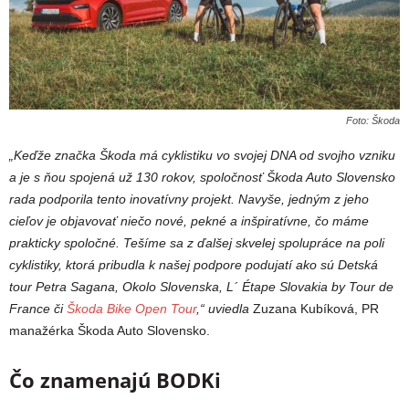
Foto: Škoda
„Keďže značka Škoda má cyklistiku vo svojej DNA od svojho vzniku
a je s ňou spojená už 130 rokov, spoločnosť Škoda Auto Slovensko
rada podporila tento inovatívny projekt. Navyše, jedným z jeho
cieľov je objavovať niečo nové, pekné a inšpiratívne, čo máme
prakticky spoločné. Tešíme sa z ďalšej skvelej spolupráce na poli
cyklistiky, ktorá pribudla k našej podpore podujatí ako sú Detská
tour Petra Sagana, Okolo Slovenska, L´ Étape Slovakia by Tour de
France či
Škoda Bike Open Tour
,“ uviedla
Zuzana Kubíková, PR
manažérka Škoda Auto Slovensko.
Čo znamenajú BODKi