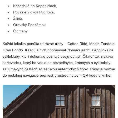
Košariská na Kopaniciach,
Považie v okolí Púchova,
Žilina,
Oravský Podzámok,
Čičmany
Každá lokalita ponúka tri rôzne trasy – Coffee Ride, Medio Fondo a
Gran Fondo. Každú z nich pripravovali domáci jazdci alebo lokálne
cyklokluby, ktorí dokonale poznajú svoju oblasť. Čitateľ tak získava
sprievodcu, ktorý ho vedie po bezpečných, krásnych a cyklisticky
zaujímavých cestách so zárukou autentických tipov. Trasy je možné
do mobilnej navigácie preniesť prostredníctvom QR kódu v knihe.