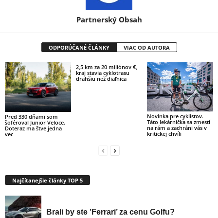
Partnerský Obsah
ODPORÚČANÉ ČLÁNKY
VIAC OD AUTORA
2,5 km za 20 miliónov €,
kraj stavia cyklotrasu
drahšiu než diaľnica
Novinka pre cyklistov.
Pred 330 dňami som
Táto lekárnička sa zmestí
šoféroval Junior Veloce.
na rám a zachráni vás v
Doteraz ma štve jedna
kritickej chvíli
vec
Najčítanejšie články TOP 5