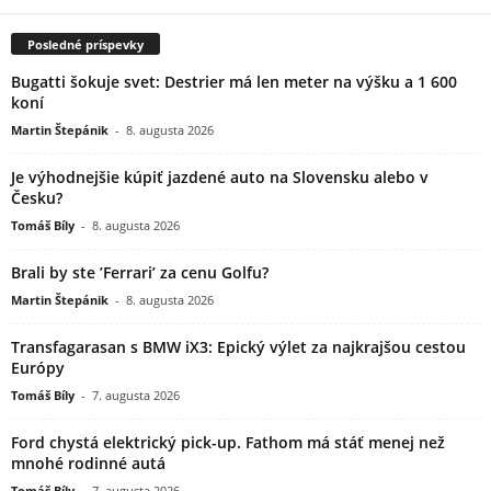
Posledné príspevky
Bugatti šokuje svet: Destrier má len meter na výšku a 1 600
koní
Martin Štepánik
-
8. augusta 2026
Je výhodnejšie kúpiť jazdené auto na Slovensku alebo v
Česku?
Tomáš Bíly
-
8. augusta 2026
Brali by ste ’Ferrari’ za cenu Golfu?
Martin Štepánik
-
8. augusta 2026
Transfagarasan s BMW iX3: Epický výlet za najkrajšou cestou
Európy
Tomáš Bíly
-
7. augusta 2026
Ford chystá elektrický pick-up. Fathom má stáť menej než
mnohé rodinné autá
Tomáš Bíly
-
7. augusta 2026