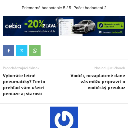
Priemerné hodnotenie
5
/ 5. Počet hodnotení
2
Predchádzajúci článok
Nasledujúci článok
Vyberáte letné
Vodiči, nezaplatené dane
pneumatiky? Tento
vás môžu pripraviť o
prehľad vám ušetrí
vodičský preukaz
peniaze aj starosti