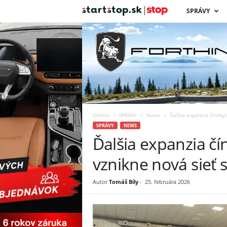
s
SPRÁVY
t
a
r
t
Domov
SPRÁVY
News
Ďalšia expanzia čínsky
s
SPRÁVY
NEWS
Ďalšia expanzia čí
t
vznikne nová sie
o
Autor
Tomáš Bíly
-
25. februára 2026
p