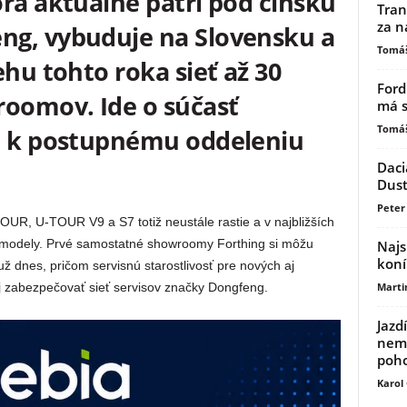
rá aktuálne patrí pod čínsku
Tran
za n
ng, vybuduje na Slovensku a
Tomáš
ehu tohto roka sieť až 30
Ford
oomov. Ide o súčasť
má s
Tomáš
j k postupnému oddeleniu
Daci
Dust
Peter 
UR, U-TOUR V9 a S7 totiž neustále rastie a v najbližších
 modely. Prvé samostatné showroomy Forthing si môžu
Najs
koní
ž dnes, pričom servisnú starostlivosť pre nových aj
Marti
j zabezpečovať sieť servisov značky Dongfeng.
Jazd
nemu
poh
Karol