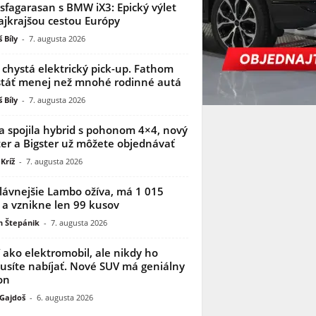
sfagarasan s BMW iX3: Epický výlet
ajkrajšou cestou Európy
 Bíly
-
7. augusta 2026
 chystá elektrický pick-up. Fathom
táť menej než mnohé rodinné autá
 Bíly
-
7. augusta 2026
a spojila hybrid s pohonom 4×4, nový
er a Bigster už môžete objednávať
Kríž
-
7. augusta 2026
lávnejšie Lambo ožíva, má 1 015
 a vznikne len 99 kusov
n Štepánik
-
7. augusta 2026
í ako elektromobil, ale nikdy ho
síte nabíjať. Nové SUV má geniálny
on
 Gajdoš
-
6. augusta 2026