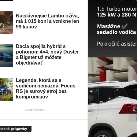
- Advertisement -
ledné príspevky