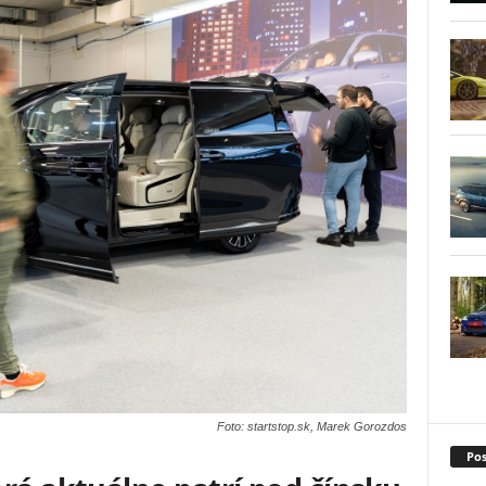
Foto: startstop.sk, Marek Gorozdos
Pos