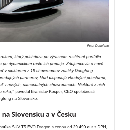
Foto: Dongfeng
rokom, ktorý prichádza po výraznom rozšírení portfólia
a po dynamickom raste ich predaja. Záujemcovia o nové
zrieť v niektorom z 19 showroomov značky Dongfeng
redajných partnerov, ktorí disponujú vhodnými priestormi,
ať v nových, samostatných showroomoch. Niektoré z nich
u roka,
“
povedal Branislav Kocper, CEO spoločnosti
ngfeng na Slovensko.
 na Slovensku a v Česku
ponúka SUV T5 EVO Dragon s cenou od 29 490 eur s DPH,