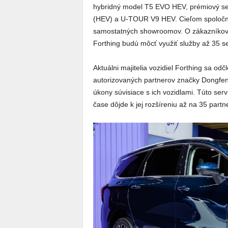
hybridný model T5 EVO HEV, prémiový 
(HEV) a U-TOUR V9 HEV. Cieľom spoločnos
samostatných showroomov. O zákazníkov b
Forthing budú môcť využiť služby až 35 se
Aktuálni majitelia vozidiel Forthing sa o
autorizovaných partnerov značky Dongfeng
úkony súvisiace s ich vozidlami. Túto ser
čase dôjde k jej rozšíreniu až na 35 part