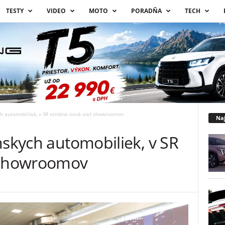
TESTY
VIDEO
MOTO
PORADŇA
TECH
ch automobiliek, v SR vznikne nová sieť showroomov
Naj
nskych automobiliek, v SR
ť showroomov