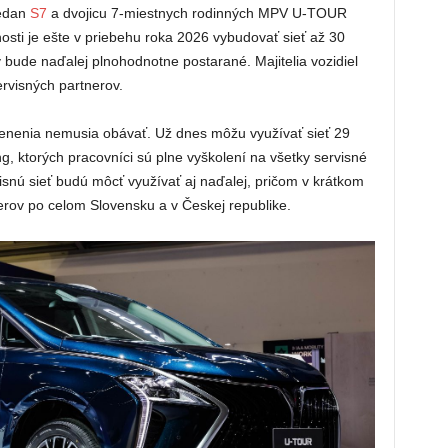
sedan
S7
a dvojicu 7-miestnych rodinných MPV U-TOUR
ti je ešte v priebehu roka 2026 vybudovať sieť až 30
ude naďalej plnohodnotne postarané. Majitelia vozidiel
rvisných partnerov.
dčlenenia nemusia obávať. Už dnes môžu využívať sieť 29
, ktorých pracovníci sú plne vyškolení na všetky servisné
visnú sieť budú môcť využívať aj naďalej, pričom v krátkom
nerov po celom Slovensku a v Českej republike.