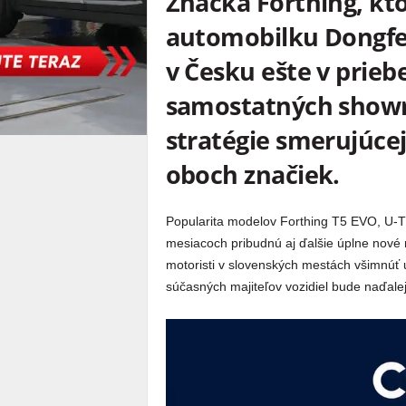
Značka Forthing, kto
automobilku Dongfe
v Česku ešte v prieb
samostatných showr
stratégie smerujúce
oboch značiek.
Popularita modelov Forthing T5 EVO, U-TO
mesiacoch pribudnú aj ďalšie úplne nové
motoristi v slovenských mestách všimnúť u
súčasných majiteľov vozidiel bude naďale