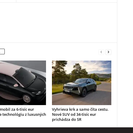
A
mobil za 6-tisíc eur
Vyhrieva krk a samo číta cestu.
 technológiu z luxusných
Nové SUV od 34-tisíc eur
prichádza do SR