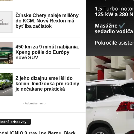
- Advertisement -
ledné príspevky
dai IONIQ 9 stavil na čiernu. Black