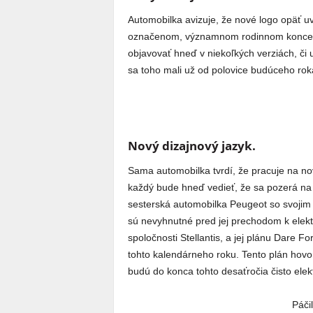
Automobilka avizuje, že nové logo opäť 
označenom, významnom rodinnom koncept
objavovať hneď v niekoľkých verziách, či
sa toho mali už od polovice budúceho rok
Nový dizajnový jazyk.
Sama automobilka tvrdí, že pracuje na no
každý bude hneď vedieť, že sa pozerá na 
sesterská automobilka Peugeot so svojim
sú nevyhnutné pred jej prechodom k elektro
spoločnosti Stellantis, a jej plánu Dare F
tohto kalendárneho roku. Tento plán hovor
budú do konca tohto desaťročia čisto elekt
Páči