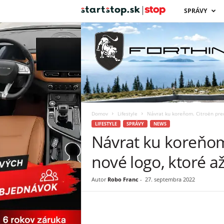
s
SPRÁVY
t
a
r
t
Domov
Lifestyle
Návrat ku koreňom. Citroën preds
s
LIFESTYLE
SPRÁVY
NEWS
Návrat ku koreňom
t
nové logo, ktoré až
o
Autor
Robo Franc
-
27. septembra 2022
p