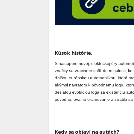
Kúsok histórie.
S nástupom novej, elektrickej éry automob
značky sa vraciame späť do minulosti, ked
ďalšou európskou automobilkou, ktorá men
akýmsi návratom k pôvodnému logu, ktoré 
desiatou evolúciou loga za existenciu aut
pôvodné, oválne orámovanie a stratila s
Kedy sa objaví na autách?