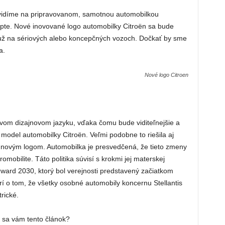
uvidíme na pripravovanom, samotnou automobilkou
e. Nové inovované logo automobilky Citroën sa bude
 už na sériových alebo koncepčných vozoch. Dočkať by sme
a.
Nové logo Citroen
vom dizajnovom jazyku, vďaka čomu bude viditeľnejšie a
model automobilky Citroën. Veľmi podobne to riešila aj
 novým logom. Automobilka je presvedčená, že tieto zmeny
mobilite. Táto politika súvisí s krokmi jej materskej
orward 2030, ktorý bol verejnosti predstavený začiatkom
í o tom, že všetky osobné automobily koncernu Stellantis
rické.
l sa vám tento článok?