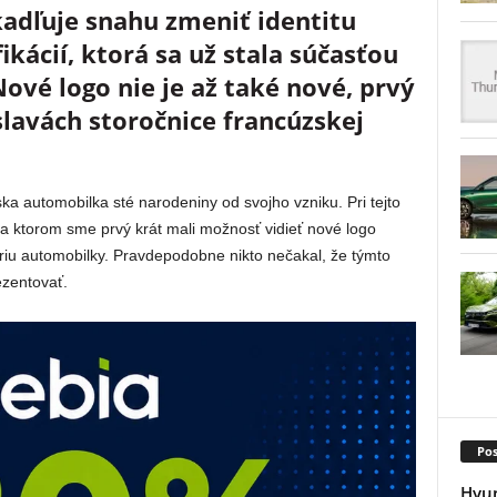
adľuje snahu zmeniť identitu
ikácií, ktorá sa už stala súčasťou
ové logo nie je až také nové, prvý
slavách storočnice francúzskej
ka automobilka sté narodeniny od svojho vzniku. Pri tejto
na ktorom sme prvý krát mali možnosť vidieť nové logo
óriu automobilky. Pravdepodobne nikto nečakal, že týmto
zentovať.
Pos
Hyun