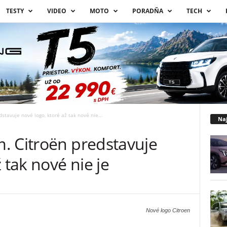
TESTY
VIDEO
MOTO
PORADŇA
TECH
tavuje nové logo, ktoré až tak nové nie...
Naj
. Citroën predstavuje
 tak nové nie je
Nové logo Citroen