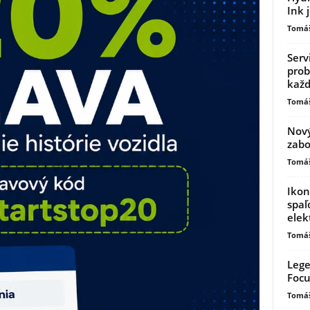
Ink 
Tomáš
Serv
prob
kaž
Tomáš
Nový
zabo
Tomáš
Ikon
spaľ
elek
Tomáš
Lege
Focu
Tomáš