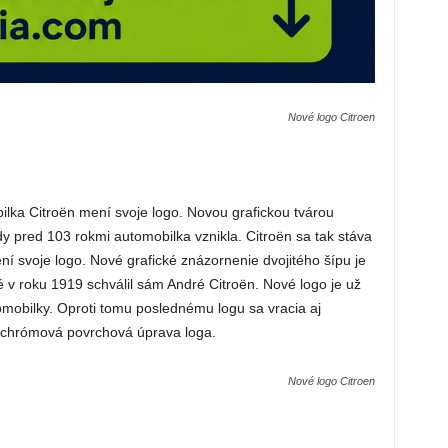
Nové logo Citroen
ilka Citroën mení svoje logo. Novou grafickou tvárou
y pred 103 rokmi automobilka vznikla. Citroën sa tak stáva
í svoje logo. Nové grafické znázornenie dvojitého šípu je
v roku 1919 schválil sám André Citroën. Nové logo je už
omobilky. Oproti tomu poslednému logu sa vracia aj
a chrómová povrchová úprava loga.
Nové logo Citroen