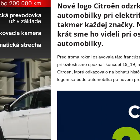
Nové logo Citroën odzrk
automobilky pri elektrif
takmer každej značky. N
krát sme ho videli pri o
automobilky.
Pred troma rokmi oslavovala táto francúzs
príležitosti sme spoznali koncept 19_19, 
Citroen, ktoré odkazovalo na bohatú hist
logom sa bude automobilka po novom pre