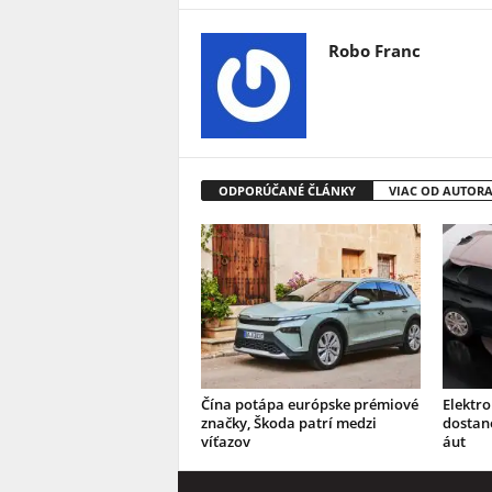
Robo Franc
ODPORÚČANÉ ČLÁNKY
VIAC OD AUTOR
Čína potápa európske prémiové
Elektro
značky, Škoda patrí medzi
dostane
víťazov
áut