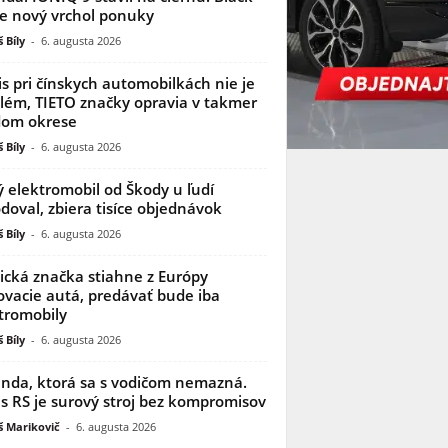
je nový vrchol ponuky
 Bíly
-
6. augusta 2026
is pri čínskych automobilkách nie je
lém, TIETO značky opravia v takmer
dom okrese
 Bíly
-
6. augusta 2026
 elektromobil od Škody u ľudí
doval, zbiera tisíce objednávok
 Bíly
-
6. augusta 2026
ická značka stiahne z Európy
ovacie autá, predávať bude iba
tromobily
 Bíly
-
6. augusta 2026
nda, ktorá sa s vodičom nemazná.
s RS je surový stroj bez kompromisov
 Marikovič
-
6. augusta 2026