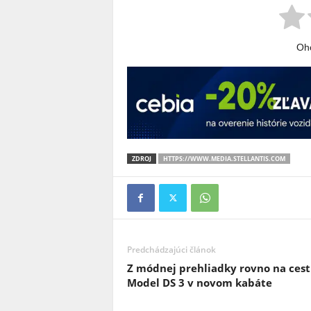
Oho
ZDROJ
HTTPS://WWW.MEDIA.STELLANTIS.COM
Predchádzajúci článok
Z módnej prehliadky rovno na cest
Model DS 3 v novom kabáte