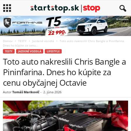
Domov
TESTY
Jazdené vozidlá
Toto auto nakreslili Chris Bangle a Pininfarina.
Dnes ho kúpite za cenu...
TESTY
JAZDENÉ VOZIDLÁ
LIFESTYLE
Toto auto nakreslili Chris Bangle a
Pininfarina. Dnes ho kúpite za
cenu obyčajnej Octavie
Autor
Tomáš Marikovič
-
2. júna 2026