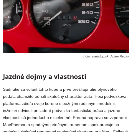
Foto: startstop.sk, Adam Recký
Jazdné dojmy a vlastnosti
Sadnutie za volant tohto kupé a prvé prešliapnutie plynového
pedála okamžite odhalí skutočný charakter auta. Hoci podvozková
platforma zdieľa svoje korene s bežnými rodinnými modelmi,
inžinieri odviedli pri ladení podvozka fantastickú prácu a jazdné
vlastnosti sú jednoducho excelentné. Predná náprava so vzperami
MacPherson a spodnými priečnymi ramenami spolupracuje so
zadnými vlečnými ramenami spojenými skrutnou priečkou. Celkové