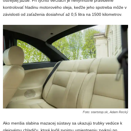
ostrejšej jazde. Pri týchto verziách je nevyhnutné pravidelne
kontrolovať hladinu motorového oleja, keďže jeho spotreba môže v
závislosti od zaťaženia dosiahnuť až 0,5 litra na 1500 kilometrov.
Foto: startstop.sk, Adam Recký
Ako menšia slabina mazacej sústavy sa ukazujú trubky vedúce k
olejovému chladiču, ktoré kvôli svojmu umiestneniu zvyknú po