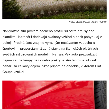
Foto: startstop.sk, Adam Recký
Najvýraznejším prvkom bočného profilu sú ostré prelisy nad
blatníkmi. Karosérii dodávajú svalnatý vzhľad a pocit pohybu aj v
pokoji. Predná časť zaujme výrazným nasávaním vzduchu a
športovými proporciami. Zadná stavia na ikonických okrúhlych
svetlách inšpirovaných modelmi Ferrari. Vek auta prezrádzajú
najmä zadné lampy bez číreho prekrytia. Ani tento detail však
nenarúša celkový dojem. Skôr pripomína obdobie, v ktorom Fiat
Coupé vznikol.