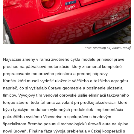
Foto: startstop.sk, Adam Recký
Najväčšie zmeny v rámci životného cyklu modelu priniesol práve
prechod na päťvalcové motorizácie, ktorý znamenal kompletné
prepracovanie motorového priestoru a prednej nápravy.
Konštruktéri museli vyriešiť uloženie väčšieho a ťažšieho agregátu
naprieč, čo si vyžiadalo úpravu geometrie a posilnenie uloženia
tlmičov. Vývojový tím venoval obrovské úsilie eliminácii takzvaného
torque steeru, teda ťahania za volant pri prudkej akcelerácii, ktoré
býva typickým neduhom výkonných predokoliek. Implementácia
pokročilého systému Viscodrive a spolupráca s brzdovým
špecialistom Brembo posunuli technologickú úroveň auta na úplne
novú úroveň. Finálna fáza vývoja prebiehala v úzkej kooperácii s