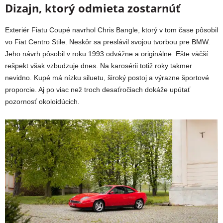
Dizajn, ktorý odmieta zostarnúť
Exteriér Fiatu Coupé navrhol Chris Bangle, ktorý v tom čase pôsobil
vo Fiat Centro Stile. Neskôr sa preslávil svojou tvorbou pre BMW.
Jeho návrh pôsobil v roku 1993 odvážne a originálne. Ešte väčší
rešpekt však vzbudzuje dnes. Na karosérii totiž roky takmer
nevidno. Kupé má nízku siluetu, široký postoj a výrazne športové
proporcie. Aj po viac než troch desaťročiach dokáže upútať
pozornosť okoloidúcich.