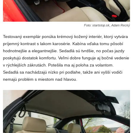
Foto: startstop.sk, Adam Recký
Testovaný exemplár ponúka krémový kožený interiér, ktorý vytvára
príjemný kontrast s lakom karosérie. Kabína vďaka tomu pôsobí
hodnotnejšie a elegantnejšie. Sedadlá sú tvrdšie, no počas jazdy
poskytujú dostatok komfortu. Veľmi dobre funguje aj bočné vedenie
v rýchlejších zákrutách. Potešila ma aj poloha za volantom.
Sedadlá sa nachádzajú nízko pri podlahe, takže ani vyšší vodiči
nemajú problém s miestom nad hlavou.