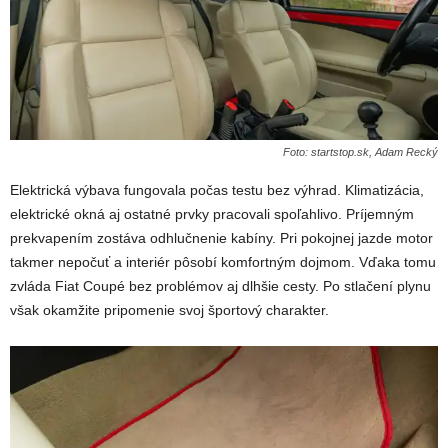
Foto: startstop.sk, Adam Recký
Elektrická výbava fungovala počas testu bez výhrad. Klimatizácia,
elektrické okná aj ostatné prvky pracovali spoľahlivo. Príjemným
prekvapením zostáva odhlučnenie kabíny. Pri pokojnej jazde motor
takmer nepočuť a interiér pôsobí komfortným dojmom. Vďaka tomu
zvláda Fiat Coupé bez problémov aj dlhšie cesty. Po stlačení plynu
však okamžite pripomenie svoj športový charakter.