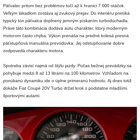
Päťvalec pritom bez problémov točí až k hranici 7 000 otáčok.
Veľkým lákadlom zostáva aj zvukový prejav. Do interiéru preniká
typický tón päťvalca doplnený jemným pískaním turbodúchadla.
Práve táto kombinácia dodáva autu charakter, ktorý moderným
motorom často chýba. Výkon prenáša na predné kolesá presná
päťstupňová manuálna prevodovka. Jej odstupňovanie dobre
zodpovedá charakteru motora.
Spotreba závisí najmä od štýlu jazdy. Počas bežnej prevádzky sa
pohybuje medzi 8 až 13 litrami na 100 kilometrov. Vzhľadom na
ponúkanú dynamiku ide o úplne primeranú hodnotu. Aj dnes totiž
dokáže Fiat Coupé 20V Turbo držať krok s podstatne mladšími
športovými autami.