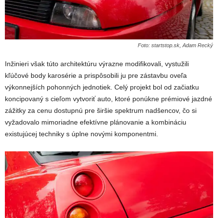
Foto: startstop.sk, Adam Recký
Inžinieri však túto architektúru výrazne modifikovali, vystužili
kľúčové body karosérie a prispôsobili ju pre zástavbu oveľa
výkonnejších pohonných jednotiek. Celý projekt bol od začiatku
koncipovaný s cieľom vytvoriť auto, ktoré ponúkne prémiové jazdné
zážitky za cenu dostupnú pre širšie spektrum nadšencov, čo si
vyžadovalo mimoriadne efektívne plánovanie a kombináciu
existujúcej techniky s úplne novými komponentmi.