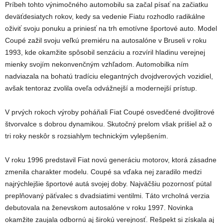
Príbeh tohto výnimočného automobilu sa začal písať na začiatku
deväťdesiatych rokov, kedy sa vedenie Fiatu rozhodlo radikálne
oživiť svoju ponuku a priniesť na trh emotívne športové auto. Model
Coupé zažil svoju veľkú premiéru na autosalóne v Bruseli v roku
1993, kde okamžite spôsobil senzáciu a rozvíril hladinu verejnej
mienky svojím nekonvenčným vzhľadom. Automobilka ním
nadviazala na bohatú tradíciu elegantných dvojdverových vozidiel,
avšak tentoraz zvolila oveľa odvážnejší a modernejší prístup.
V prvých rokoch výroby poháňali Fiat Coupé osvedčené dvojlitrové
štvorvalce s dobrou dynamikou. Skutočný prelom však prišiel až o
tri roky neskôr s rozsiahlym technickým vylepšením.
V roku 1996 predstavil Fiat novú generáciu motorov, ktorá zásadne
zmenila charakter modelu. Coupé sa vďaka nej zaradilo medzi
najrýchlejšie športové autá svojej doby. Najväčšiu pozornosť pútal
preplňovaný päťvalec s dvadsiatimi ventilmi. Táto vrcholná verzia
debutovala na ženevskom autosalóne v roku 1997. Novinka
okamžite zaujala odbornú aj širokú verejnosť. Rešpekt si získala aj