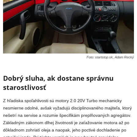
Foto: startstop.sk, Adam Recký
Dobrý sluha, ak dostane správnu
starostlivosť
Z hľadiska spoľahlivosti sú motory 2.0 20V Turbo mechanicky
nesmierne odolné, avšak vyžadujú disciplinovaného majiteľa, ktorý
nešetrí na servise a rozumie špecifikám preplňovaných agregátov.
Základným zákonom dlhej životnosti je zaťažovanie motora až po
dôkladnom zohriatí oleja a naopak, jeho poctivé dochladenie po