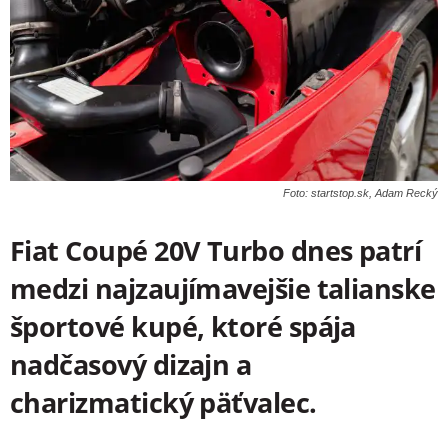
Foto: startstop.sk, Adam Recký
Fiat Coupé 20V Turbo dnes patrí
medzi najzaujímavejšie talianske
športové kupé, ktoré spája
nadčasový dizajn a
charizmatický päťvalec.