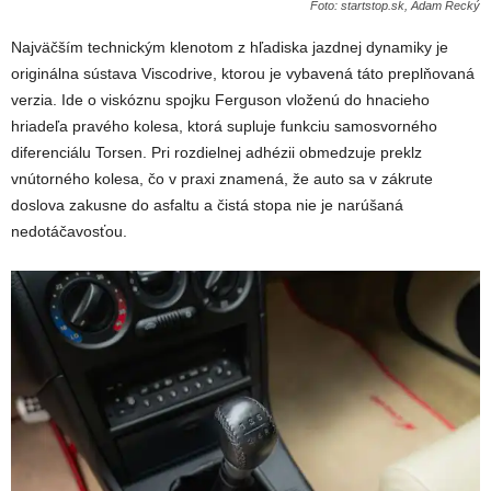
Foto: startstop.sk, Adam Recký
Najväčším technickým klenotom z hľadiska jazdnej dynamiky je
originálna sústava Viscodrive, ktorou je vybavená táto preplňovaná
verzia. Ide o viskóznu spojku Ferguson vloženú do hnacieho
hriadeľa pravého kolesa, ktorá supluje funkciu samosvorného
diferenciálu Torsen. Pri rozdielnej adhézii obmedzuje preklz
vnútorného kolesa, čo v praxi znamená, že auto sa v zákrute
doslova zakusne do asfaltu a čistá stopa nie je narúšaná
nedotáčavosťou.