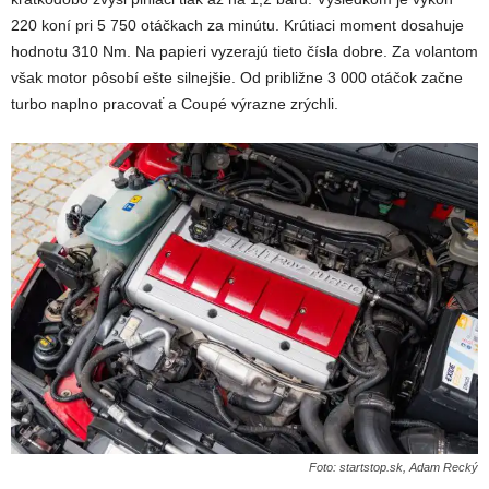
220 koní pri 5 750 otáčkach za minútu. Krútiaci moment dosahuje
hodnotu 310 Nm. Na papieri vyzerajú tieto čísla dobre. Za volantom
však motor pôsobí ešte silnejšie. Od približne 3 000 otáčok začne
turbo naplno pracovať a Coupé výrazne zrýchli.
Foto: startstop.sk, Adam Recký