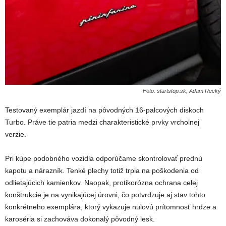
Foto: startstop.sk, Adam Recký
Testovaný exemplár jazdí na pôvodných 16-palcových diskoch
Turbo. Práve tie patria medzi charakteristické prvky vrcholnej
verzie.
Pri kúpe podobného vozidla odporúčame skontrolovať prednú
kapotu a nárazník. Tenké plechy totiž trpia na poškodenia od
odlietajúcich kamienkov. Naopak, protikorózna ochrana celej
konštrukcie je na vynikajúcej úrovni, čo potvrdzuje aj stav tohto
konkrétneho exemplára, ktorý vykazuje nulovú prítomnosť hrdze a
karoséria si zachováva dokonalý pôvodný lesk.