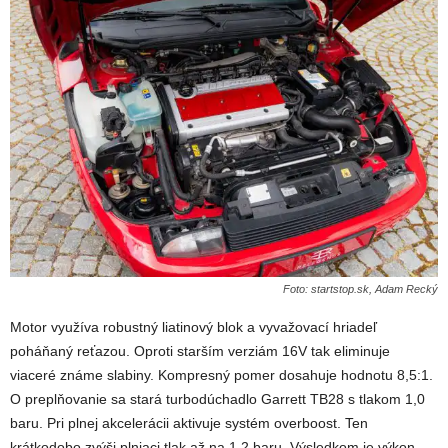
Foto: startstop.sk, Adam Recký
Motor využíva robustný liatinový blok a vyvažovací hriadeľ
poháňaný reťazou. Oproti starším verziám 16V tak eliminuje
viaceré známe slabiny. Kompresný pomer dosahuje hodnotu 8,5:1.
O preplňovanie sa stará turbodúchadlo Garrett TB28 s tlakom 1,0
baru. Pri plnej akcelerácii aktivuje systém overboost. Ten
krátkodobo zvýši plniaci tlak až na 1,2 baru. Výsledkom je výkon