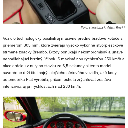
Foto: startstop.sk, Adam Recký
Vozidlo technologicky posilnili aj masívne predné brzdové kotúče s
priemerom 305 mm, ktoré zvierajú vysoko výkonné štvorpiestikové
strmene značky Brembo. Brzdy ponúkajú nekompromisný a únave
nepodliehajúci brzdný účinok. S maximálnou rýchlosťou 250 km/h a
akceleráciou z nuly na stovku za 6,5 sekundy si tento model
suverénne drží titul najrýchlejšieho sériového vozidla, aké kedy
automobilka Fiat vyrobila, pričom ochota zrýchľovať zostáva
intenzívna aj pri rýchlostiach nad 230 km/h.