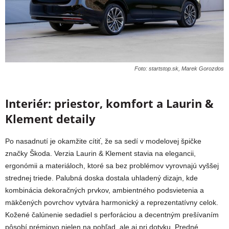
Foto: startstop.sk, Marek Gorozdos
Interiér: priestor, komfort a Laurin &
Klement detaily
Po nasadnutí je okamžite cítiť, že sa sedí v modelovej špičke
značky Škoda. Verzia Laurin & Klement stavia na elegancii,
ergonómii a materiáloch, ktoré sa bez problémov vyrovnajú vyššej
strednej triede. Palubná doska dostala uhladený dizajn, kde
kombinácia dekoračných prvkov, ambientného podsvietenia a
mäkčených povrchov vytvára harmonický a reprezentatívny celok.
Kožené čalúnenie sedadiel s perforáciou a decentným prešívaním
pôsobí prémiovo nielen na pohľad, ale aj pri dotyku. Predné