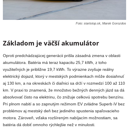
Foto: startstop.sk, Marek Gorozdos
Základom je väčší akumulátor
Oproti predchádzajúcej generácii prišla zásadná zmena v oblasti
akumulátora. Batéria má teraz kapacitu 25,7 kWh, z toho
využiteľných je približne 19,7 kWh. To výrazne zvyšuje reálny
elektrický dojazd, ktorý v mestských podmienkach môže dosiahnuť
aj 130 km, a na okreskách či diaľnici sa drží v rozmedzí 100 až 110
km. V praxi to znamená, že množstvo bežných denných jázd sa dá
absolvovať čisto na elektrinu, čo znižuje celkovú spotrebu benzínu.
Pri plnom nabití a so zapnutým režimom EV zvládne Superb iV bez
problémov aj mestský deň bez jediného spustenia spaľovacieho
motora. Zároveň, vďaka rozšíreným nabíjacím možnostiam, sa
batéria dá dobiť omnoho rýchlejšie než v minulosti.