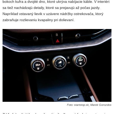
bokoch kufra a dvojité dno, ktoré ukrýva nabíjacie káble. V interiéri
sa tiež nachádzajú detaily, ktoré sa prejavujú až počas jazdy.
Napríklad vstavaný lievik v uzávere nádržky ostrekovača, ktorý
zabraňuje rozlievaniu kvapaliny pri dolievaní.
Foto: startstop.sk, Marek Gorozdos