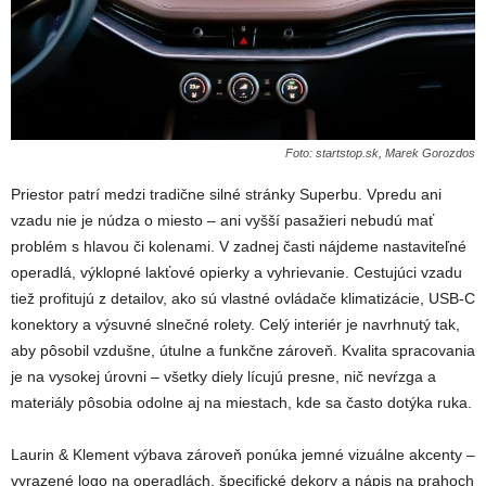
Foto: startstop.sk, Marek Gorozdos
Priestor patrí medzi tradične silné stránky Superbu. Vpredu ani
vzadu nie je núdza o miesto – ani vyšší pasažieri nebudú mať
problém s hlavou či kolenami. V zadnej časti nájdeme nastaviteľné
operadlá, výklopné lakťové opierky a vyhrievanie. Cestujúci vzadu
tiež profitujú z detailov, ako sú vlastné ovládače klimatizácie, USB-C
konektory a výsuvné slnečné rolety. Celý interiér je navrhnutý tak,
aby pôsobil vzdušne, útulne a funkčne zároveň. Kvalita spracovania
je na vysokej úrovni – všetky diely lícujú presne, nič nevŕzga a
materiály pôsobia odolne aj na miestach, kde sa často dotýka ruka.
Laurin & Klement výbava zároveň ponúka jemné vizuálne akcenty –
vyrazené logo na operadlách, špecifické dekory a nápis na prahoch