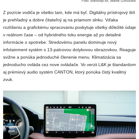
Foto: startstop.sk, Marek Gorozdos
Z pozície vodiča je všetko tam, kde má byť. Digitálny prístrojový štít
je prehľadný a dobre čitateľný aj na priamom slnku. Vďaka
rozlíšeniu a grafickému spracovaniu poskytuje všetky dôležité údaje
v reálnom čase – od hybridného toku energie až po detailné
informácie o spotrebe. Stredovému panelu dominuje nový
infotainment systém s 13-palcovou dotykovou obrazovkou. Reaguje
svižne a ponúka jednoduché členenie menu. Klimatizácia sa
jednoducho ovláda cez nove ovládače. Vo verzii L&K je štandardom
aj prémiový audio systém CANTON, ktorý ponúka čistý kvalitný
zvuk.