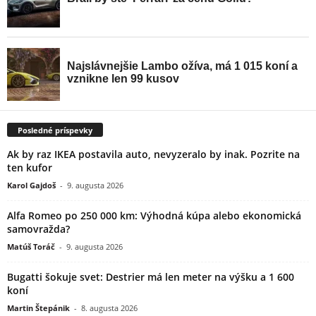
Posledné príspevky
Ak by raz IKEA postavila auto, nevyzeralo by inak. Pozrite na
ten kufor
Karol Gajdoš
-
9. augusta 2026
Alfa Romeo po 250 000 km: Výhodná kúpa alebo ekonomická
samovražda?
Matúš Toráč
-
9. augusta 2026
Bugatti šokuje svet: Destrier má len meter na výšku a 1 600
koní
Martin Štepánik
-
8. augusta 2026