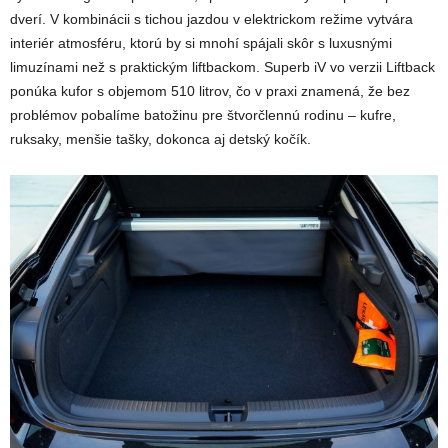
dverí. V kombinácii s tichou jazdou v elektrickom režime vytvára
interiér atmosféru, ktorú by si mnohí spájali skôr s luxusnými
limuzínami než s praktickým liftbackom. Superb iV vo verzii Liftback
ponúka kufor s objemom 510 litrov, čo v praxi znamená, že bez
problémov pobalíme batožinu pre štvorčlennú rodinu – kufre,
ruksaky, menšie tašky, dokonca aj detský kočík.