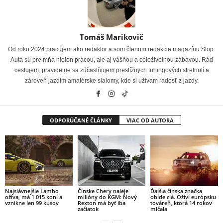
Tomáš Marikovič
Od roku 2024 pracujem ako redaktor a som členom redakcie magazínu Stop.
Autá sú pre mňa nielen prácou, ale aj vášňou a celoživotnou zábavou. Rád
cestujem, pravidelne sa zúčastňujem prestížnych tuningových stretnutí a
zároveň jazdím amatérske slalomy, kde si užívam radosť z jazdy.
ODPORÚČANÉ ČLÁNKY
VIAC OD AUTORA
Najslávnejšie Lambo
Čínske Chery naleje
Ďalšia čínska značka
ožíva, má 1 015 koní a
milióny do KGM: Nový
obíde clá. Oživí európsku
vznikne len 99 kusov
Rexton má byť iba
továreň, ktorá 14 rokov
začiatok
mlčala