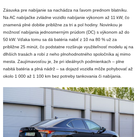
Zásuvka pre nabíjanie sa nachádza na ľavom prednom blatníku.
Na AC nabíjačke zvládne vozidlo nabíjanie výkonom až 11 kW, čo
znamená plné dobitie približne za tri a pol hodiny. Novinkou je
možnosť nabíjania jednosmerným prúdom (DC) s výkonom až do
50 kW. Vďaka tomu sa dá batéria nabiť z 10 na 80 % už za
približne 25 minút, čo podstatne rozširuje využiteľnosť modelu aj na
dlhších trasách a robí z neho plnohodnotného spoločníka aj mimo
mesta. Zaujímavosťou je, že pri ideálnych podmienkach – plne
nabitá batéria a plná nádrž – sa dojazd vozidla môže pohybovať až
okolo 1 000 až 1 100 km bez potreby tankovania či nabíjania.