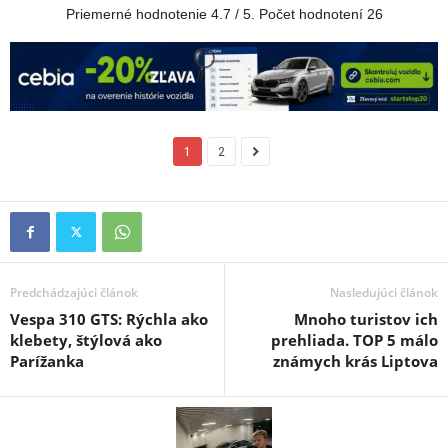
Priemerné hodnotenie
4.7
/ 5. Počet hodnotení
26
1
2
Predchádzajúci článok
Nasledujúci článok
Vespa 310 GTS: Rýchla ako
Mnoho turistov ich
klebety, štýlová ako
prehliada. TOP 5 málo
Parížanka
známych krás Liptova