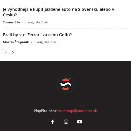
Je výhodnejšie kúpiť jazdené auto na Slovensku alebo v
Česku?
Tomáš Bíly
-
8. augusta 2026
Brali by ste ’Ferrari’ za cenu Golfu?
Martin Štepánik
-
8. augusta 2026
Napíšte nám:
startstop@startstop.sk