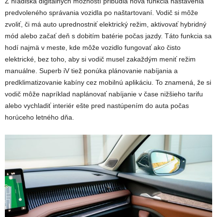
Z hľadiska digitálnych možností pribudla nová funkcia nastavenia
predvoleného správania vozidla po naštartovaní. Vodič si môže
zvoliť, či má auto uprednostniť elektrický režim, aktivovať hybridný
mód alebo začať deň s dobitím batérie počas jazdy. Táto funkcia sa
hodí najmä v meste, kde môže vozidlo fungovať ako čisto
elektrické, bez toho, aby si vodič musel zakaždým meniť režim
manuálne. Superb iV tiež ponúka plánovanie nabíjania a
predklimatizovanie kabíny cez mobilnú aplikáciu. To znamená, že si
vodič môže napríklad naplánovať nabíjanie v čase nižšieho tarifu
alebo vychladiť interiér ešte pred nastúpením do auta počas
horúceho letného dňa.