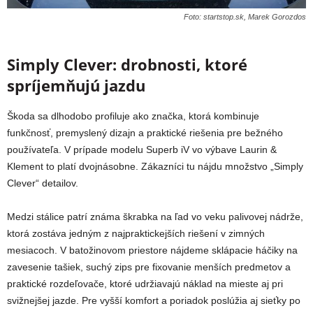
Foto: startstop.sk, Marek Gorozdos
Simply Clever: drobnosti, ktoré
spríjemňujú jazdu
Škoda sa dlhodobo profiluje ako značka, ktorá kombinuje
funkčnosť, premyslený dizajn a praktické riešenia pre bežného
používateľa. V prípade modelu Superb iV vo výbave Laurin &
Klement to platí dvojnásobne. Zákazníci tu nájdu množstvo „Simply
Clever“ detailov.
Medzi stálice patrí známa škrabka na ľad vo veku palivovej nádrže,
ktorá zostáva jedným z najpraktickejších riešení v zimných
mesiacoch. V batožinovom priestore nájdeme sklápacie háčiky na
zavesenie tašiek, suchý zips pre fixovanie menších predmetov a
praktické rozdeľovače, ktoré udržiavajú náklad na mieste aj pri
svižnejšej jazde. Pre vyšší komfort a poriadok poslúžia aj sieťky po