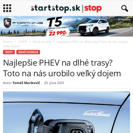
Domov
TESTY
Nové vozidlá
Najlepšie PHEV na dlhé trasy? Toto na nás urobilo
veľký dojem
TESTY
NOVÉ VOZIDLÁ
Najlepšie PHEV na dlhé trasy?
Toto na nás urobilo veľký dojem
Autor
Tomáš Marikovič
-
29. júna 2025