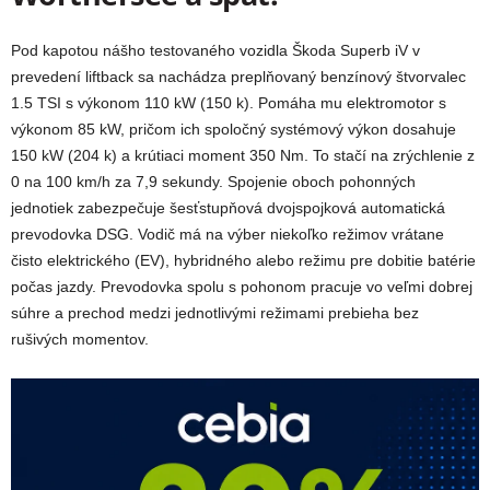
Pod kapotou nášho testovaného vozidla Škoda Superb iV v
prevedení liftback sa nachádza preplňovaný benzínový štvorvalec
1.5 TSI s výkonom 110 kW (150 k). Pomáha mu elektromotor s
výkonom 85 kW, pričom ich spoločný systémový výkon dosahuje
150 kW (204 k) a krútiaci moment 350 Nm. To stačí na zrýchlenie z
0 na 100 km/h za 7,9 sekundy. Spojenie oboch pohonných
jednotiek zabezpečuje šesťstupňová dvojspojková automatická
prevodovka DSG. Vodič má na výber niekoľko režimov vrátane
čisto elektrického (EV), hybridného alebo režimu pre dobitie batérie
počas jazdy. Prevodovka spolu s pohonom pracuje vo veľmi dobrej
súhre a prechod medzi jednotlivými režimami prebieha bez
rušivých momentov.