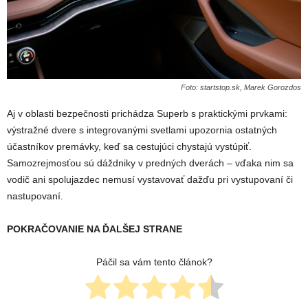
Foto: startstop.sk, Marek Gorozdos
Aj v oblasti bezpečnosti prichádza Superb s praktickými prvkami:
výstražné dvere s integrovanými svetlami upozornia ostatných
účastníkov premávky, keď sa cestujúci chystajú vystúpiť.
Samozrejmosťou sú dáždniky v predných dverách – vďaka nim sa
vodič ani spolujazdec nemusí vystavovať dažďu pri vystupovaní či
nastupovaní.
POKRAČOVANIE NA ĎALŠEJ STRANE
Páčil sa vám tento článok?