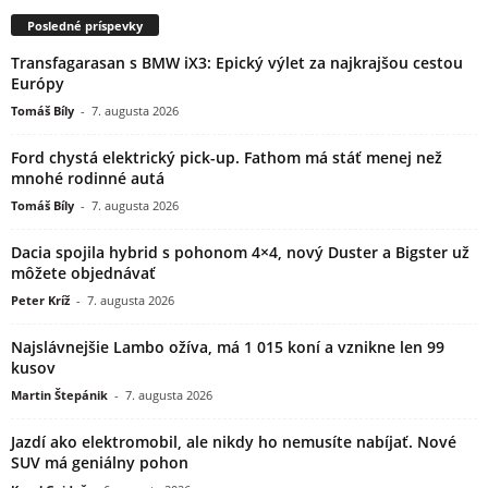
Posledné príspevky
Transfagarasan s BMW iX3: Epický výlet za najkrajšou cestou
Európy
Tomáš Bíly
-
7. augusta 2026
Ford chystá elektrický pick-up. Fathom má stáť menej než
mnohé rodinné autá
Tomáš Bíly
-
7. augusta 2026
Dacia spojila hybrid s pohonom 4×4, nový Duster a Bigster už
môžete objednávať
Peter Kríž
-
7. augusta 2026
Najslávnejšie Lambo ožíva, má 1 015 koní a vznikne len 99
kusov
Martin Štepánik
-
7. augusta 2026
Jazdí ako elektromobil, ale nikdy ho nemusíte nabíjať. Nové
SUV má geniálny pohon