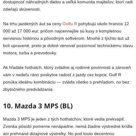
dostupnosť náhradných dielov a veľká komunita majiteľov, ktorí radi
zdieľajú skúsenosti.
Na trhu jazdených áut sa ceny
Golfu R
pohybujú okolo hranice 12
000 až 17 000 eur, pričom najcennejšie sú kusy s kompletnou
servisnou históriou a pôvodným softvérom. Mnohé z týchto áut už
boli upravené, preto je dobré venovať pozornosť technickému stavu
motora, turba a prevodovky.
Ak hľadáte hothatch, ktorý zvládne aj rodinné povinnosti a zároveň
vám v nedeľu ráno poskytne radosť z jazdy cez kopce, Golf R
ponúka ideálnu kombináciu — zvláda všetko s prehľadom, no bez
zbytočného predvádzania.
10. Mazda 3 MPS (BL)
Mazda 3 MPS je jeden z tých hothatchov, ktoré vedia prekvapiť.
Zvonka pôsobí pomerne nenápadne, nemá žiadne výstredné krídla
ani prehnané dizajnové výstrelky. No pod touto decentnou