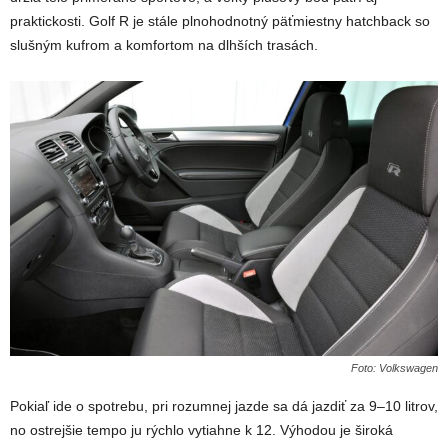
praktickosti. Golf R je stále plnohodnotný päťmiestny hatchback so
slušným kufrom a komfortom na dlhších trasách.
Foto: Volkswagen
Pokiaľ ide o spotrebu, pri rozumnej jazde sa dá jazdiť za 9–10 litrov,
no ostrejšie tempo ju rýchlo vytiahne k 12. Výhodou je široká