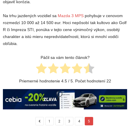
objaviť korózia.
Na trhu jazdených vozidiel sa
Mazda 3 MPS
pohybuje v cenovom
rozmedzí 10 000 až 14 500 eur. Hoci nepôsobí tak kultovo ako Golf
R či Impreza STI, ponúka v tejto cene výnimočný výkon, osobitý
charakter a istú mieru nepredvídateľnosti, ktorú si mnohí vodiči
obľúbia.
Páčil sa vám tento článok?
Priemerné hodnotenie
4.5
/ 5. Počet hodnotení
22
1
2
3
4
5