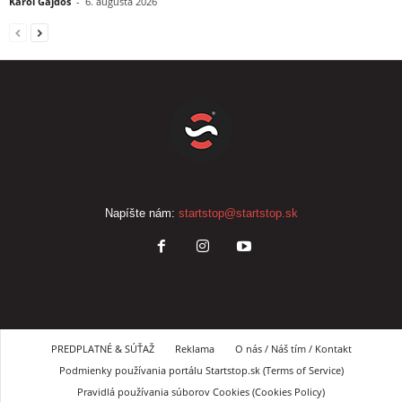
Karol Gajdoš
-
6. augusta 2026
Napíšte nám:
startstop@startstop.sk
PREDPLATNÉ & SÚŤAŽ
Reklama
O nás / Náš tím / Kontakt
Podmienky používania portálu Startstop.sk (Terms of Service)
Pravidlá používania súborov Cookies (Cookies Policy)