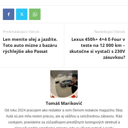
Predchádzajúci článok
Nasledujúci článok
Len meníte olej a jazdíte.
Lexus 450h+ 4×4 E-Four v
Toto auto mizne z bazáru
teste na 12 000 km –
rýchlejšie ako Passat
skutočne si vystačí s 230V
zásuvkou?
Tomáš Marikovič
Od roku 2024 pracujem ako redaktor a som členom redakcie magazínu Stop.
Autá sú pre mňa nielen prácou, ale aj vášňou a celoživotnou zábavou. Rád
cestujem, pravidelne sa zúčastňujem prestížnych tuningových stretnutí a