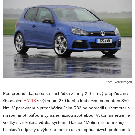
Foto: Volkswagen
Pod prednou kapotou sa nachádza známy 2,0-litrový preplňovaný
štvorvalec
EA113
s výkonom 270 koní a krútiacim momentom 350
Nm. V porovnaní s predchádzajúcim R32 ho nahradil turbomotor s
nižšou hmotnosťou a výrazne nižšou spotrebou. Výkon smeruje na
všetky štyri kolesá vďaka systému Haldex 4Motion, čo umožňuje
bleskové odpichy a výbornú trakciu aj za nepriaznivých podmienok.