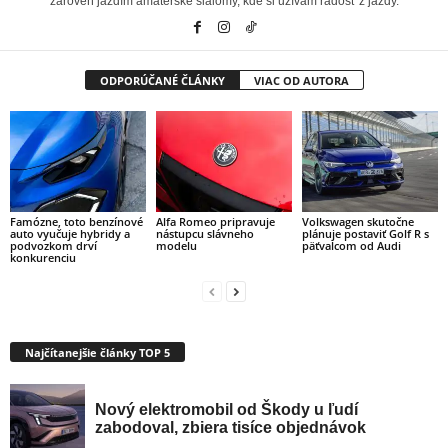
zároveň jazdím amatérske slalomy, kde si užívam radosť z jazdy.
ODPORÚČANÉ ČLÁNKY
VIAC OD AUTORA
Famózne, toto benzínové
Alfa Romeo pripravuje
Volkswagen skutočne
auto vyučuje hybridy a
nástupcu slávneho
plánuje postaviť Golf R s
podvozkom drví
modelu
päťvalcom od Audi
konkurenciu
Najčítanejšie články TOP 5