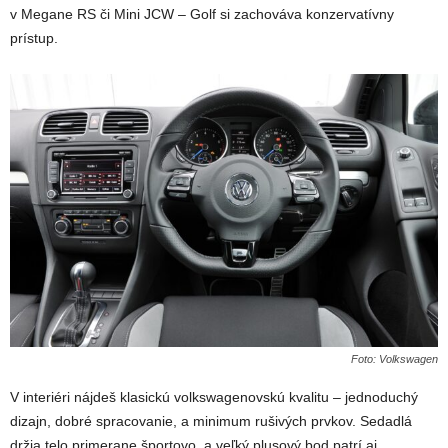
v Megane RS či Mini JCW – Golf si zachováva konzervatívny
prístup.
Foto: Volkswagen
V interiéri nájdeš klasickú volkswagenovskú kvalitu – jednoduchý
dizajn, dobré spracovanie, a minimum rušivých prvkov. Sedadlá
držia telo primerane športovo, a veľký plusový bod patrí aj