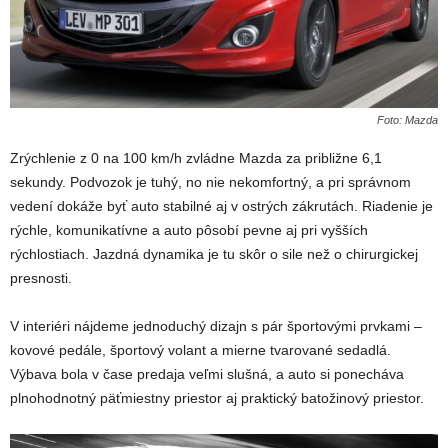
Foto: Mazda
Zrýchlenie z 0 na 100 km/h zvládne Mazda za približne 6,1
sekundy. Podvozok je tuhý, no nie nekomfortný, a pri správnom
vedení dokáže byť auto stabilné aj v ostrých zákrutách. Riadenie je
rýchle, komunikatívne a auto pôsobí pevne aj pri vyšších
rýchlostiach. Jazdná dynamika je tu skôr o sile než o chirurgickej
presnosti.
V interiéri nájdeme jednoduchý dizajn s pár športovými prvkami –
kovové pedále, športový volant a mierne tvarované sedadlá.
Výbava bola v čase predaja veľmi slušná, a auto si ponecháva
plnohodnotný päťmiestny priestor aj praktický batožinový priestor.