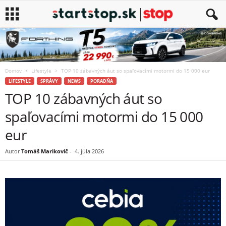
Domov
Lifestyle
TOP 10 zábavných áut so spaľovacími motormi do 15 000 eur
LIFESTYLE
SPRÁVY
NEWS
PORADŇA
TOP 10 zábavných áut so
spaľovacími motormi do 15 000
eur
Autor
Tomáš Marikovič
-
4. júla 2026