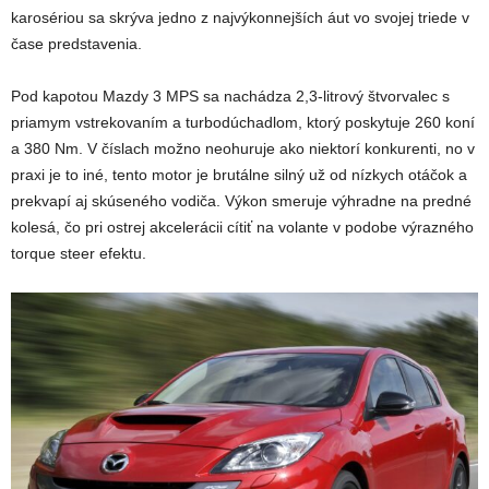
karosériou sa skrýva jedno z najvýkonnejších áut vo svojej triede v
čase predstavenia.
Pod kapotou Mazdy 3 MPS sa nachádza 2,3-litrový štvorvalec s
priamym vstrekovaním a turbodúchadlom, ktorý poskytuje 260 koní
a 380 Nm. V číslach možno neohuruje ako niektorí konkurenti, no v
praxi je to iné, tento motor je brutálne silný už od nízkych otáčok a
prekvapí aj skúseného vodiča. Výkon smeruje výhradne na predné
kolesá, čo pri ostrej akcelerácii cítiť na volante v podobe výrazného
torque steer efektu.