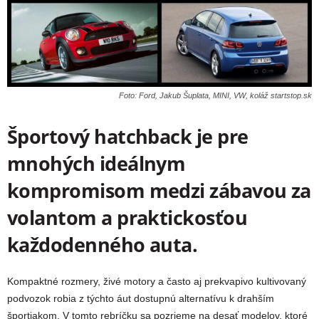
Foto: Ford, Jakub Šuplata, MINI, VW, koláž startstop.sk
Športový hatchback je pre
mnohých ideálnym
kompromisom medzi zábavou za
volantom a praktickosťou
každodenného auta.
Kompaktné rozmery, živé motory a často aj prekvapivo kultivovaný
podvozok robia z týchto áut dostupnú alternatívu k drahším
športiakom. V tomto rebríčku sa pozrieme na desať modelov, ktoré