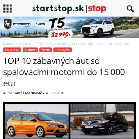
Domov
Lifestyle
TOP 10 zábavných áut so spaľovacími motormi do 15 000 eur
LIFESTYLE
SPRÁVY
NEWS
PORADŇA
TOP 10 zábavných áut so
spaľovacími motormi do 15 000
eur
Autor
Tomáš Marikovič
-
4. júla 2026