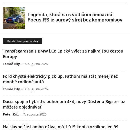
Posledné príspevky
Transfagarasan s BMW iX3: Epický výlet za najkrajšou cestou
Európy
Tomáš Bíly
-
7. augusta 2026
Ford chystá elektrický pick-up. Fathom má stáť menej než
mnohé rodinné autá
Tomáš Bíly
-
7. augusta 2026
Dacia spojila hybrid s pohonom 4×4, nový Duster a Bigster už
môžete objednávať
Peter Kríž
-
7. augusta 2026
Najslávnejšie Lambo ožíva, má 1 015 koní a vznikne len 99