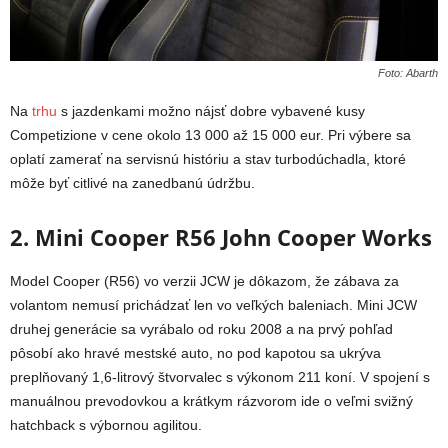
Foto: Abarth
Na
trhu
s jazdenkami možno nájsť dobre vybavené kusy
Competizione v cene okolo 13 000 až 15 000 eur. Pri výbere sa
oplatí zamerať na servisnú históriu a stav turbodúchadla, ktoré
môže byť citlivé na zanedbanú údržbu.
2. Mini Cooper R56 John Cooper Works
Model Cooper (R56) vo verzii JCW je dôkazom, že zábava za
volantom nemusí prichádzať len vo veľkých baleniach. Mini JCW
druhej generácie sa vyrábalo od roku 2008 a na prvý pohľad
pôsobí ako hravé mestské auto, no pod kapotou sa ukrýva
preplňovaný 1,6-litrový štvorvalec s výkonom 211 koní. V spojení s
manuálnou prevodovkou a krátkym rázvorom ide o veľmi svižný
hatchback s výbornou agilitou.