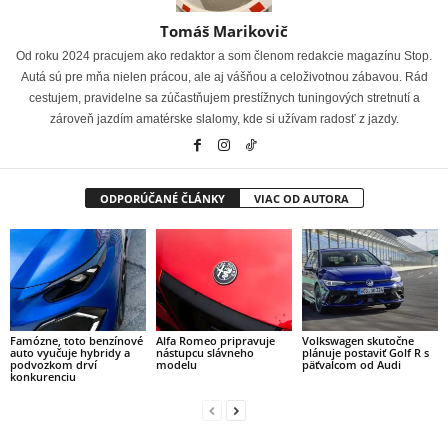
Tomáš Marikovič
Od roku 2024 pracujem ako redaktor a som členom redakcie magazínu Stop.
Autá sú pre mňa nielen prácou, ale aj vášňou a celoživotnou zábavou. Rád
cestujem, pravidelne sa zúčastňujem prestížnych tuningových stretnutí a
zároveň jazdím amatérske slalomy, kde si užívam radosť z jazdy.
ODPORÚČANÉ ČLÁNKY
VIAC OD AUTORA
Famózne, toto benzínové
Alfa Romeo pripravuje
Volkswagen skutočne
auto vyučuje hybridy a
nástupcu slávneho
plánuje postaviť Golf R s
podvozkom drví
modelu
päťvalcom od Audi
konkurenciu