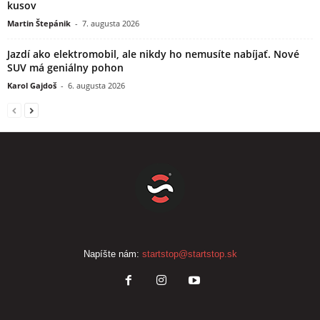
kusov
Martin Štepánik
-
7. augusta 2026
Jazdí ako elektromobil, ale nikdy ho nemusíte nabíjať. Nové
SUV má geniálny pohon
Karol Gajdoš
-
6. augusta 2026
Napíšte nám:
startstop@startstop.sk