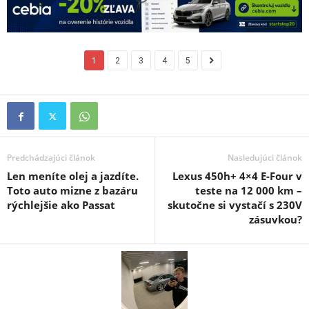
1
2
3
4
5
Predchádzajúci článok
Nasledujúci článok
Len meníte olej a jazdíte.
Lexus 450h+ 4×4 E-Four v
Toto auto mizne z bazáru
teste na 12 000 km –
rýchlejšie ako Passat
skutočne si vystačí s 230V
zásuvkou?