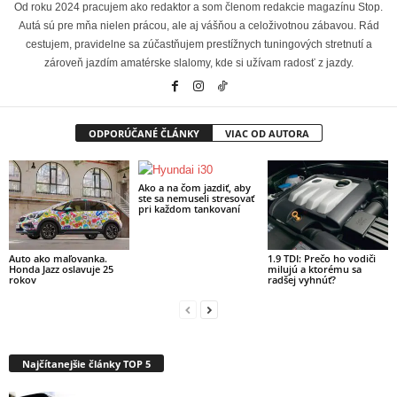
Od roku 2024 pracujem ako redaktor a som členom redakcie magazínu Stop.
Autá sú pre mňa nielen prácou, ale aj vášňou a celoživotnou zábavou. Rád
cestujem, pravidelne sa zúčastňujem prestížnych tuningových stretnutí a
zároveň jazdím amatérske slalomy, kde si užívam radosť z jazdy.
ODPORÚČANÉ ČLÁNKY
VIAC OD AUTORA
Ako a na čom jazdiť, aby
ste sa nemuseli stresovať
pri každom tankovaní
Auto ako maľovanka.
1.9 TDI: Prečo ho vodiči
Honda Jazz oslavuje 25
milujú a ktorému sa
rokov
radšej vyhnúť?
Najčítanejšie články TOP 5