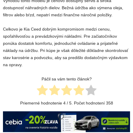
Výhodou tohto modelu je cenovo dostupný servis a široká
dostupnosť náhradných dielov. Bežná údržba ako výmena oleja,
filtrov alebo bŕzd, nepatrí medzi finančne náročné položky.
Celkovo je Kia Ceed dobrým kompromisom medzi cenou,
spoľahlivosťou a prevádzkovými nákladmi. Pre začiatočníkov
ponúka dostatok komfortu, jednoduché ovládanie a prijateľné
náklady na údržbu. Pri kúpe je však dôležité dôkladne skontrolovať
stav karosérie a podvozku, aby sa predišlo dodatočným výdavkom
na opravy.
Páčil sa vám tento článok?
Priemerné hodnotenie
4
/ 5. Počet hodnotení
358