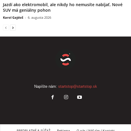
Jazdí ako elektromobil, ale nikdy ho nemusíte nabíjať. Nové
SUV má geniálny pohon
Karol Gajdoš
-
6. augusta 2026
Napíšte nám:
startstop@startstop.sk
PREDPLATNÉ & SÚŤAŽ
Reklama
O nás / Náš tím / Kontakt