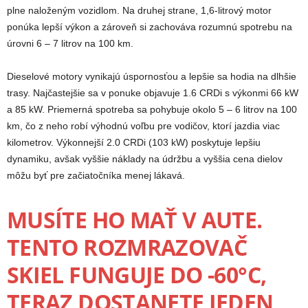
plne naloženým vozidlom. Na druhej strane, 1,6-litrový motor
ponúka lepší výkon a zároveň si zachováva rozumnú spotrebu na
úrovni 6 – 7 litrov na 100 km.
Dieselové motory vynikajú úspornosťou a lepšie sa hodia na dlhšie
trasy. Najčastejšie sa v ponuke objavuje 1.6 CRDi s výkonmi 66 kW
a 85 kW. Priemerná spotreba sa pohybuje okolo 5 – 6 litrov na 100
km, čo z neho robí výhodnú voľbu pre vodičov, ktorí jazdia viac
kilometrov. Výkonnejší 2.0 CRDi (103 kW) poskytuje lepšiu
dynamiku, avšak vyššie náklady na údržbu a vyššia cena dielov
môžu byť pre začiatočníka menej lákavá.
MUSÍTE HO MAŤ V AUTE.
TENTO ROZMRAZOVAČ
SKIEL FUNGUJE DO -60°C,
TERAZ DOSTANETE JEDEN