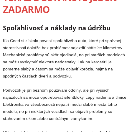
ZADARMO
Spoľahlivosť a náklady na údržbu
Kia Ceed si získala povesť spoľahlivého auta, ktoré pri správnej
starostlivosti dokáže bez problémov najazdiť státisíce kilometrov.
Mechanické problémy sú skôr ojedinelé, no pri starších modeloch
sa môžu vyskytnúť niektoré nedostatky. Lak na karosérii je
pomerne slabý a časom sa môže objaviť korózia, najmä na
spodných častiach dverí a podvozku.
Podvozok je pri bežnom používaní odolný, ale pri vyšších
nájazdoch sa môžu opotrebovať silentbloky, čapy riadenia a tlmiče.
Elektronika vo všeobecnosti nepatrí medzi slabé miesta tohto
modelu, no pri niektorých vozidlách sa objavili problémy so
sťahovaním okien alebo centrálnym zamykaním.