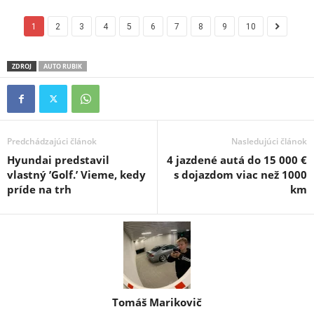
1
2
3
4
5
6
7
8
9
10
ZDROJ
AUTO RUBIK
Predchádzajúci článok
Nasledujúci článok
Hyundai predstavil
4 jazdené autá do 15 000 €
vlastný ’Golf.’ Vieme, kedy
s dojazdom viac než 1000
príde na trh
km
Tomáš Marikovič