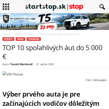
Domov
SPRÁVY
News
TOP 10 spoľahlivých áut do 5 000 €
SPRÁVY
NEWS
PORADŇA
TOP 10 spoľahlivých áut do 5 000
€
Autor
Tomáš Marikovič
-
21. apríla 2026
Foto: Volkswagen
Výber prvého auta je pre
začínajúcich vodičov dôležitým