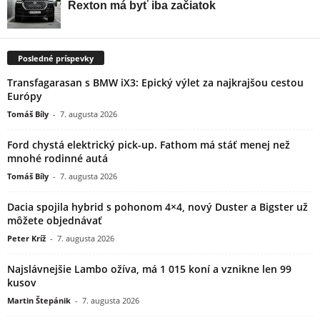
Posledné príspevky
Transfagarasan s BMW iX3: Epický výlet za najkrajšou cestou
Európy
Tomáš Bíly
-
7. augusta 2026
Ford chystá elektrický pick-up. Fathom má stáť menej než
mnohé rodinné autá
Tomáš Bíly
-
7. augusta 2026
Dacia spojila hybrid s pohonom 4×4, nový Duster a Bigster už
môžete objednávať
Peter Kríž
-
7. augusta 2026
Najslávnejšie Lambo ožíva, má 1 015 koní a vznikne len 99
kusov
Martin Štepánik
-
7. augusta 2026