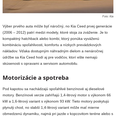
Foto: Kia
Výber prvého auta môže byť náročný, no Kia Ceed prvej generácie
(2006 – 2012) patrí medzi modely, ktoré stoja za zváženie. Je to
kompaktný hatchback alebo kombi, ktorý ponúka vyváženú
kombináciu spoľahlivosti, komfortu a nízkych prevádzkových
nákladov. Vďaka dostupným náhradným dielom a nenáročnej
údržbe sa Kia Ceed hodí aj pre vodičov, ktorí ešte nemajú
skúsenosti s opravami a servisom automobilu.
Motorizácie a spotreba
Pod kapotou sa nachádzajú spoľahlivé benzínové aj dieselové
motory. Benzínové verzie zahŕňajú 1,4-litrový motor s výkonom 66
kW a 1,6-litrový variant s výkonom 93 kW. Tieto motory poskytujú
plynulý chod, no slabší 1,4-litrový variant môže mať mierne
obmedzenú dynamiku, najmä pri jazde v kopcovitom teréne alebo s