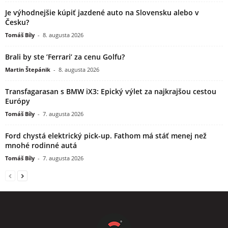
Je výhodnejšie kúpiť jazdené auto na Slovensku alebo v
Česku?
Tomáš Bíly
-
8. augusta 2026
Brali by ste ’Ferrari’ za cenu Golfu?
Martin Štepánik
-
8. augusta 2026
Transfagarasan s BMW iX3: Epický výlet za najkrajšou cestou
Európy
Tomáš Bíly
-
7. augusta 2026
Ford chystá elektrický pick-up. Fathom má stáť menej než
mnohé rodinné autá
Tomáš Bíly
-
7. augusta 2026