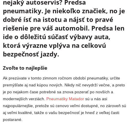
nejaký autoservis? Predsa
pneumatiky. Je niekoľko značiek, no je
dobré ísť na istotu a nájsť to pravé
riešenie pre váš automobil. Predsa len
ide o dôležitú súčasť výbavy auta,
ktorá výrazne vplýva na celkovú
bezpečnosť jazdy.
Zvoľte to najlepšie
Ak prezúvate v tomto zimnom ročnom období pneumatiky, určite
premýšľate aj nad kúpou nových. Nikdy nič nevydrží večne, a preto
je po nejakom čase potrebné sa znova pozerať po novších a
modernejších verziách.
Pneumatiky Matador
sú u nás asi
najpopulárnejšie, pretože sú cenovo veľmi dostupné, no zároveň sú
aj veľmi kvalitné, takže o vašu bezpečnosť je hneď z veľkej časti
postarané.