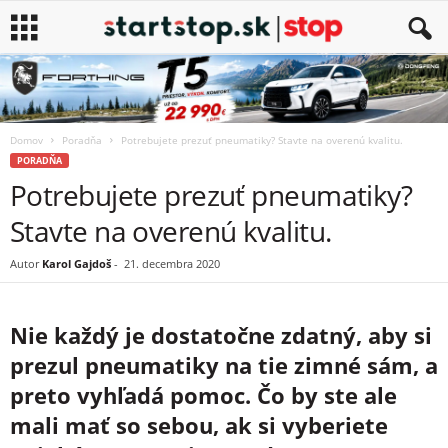
Domov
Poradňa
Potrebujete prezuť pneumatiky? Stavte na overenú kvalitu.
PORADŇA
Potrebujete prezuť pneumatiky?
Stavte na overenú kvalitu.
Autor
Karol Gajdoš
-
21. decembra 2020
Nie každý je dostatočne zdatný, aby si
prezul pneumatiky na tie zimné sám, a
preto vyhľadá pomoc. Čo by ste ale
mali mať so sebou, ak si vyberiete