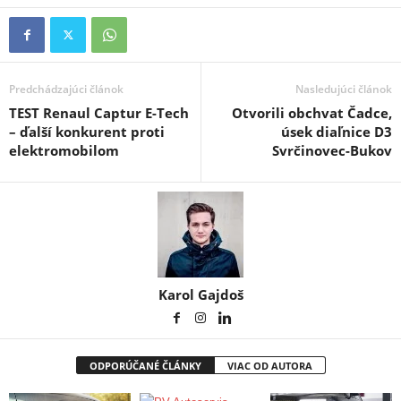
Predchádzajúci článok
Nasledujúci článok
TEST Renaul Captur E-Tech
Otvorili obchvat Čadce,
– ďalší konkurent proti
úsek diaľnice D3
elektromobilom
Svrčinovec-Bukov
Karol Gajdoš
ODPORÚČANÉ ČLÁNKY
VIAC OD AUTORA