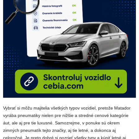
Vybrať si môžu majitelia všetkých typov vozidiel, pretože Matador
vyrába pneumatiky nielen pre nižšie a stredné cenové kategórie
áut, ale aj pre tie luxusné. Samozrejme, v ponuke sú okrem
zimných pneumatík tejto značky, aj tie letné, a dokonca aj
celoročné. Je preto dobré si pozrieť všetky typy a kúpiť letné aj