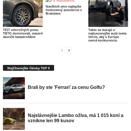
Navštívili sme najlepšie
hodnotený autoservis v
Bratislave
TEST celoročných pneu:
Takto sa starajú o
TIETO dominovali, viaceré
najluxusnejšie autá sveta.
skončili katastrofálne
Servis, aký v Európe
nemá konkurenciu
Najčítanejšie články TOP 5