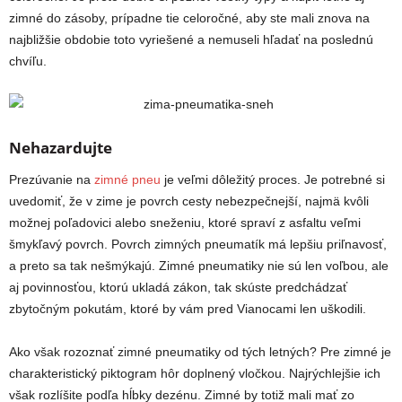
zimné do zásoby, prípadne tie celoročné, aby ste mali znova na
najbližšie obdobie toto vyriešené a nemuseli hľadať na poslednú
chvíľu.
Nehazardujte
Prezúvanie na
zimné pneu
je veľmi dôležitý proces. Je potrebné si
uvedomiť, že v zime je povrch cesty nebezpečnejší, najmä kvôli
možnej poľadovici alebo sneženiu, ktoré spraví z asfaltu veľmi
šmykľavý povrch. Povrch zimných pneumatík má lepšiu priľnavosť,
a preto sa tak nešmýkajú. Zimné pneumatiky nie sú len voľbou, ale
aj povinnosťou, ktorú ukladá zákon, tak skúste predchádzať
zbytočným pokutám, ktoré by vám pred Vianocami len uškodili.
Ako však rozoznať zimné pneumatiky od tých letných? Pre zimné je
charakteristický piktogram hôr doplnený vločkou. Najrýchlejšie ich
však rozlíšite podľa hĺbky dezénu. Zimné by totiž mali mať zo