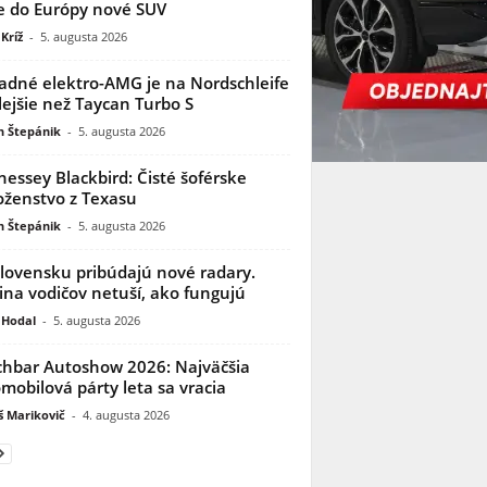
e do Európy nové SUV
Kríž
-
5. augusta 2026
adné elektro-AMG je na Nordschleife
lejšie než Taycan Turbo S
n Štepánik
-
5. augusta 2026
essey Blackbird: Čisté šoférske
ženstvo z Texasu
n Štepánik
-
5. augusta 2026
lovensku pribúdajú nové radary.
ina vodičov netuší, ako fungujú
 Hodal
-
5. augusta 2026
hbar Autoshow 2026: Najväčšia
mobilová párty leta sa vracia
 Marikovič
-
4. augusta 2026