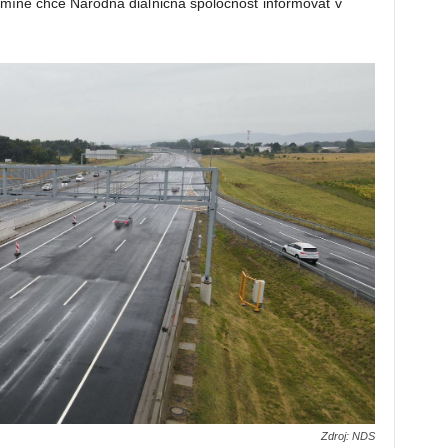
rmíne chce Národná diaľničná spoločnosť informovať v
Zdroj: NDS