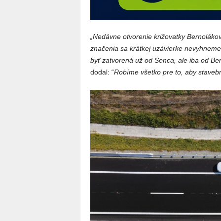
„Nedávne otvorenie križovatky Bernoláko
značenia sa krátkej uzávierke nevyhneme,
byť zatvorená už od Senca, ale iba od Be
dodal: “
Robíme všetko pre to, aby stavebn