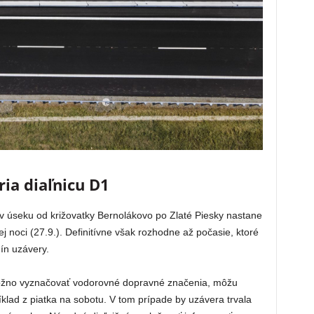
ia diaľnicu D1
 v úseku od križovatky Bernolákovo po Zlaté Piesky nastane
j noci (27.9.). Definitívne však rozhodne až počasie, ktoré
ín uzávery.
ožno vyznačovať vodorovné dopravné značenia, môžu
íklad z piatka na sobotu. V tom prípade by uzávera trvala