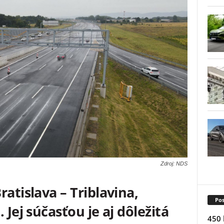
Zdroj: NDS
atislava – Triblavina,
Pos
 Jej súčasťou je aj dôležitá
450 