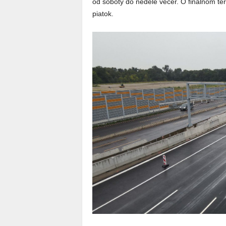
od soboty do nedele večer. O finálnom te
piatok.