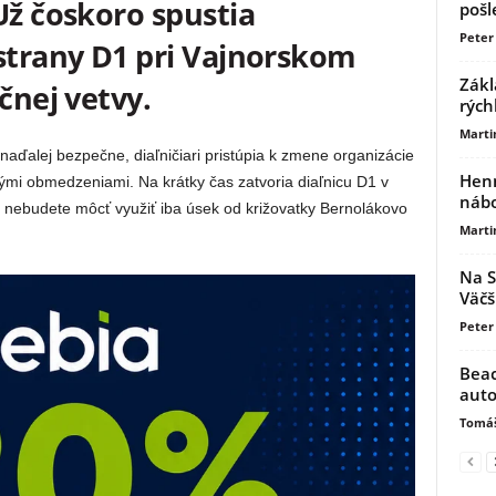
Už čoskoro spustia
pošl
Peter 
 strany D1 pri Vajnorskom
Zákl
čnej vetvy.
rých
Marti
naďalej bezpečne, diaľničiari pristúpia k zmene organizácie
Henn
ými obmedzeniami. Na krátky čas zatvoria diaľnicu D1 v
nábo
 nebudete môcť využiť iba úsek od križovatky Bernolákovo
Marti
Na S
Väčš
Peter
Beac
auto
Tomáš