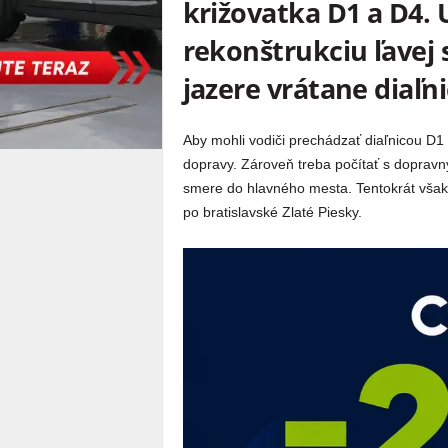
križovatka D1 a D4. 
rekonštrukciu ľavej
jazere vrátane diaľni
Aby mohli vodiči prechádzať diaľnicou D1 
dopravy. Zároveň treba počítať s dopravn
smere do hlavného mesta. Tentokrát však
po bratislavské Zlaté Piesky.