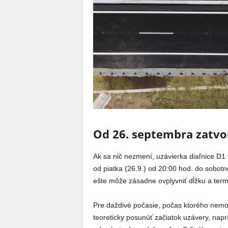
Od 26. septembra zatvor
Ak sa nič nezmení, uzávierka diaľnice D1
od piatka (26.9.) od 20:00 hod. do sobotne
ešte môže zásadne ovplyvniť dĺžku a term
Pre daždivé počasie, počas ktorého nem
teoreticky posunúť začiatok uzávery, napr