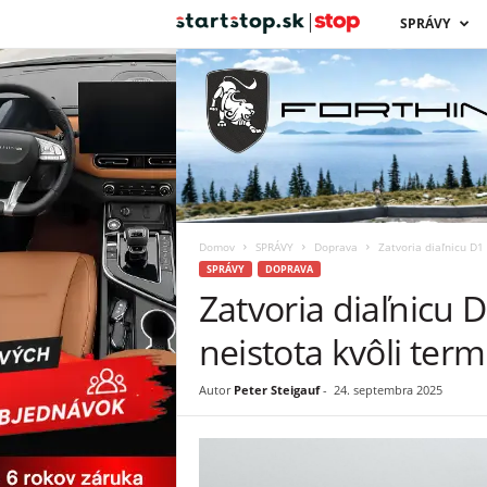
s
SPRÁVY
t
a
r
t
Domov
SPRÁVY
Doprava
Zatvoria diaľnicu D1 
s
SPRÁVY
DOPRAVA
Zatvoria diaľnicu D
t
neistota kvôli ter
o
Autor
Peter Steigauf
-
24. septembra 2025
p