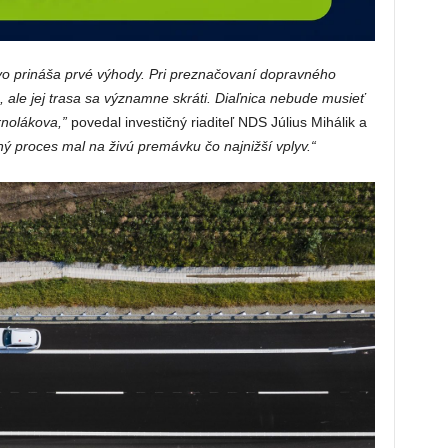
vo prináša prvé výhody. Pri preznačovaní dopravného
 ale jej trasa sa významne skráti. Diaľnica nebude musieť
rnolákova,”
povedal investičný riaditeľ NDS Július Mihálik a
ý proces mal na živú premávku čo najnižší vplyv.“