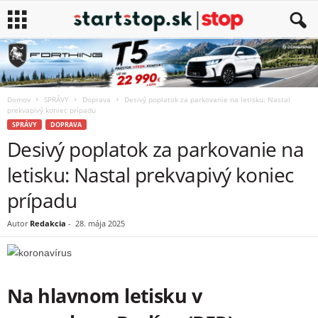
Domov
SPRÁVY
Doprava
Desivý poplatok za parkovanie na letisku: Nastal
prekvapivý koniec prípadu
SPRÁVY
DOPRAVA
Desivý poplatok za parkovanie na
letisku: Nastal prekvapivý koniec
prípadu
Autor
Redakcia
-
28. mája 2025
Na hlavnom letisku v