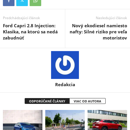
Predchádzajúci článok
Nasledujúci článok
Ford Capri 2.8 Injection:
Nový ekodiesel namiesto
Klasika, na ktorú sa nedá
nafty: Silné riziko pre veľa
zabudnúť
motoristov
Redakcia
ODPORÚČANÉ ČLÁNKY
VIAC OD AUTORA