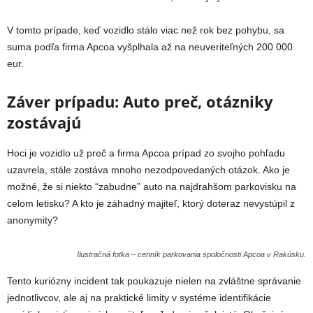
V tomto prípade, keď vozidlo stálo viac než rok bez pohybu, sa
suma podľa firma Apcoa vyšplhala až na neuveriteľných 200 000
eur.
Záver prípadu: Auto preč, otázniky
zostávajú
Hoci je vozidlo už preč a firma Apcoa prípad zo svojho pohľadu
uzavrela, stále zostáva mnoho nezodpovedaných otázok. Ako je
možné, že si niekto “zabudne” auto na najdrahšom parkovisku na
celom letisku? A kto je záhadný majiteľ, ktorý doteraz nevystúpil z
anonymity?
Ilustračná fotka – cenník parkovania spoločnosti Apcoa v Rakúsku.
Tento kuriózny incident tak poukazuje nielen na zvláštne správanie
jednotlivcov, ale aj na praktické limity v systéme identifikácie