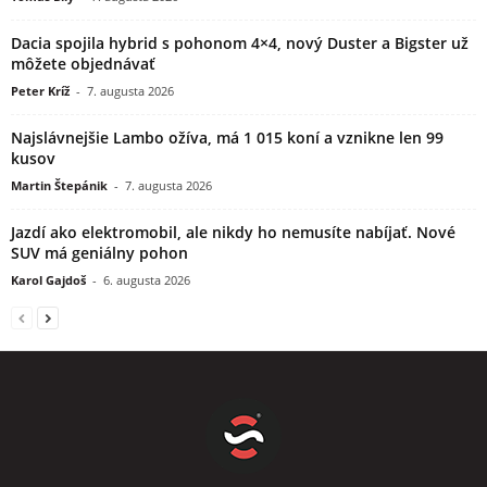
Dacia spojila hybrid s pohonom 4×4, nový Duster a Bigster už
môžete objednávať
Peter Kríž
-
7. augusta 2026
Najslávnejšie Lambo ožíva, má 1 015 koní a vznikne len 99
kusov
Martin Štepánik
-
7. augusta 2026
Jazdí ako elektromobil, ale nikdy ho nemusíte nabíjať. Nové
SUV má geniálny pohon
Karol Gajdoš
-
6. augusta 2026