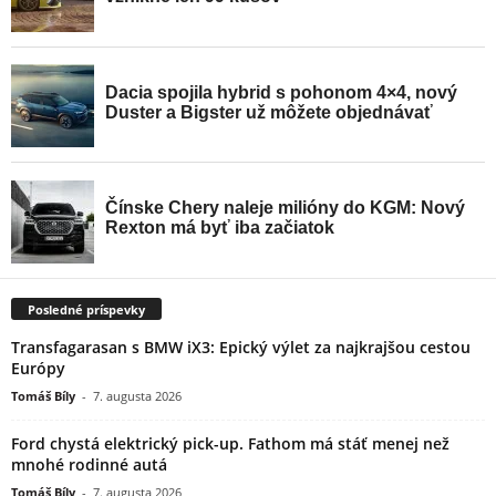
Posledné príspevky
Transfagarasan s BMW iX3: Epický výlet za najkrajšou cestou
Európy
Tomáš Bíly
-
7. augusta 2026
Ford chystá elektrický pick-up. Fathom má stáť menej než
mnohé rodinné autá
Tomáš Bíly
-
7. augusta 2026