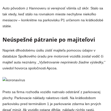
Auto pôvodom z Hannoveru si verejnosť všimla už skôr. Stalo sa
tak vtedy, keď stálo na rovnakom mieste nechybne niekoľko
mesiacov – konkrétne na parkovisku P1 určenom na krátkodobé
státie.
Neúspešné pátranie po majiteľovi
Napriek dlhodobému úsiliu zistiť majiteľa pomocou údajov v
databáze Spolkového úradu pre motorové vozidlá zostal vodič či
majiteľ auta neznámy.
„Vyšetrovanie neprinieslo žiadne výsledky,“
uviedol hovorca spoločnosti Apcoa.
Preto sa firma rozhodla vozidlo natrvalo odstrániť z parkovacej
plochy. Parkovacie náklady raketovo rástli. Na krátkodobom
parkovisku pred terminálom 1 je parkovanie zdarma len prvých
desať minút. Ak vozidlo ostane dlhšie, náklady rýchlo rastú.