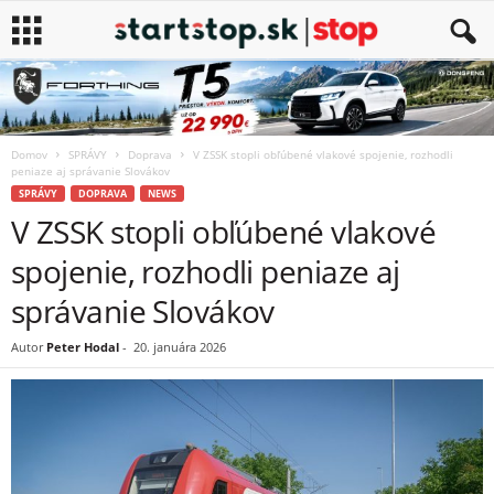
Domov
SPRÁVY
Doprava
V ZSSK stopli obľúbené vlakové spojenie, rozhodli
peniaze aj správanie Slovákov
SPRÁVY
DOPRAVA
NEWS
V ZSSK stopli obľúbené vlakové
spojenie, rozhodli peniaze aj
správanie Slovákov
Autor
Peter Hodal
-
20. januára 2026