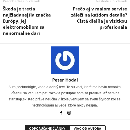
Predchádzajúci článok
Nasledujúci článok
Škoda je tretia
Prečo aj v malom servise
najžiadanejšia značka
záleží na každom detaile?
Európy. Jej
Čistá dielňa je vizitkou
elektromobilom sa
profesionála
nenormálne darí
Peter Hodal
Auto, technológie, veda a dobrý text. To sú veci, ktoré ma bavia rovnako.
Písaniu sa venujem päť rokov a postupne som sa preklikal až sem na
startstop.sk. Keď práve neučím v škole, venujem sa svetu štyroch kolies,
technológiám aj vede, ktoré nikdy nespia.
ODPORÚČANÉ ČLÁNKY
VIAC OD AUTORA