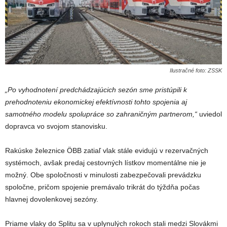
Ilustračné foto: ZSSK
„Po vyhodnotení predchádzajúcich sezón sme pristúpili k
prehodnoteniu ekonomickej efektívnosti tohto spojenia aj
samotného modelu spolupráce so zahraničným partnerom,“
uviedol
dopravca vo svojom stanovisku.
Rakúske železnice ÖBB zatiaľ vlak stále evidujú v rezervačných
systémoch, avšak predaj cestovných lístkov momentálne nie je
možný. Obe spoločnosti v minulosti zabezpečovali prevádzku
spoločne, pričom spojenie premávalo trikrát do týždňa počas
hlavnej dovolenkovej sezóny.
Priame vlaky do Splitu sa v uplynulých rokoch stali medzi Slovákmi