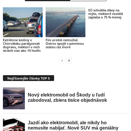
EÚ schválila zľavy na
mýto, niektoré vozidlá
zaplatia o 75 % menej
Fíni urobili nemožné.
Extrémne kolóny v
Ostrov spojili s pevninou
Chorvátsku paralyzovali
cestou cez more
dopravu, niektorí v nich
strávili viac ako 10 hodín
Najčítanejšie články TOP 5