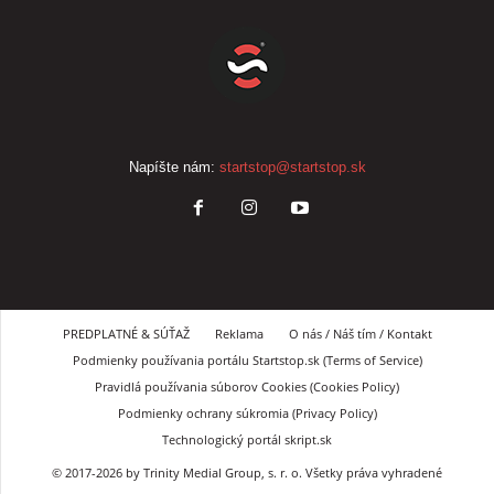
Napíšte nám:
startstop@startstop.sk
PREDPLATNÉ & SÚŤAŽ
Reklama
O nás / Náš tím / Kontakt
Podmienky používania portálu Startstop.sk (Terms of Service)
Pravidlá používania súborov Cookies (Cookies Policy)
Podmienky ochrany súkromia (Privacy Policy)
Technologický portál skript.sk
© 2017-2026 by Trinity Medial Group, s. r. o. Všetky práva vyhradené