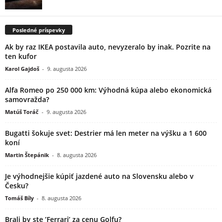
Posledné príspevky
Ak by raz IKEA postavila auto, nevyzeralo by inak. Pozrite na
ten kufor
Karol Gajdoš
-
9. augusta 2026
Alfa Romeo po 250 000 km: Výhodná kúpa alebo ekonomická
samovražda?
Matúš Toráč
-
9. augusta 2026
Bugatti šokuje svet: Destrier má len meter na výšku a 1 600
koní
Martin Štepánik
-
8. augusta 2026
Je výhodnejšie kúpiť jazdené auto na Slovensku alebo v
Česku?
Tomáš Bíly
-
8. augusta 2026
Brali by ste ’Ferrari’ za cenu Golfu?