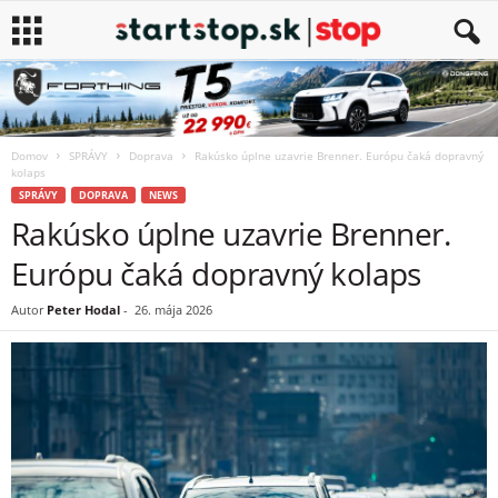
Domov
SPRÁVY
Doprava
Rakúsko úplne uzavrie Brenner. Európu čaká dopravný
kolaps
SPRÁVY
DOPRAVA
NEWS
Rakúsko úplne uzavrie Brenner.
Európu čaká dopravný kolaps
Autor
Peter Hodal
-
26. mája 2026