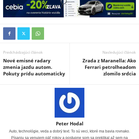
Predchádzajúci článok
Nasledujúci článok
Nové emisné radary
Zrada z Maranella: Ako
zmenia jazdu autom.
Ferrari petrolheadom
Pokuty prídu automaticky
zlomilo srdcia
Peter Hodal
Auto, technológie, veda a dobrý text. To sú veci, ktoré ma bavia rovnako.
Písaniu sa venujem päť rokov a postupne som sa preklikal až sem na