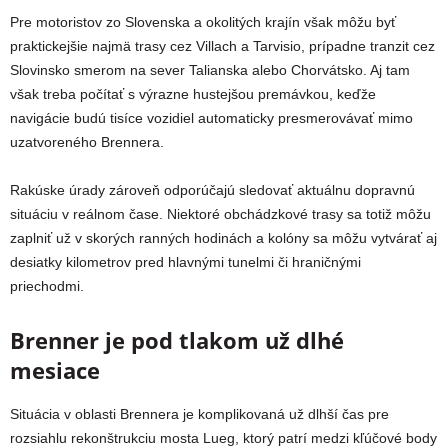
Pre motoristov zo Slovenska a okolitých krajín však môžu byť
praktickejšie najmä trasy cez Villach a Tarvisio, prípadne tranzit cez
Slovinsko smerom na sever Talianska alebo Chorvátsko. Aj tam
však treba počítať s výrazne hustejšou premávkou, keďže
navigácie budú tisíce vozidiel automaticky presmerovávať mimo
uzatvoreného Brennera.
Rakúske úrady zároveň odporúčajú sledovať aktuálnu dopravnú
situáciu v reálnom čase. Niektoré obchádzkové trasy sa totiž môžu
zaplniť už v skorých ranných hodinách a kolóny sa môžu vytvárať aj
desiatky kilometrov pred hlavnými tunelmi či hraničnými
priechodmi.
Brenner je pod tlakom už dlhé
mesiace
Situácia v oblasti Brennera je komplikovaná už dlhší čas pre
rozsiahlu rekonštrukciu mosta Lueg, ktorý patrí medzi kľúčové body