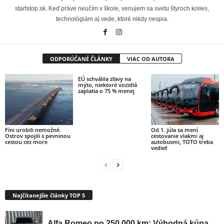
startstop.sk. Keď práve neučím v škole, venujem sa svetu štyroch kolies,
technológiám aj vede, ktoré nikdy nespia.
ODPORÚČANÉ ČLÁNKY
VIAC OD AUTORA
EÚ schválila zľavy na
mýto, niektoré vozidlá
zaplatia o 75 % menej
Fíni urobili nemožné.
Od 1. júla sa mení
Ostrov spojili s pevninou
cestovanie vlakmi aj
cestou cez more
autobusmi, TOTO treba
vedieť
Najčítanejšie články TOP 5