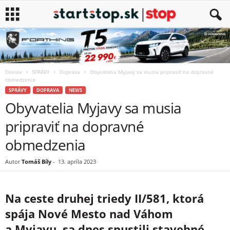
Domov
SPRÁVY
Doprava
Obyvatelia Myjavy sa musia pripraviť na dopravné
obmedzenia
SPRÁVY
DOPRAVA
NEWS
Obyvatelia Myjavy sa musia
pripraviť na dopravné
obmedzenia
Autor
Tomáš Bíly
-
13. apríla 2023
Na ceste druhej triedy II/581, ktorá
spája Nové Mesto nad Váhom
a Myjavu, sa dnes spustili stavebné