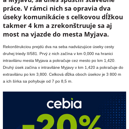
práce. V rámci nich sa opravia dva
úseky komunikácie s celkovou dĺžkou
takmer 4 km a zrekonštruuje sa aj
most na vjazde do mesta Myjava.
Rekonštrukciou prejdú dva na seba nadväzujúce úseky cesty
druhej triedy II/581. Prvý z nich začína v km 0,000 na hranici
intravilánu mesta Myjava a pokračuje cez mesto po km 1,420.
Druhý úsek začína v intraviláne Myjavy v km 1,420 a pokračuje do
extravilánu po km 3,800. Celková dĺžka oboch úsekov je 3 800 m
a ich šírka sa pohybuje od 7 po 8,5 m.