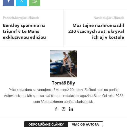
Predchádzajúci článok
Nasledujúci článok
Bentley spomína na
Muž tajne nazhromaždil
triumf v Le Mans
230 vzácnych áut, ukrýval
exkluzívnou edíciou
ich aj v kostole
Tomáš Bíly
Práci redaktora sa venujem už viac než 20 rokov. Začínal som na portáli
Autovia.sk, neskôr som sa stal členom redakcie magazínu Stop. Od roku 2022
som šéfredaktorom portálu startstop.sk.
ODPORÚČANÉ ČLÁNKY
VIAC OD AUTORA