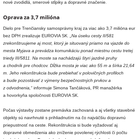
nové zvodidlá, smerové stĺpiky a dopravné značenie.
Oprava za 3,7 milióna
Dielo pre Trenčiansky samosprávny kraj za viac ako 3,7 milióna eur
bez DPH zrealizuje EUROVIA SK.
„Na úseku cesty II/581
zrekonštruujeme aj most, ktorý je situovaný priamo na vjazde do
mesta Myjava a prevádza komunikáciu ponad miestnu cestu tretej
triedy III/5811. Na moste sa nachádzajú štyri jazdné pruhy
a chodník pre chodcov. Dĺžka mosta je viac ako 55 m a šírka 21,64
m. Jeho rekonštrukcia bude prebiehať v polovičných profiloch
a bude pozostávať z výmeny bezpečnostných prvkov a
z odvodnenia,“
informuje Simona Tančáková, PR manažérka
a hovorkyňa spoločnosti EUROVIA SK.
Počas výstavby zostane premávka zachovaná a aj všetky stavebné
objekty sú navrhnuté s prihliadnutím na čo najväčšiu dopravnú
priepustnosť na ceste. Rekonštrukcia si bude vyžadovať aj
dopravné obmedzenia ako zníženie povolenej rýchlosti či počtu