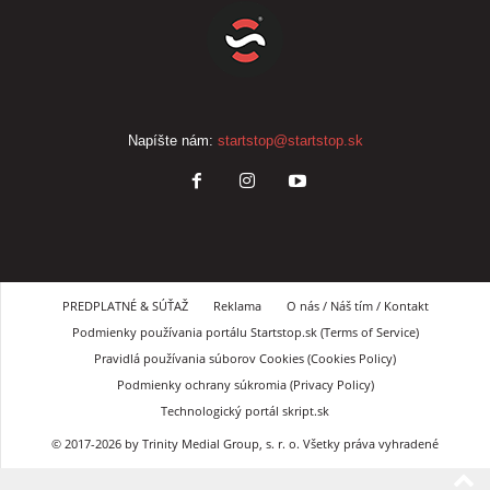
Napíšte nám:
startstop@startstop.sk
PREDPLATNÉ & SÚŤAŽ
Reklama
O nás / Náš tím / Kontakt
Podmienky používania portálu Startstop.sk (Terms of Service)
Pravidlá používania súborov Cookies (Cookies Policy)
Podmienky ochrany súkromia (Privacy Policy)
Technologický portál skript.sk
© 2017-2026 by Trinity Medial Group, s. r. o. Všetky práva vyhradené