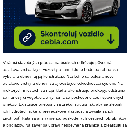
V rámci stavebných prác sa na úsekoch odfrézuje pôvodná
asfaltová vrstva krytu vozovky a tam, kde to bude potrebné, sa
vybúra a obnoví aj jej konštrukcia. Následne sa položia nové
asfaltové vrstvy a obnoví sa aj existujúci odvodňovací systém. Na
niektorých miestach sa napríklad zrekonštruujú priekopy, odstránia
sa nánosy či vegetácia a vymenia sa poškodené časti spevnených
priekop. Existujúce priepusty sa zrekonštruujú tak, aby sa zlepšili
ich hydrotechnické aj prevádzkové vlastnosti a zvýšila sa ich
životnosť. Ráta sa aj s výmenou poškodených cestných obrubníkov
a prídlažby. Na záver sa upraví nespevnená krajnica a zrealizujú sa