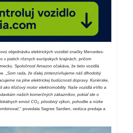
ovú objednávku elektrických vozidiel značky Mercedes-
 v piatich rôznych európskych krajinách, pričom
emecku. Spoločnosť Amazon očakáva, že tieto vozidlá
e. „
Som rada, že ďalej zintenzívňujeme náš dlhodobý
ujeme na plne elektrickej budúcnosti dopravy. Kuriérske,
i ako kľúčový motor elektromobility. Naše vozidlá eVito a
adavkám našich komerčných zákazníkov, pokiaľ ide o
 lokálnych emisií CO₂, pôsobivý výkon, pohodlie a nízke
ombinovať,
“ povedala Sagree Sardien, vedúca predaja a