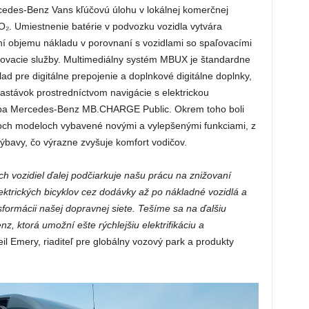
cedes-Benz Vans kľúčovú úlohu v lokálnej komerčnej
₂. Umiestnenie batérie v podvozku vozidla vytvára
í objemu nákladu v porovnaní s vozidlami so spaľovacími
učovacie služby. Multimediálny systém MBUX je štandardne
ad pre digitálne prepojenie a doplnkové digitálne doplnky,
zastávok prostredníctvom navigácie s elektrickou
lužba Mercedes-Benz MB.CHARGE Public. Okrem toho boli
och modeloch vybavené novými a vylepšenými funkciami, z
bavy, čo výrazne zvyšuje komfort vodičov.
h vozidiel ďalej podčiarkuje našu prácu na znižovaní
ektrických bicyklov cez dodávky až po nákladné vozidlá a
sformácii našej dopravnej siete. Tešíme sa na ďalšiu
 ktorá umožní ešte rýchlejšiu elektrifikáciu a
eil Emery, riaditeľ pre globálny vozový park a produkty