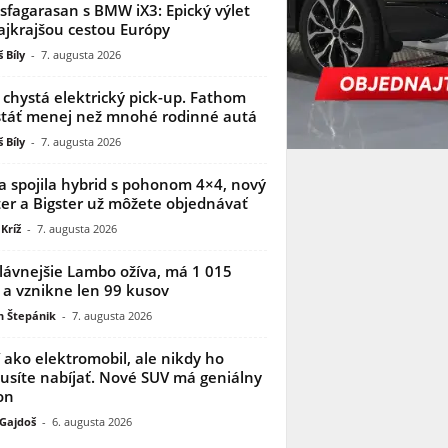
sfagarasan s BMW iX3: Epický výlet
ajkrajšou cestou Európy
 Bíly
-
7. augusta 2026
 chystá elektrický pick-up. Fathom
táť menej než mnohé rodinné autá
 Bíly
-
7. augusta 2026
a spojila hybrid s pohonom 4×4, nový
er a Bigster už môžete objednávať
Kríž
-
7. augusta 2026
lávnejšie Lambo ožíva, má 1 015
 a vznikne len 99 kusov
n Štepánik
-
7. augusta 2026
í ako elektromobil, ale nikdy ho
síte nabíjať. Nové SUV má geniálny
on
 Gajdoš
-
6. augusta 2026