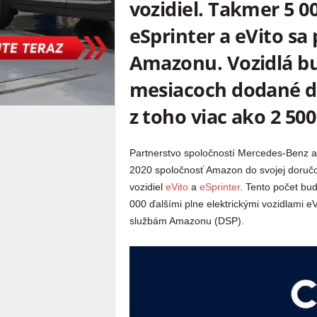
vozidiel. Takmer 5 0
eSprinter a eVito sa 
Amazonu. Vozidlá bu
mesiacoch dodané do
z toho viac ako 2 5
Partnerstvo spoločností Mercedes-Benz 
2020 spoločnosť Amazon do svojej doručo
vozidiel
eVito
a
eSprinter
. Tento počet bu
000 ďalšími plne elektrickými vozidlami 
službám Amazonu (DSP).