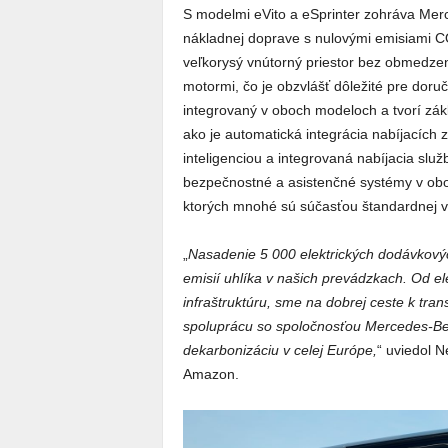
S modelmi eVito a eSprinter zohráva Mer
nákladnej doprave s nulovými emisiami CO
veľkorysý vnútorný priestor bez obmedzen
motormi, čo je obzvlášť dôležité pre dor
integrovaný v oboch modeloch a tvorí zákl
ako je automatická integrácia nabíjacích 
inteligenciou a integrovaná nabíjacia s
bezpečnostné a asistenčné systémy v ob
ktorých mnohé sú súčasťou štandardnej vý
„
Nasadenie 5 000 elektrických dodávkovýc
emisií uhlíka v našich prevádzkach. Od el
infraštruktúru, sme na dobrej ceste k tran
spoluprácu so spoločnosťou Mercedes-Benz,
dekarbonizáciu v celej Európe,
“ uviedol N
Amazon.