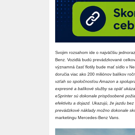
Svojim rozsahom ide o najväčšiu jednoraz
Benz. Vozidlá budú prevádzkované celkovo
významná časť flotily bude mať sídlo v N
doručia viac ako 200 miliónov balíkov ročn
vzťah so spoločnosťou Amazon a spoluprac
expresné a balíkové služby sa opäť ukázal
eSprinter sú dokonale prispôsobené poži
efektivitu a dojazd. Ukazujú, že jazdu bez
prevádzkové náklady možno dokonale sk
marketingu Mercedes-Benz Vans.