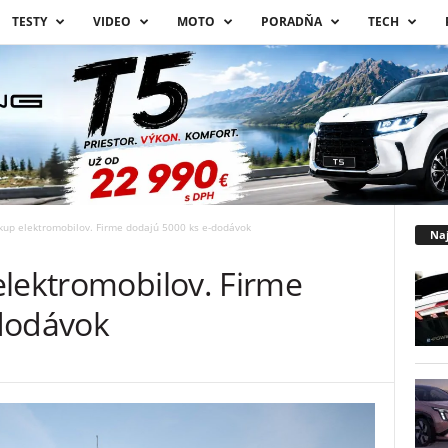
TESTY
VIDEO
MOTO
PORADŇA
TECH
kup elektromobilov. Firme dodajú 5000 ks e-dodávok
Naj
elektromobilov. Firme
dodávok