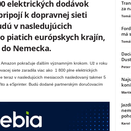
00 elektrických dodávok
Tran
za n
pripojí k dopravnej sieti
Tomáš
dú v nasledujúcich
Ford
má s
 piatich európskych krajín,
Tomáš
00 do Nemecka.
Daci
Dust
a Amazon pokračuje ďalším významným krokom. Už v roku
Peter 
vacej siete zaradila viac ako
1 800 plne elektrických
de teraz v nasledujúcich mesiacoch nasledovaný takmer 5
Najs
eVito a eSprinter. Budú dodané partnerským doručovacím
koní
Marti
Jazd
nemu
poh
Karol