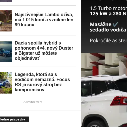
- Advertisement -
ledné príspevky