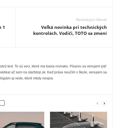
Nasledujúci článok
n 1
Veľká novinka pri technických
kontrolách. Vodiči, TOTO sa zmení
obrý text. To sú veci, ktoré ma bavia rovnako. Písaniu sa venujem päť
eklikal až sem na startstop.sk. Keď práve neučím v škole, venujem sa
ológiám aj vede, ktoré nikdy nespia.
A