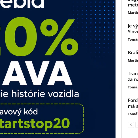
mete
Marti
Je v
Slov
Tomáš
Bral
Marti
Tran
za n
Tomáš
Ford
má s
Tomáš