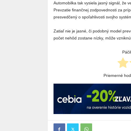
Automobilka tak vysiela jasný signál, že ver
Prevzatie finančnej zodpovednosti za prípa
presvedčený o spoľahlivosti svojho systé
Zatiaľ nie je jasné, či podobný model pre
počet nehôd zostane nízky, môže vzniknúť
Páči
Priemerné ho