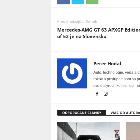
Predchádzajúci článok
Mercedes-AMG GT 63 APXGP Editio
of 52 je na Slovensku
Peter Hodal
Auto, technológie, veda a d
rokov a postupne som sa pr
svetu štyroch kolies, techn
ODPORÚČANÉ ČLÁNKY
VIAC OD AUTOR