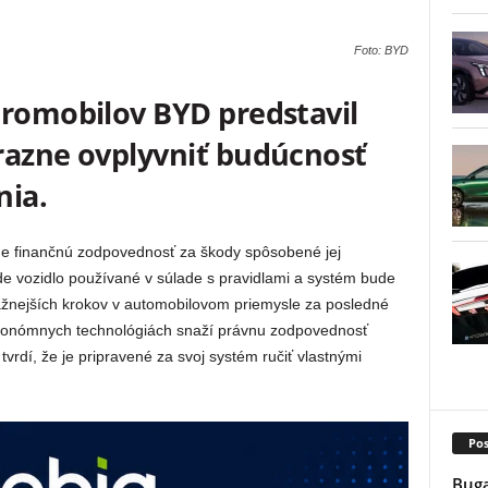
Foto: BYD
tromobilov BYD predstavil
razne ovplyvniť budúcnosť
ia.
e finančnú zodpovednosť za škody spôsobené jej
 vozidlo používané v súlade s pravidlami a systém bude
ážnejších krokov v automobilovom priemysle za posledné
autonómnych technológiách snaží právnu zodpovednosť
vrdí, že je pripravené za svoj systém ručiť vlastnými
Pos
Buga