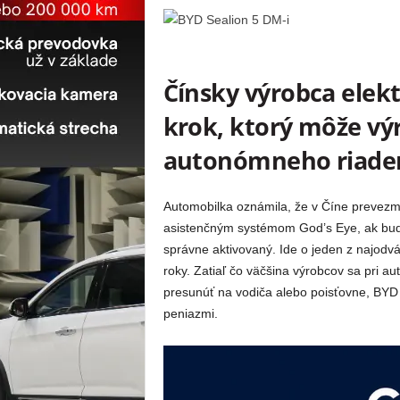
Čínsky výrobca elek
krok, ktorý môže vý
autonómneho riaden
Automobilka oznámila, že v Číne prevezm
asistenčným systémom God’s Eye, ak bude
správne aktivovaný. Ide o jeden z najodv
roky. Zatiaľ čo väčšina výrobcov sa pri 
presunúť na vodiča alebo poisťovne, BYD t
peniazmi.