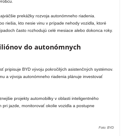
ýrobcu.
najväčšie prekážky rozvoja autonómneho riadenia.
riešia, kto nesie vinu v prípade nehody vozidla, ktoré
rípadoch často rozhodujú celé mesiace alebo dokonca roky.
iliónov do autonómnych
ť pripisuje BYD vývoju pokročilých asistenčných systémov.
mu a vývoja autonómneho riadenia plánuje investovať
ejšie projekty automobilky v oblasti inteligentného
ri jazde, monitorovať okolie vozidla a postupne
Foto: BYD