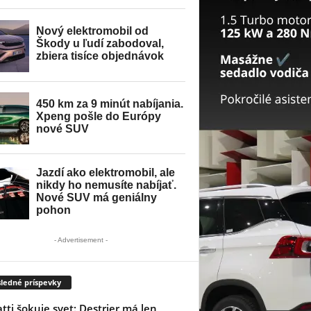
- Advertisement -
ledné príspevky
tti šokuje svet: Destrier má len