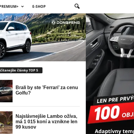
PREMIUM+
E-SHOP
čítanejšie články TOP 5