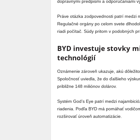
dopravnými predpismi a odporúčaniami v
Práve otázka zodpovednosti patrí medzi 
Regulačné orgány po celom svete dlhodobo 
riadi počítač. Súdy pritom v podobných p
BYD investuje stovky m
technológií
Oznámenie zároveň ukazuje, akú dôležitos
Spoločnosť uviedla, že do ďalšieho výsku
približne 148 miliónov dolárov.
Systém God’s Eye patrí medzi najambiciózn
riadenia. Podľa BYD má pomáhať vodičom p
rozširovať úroveň automatizácie.