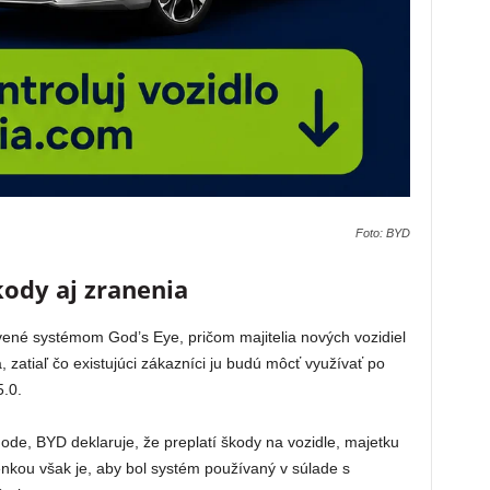
Foto: BYD
ody aj zranenia
avené systémom God’s Eye, pričom majitelia nových vozidiel
 zatiaľ čo existujúci zákazníci ju budú môcť využívať po
5.0.
de, BYD deklaruje, že preplatí škody na vozidle, majetku
enkou však je, aby bol systém používaný v súlade s