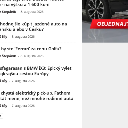
r na výšku a 1 600 koní
n Štepánik
-
8. augusta 2026
ýhodnejšie kúpiť jazdené auto na
ensku alebo v Česku?
 Bíly
-
8. augusta 2026
i by ste ’Ferrari’ za cenu Golfu?
n Štepánik
-
8. augusta 2026
sfagarasan s BMW iX3: Epický výlet
ajkrajšou cestou Európy
 Bíly
-
7. augusta 2026
 chystá elektrický pick-up. Fathom
táť menej než mnohé rodinné autá
 Bíly
-
7. augusta 2026