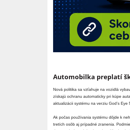
Automobilka preplatí šk
Nová politika sa vzťahuje na vozidlá vyb
získajú ochranu automaticky pri kúpe auta,
aktualizácii systému na verziu God’s Eye 
Ak počas používania systému dôjde k neho
tretích osôb aj prípadné zranenia. Podmi