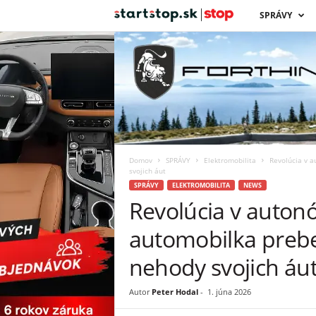
s
SPRÁVY
t
a
r
t
Domov
SPRÁVY
Elektromobilita
Revolúcia v 
s
svojich áut
SPRÁVY
ELEKTROMOBILITA
NEWS
Revolúcia v auton
t
automobilka prebe
o
nehody svojich áu
p
Autor
Peter Hodal
-
1. júna 2026