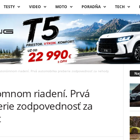
TESTY
VIDEO
MOTO
PORADŇA
TECH
autonómnom riadení. Prvá automobilka preberie zodpovednosť za nehody
Naj
ómnom riadení. Prvá
rie zodpovednosť za
t