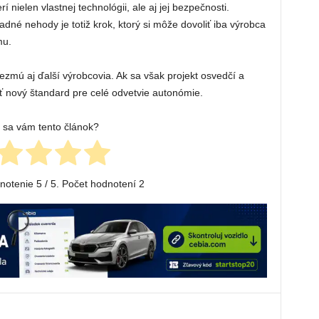
í nielen vlastnej technológii, ale aj jej bezpečnosti.
dné nehody je totiž krok, ktorý si môže dovoliť iba výrobca
mu.
vezmú aj ďalší výrobcovia. Ak sa však projekt osvedčí a
 nový štandard pre celé odvetvie autonómie.
l sa vám tento článok?
dnotenie
5
/ 5. Počet hodnotení
2