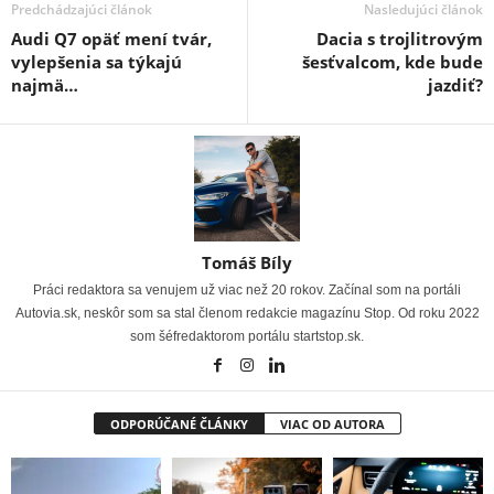
Predchádzajúci článok
Nasledujúci článok
Audi Q7 opäť mení tvár,
Dacia s trojlitrovým
vylepšenia sa týkajú
šesťvalcom, kde bude
najmä…
jazdiť?
Tomáš Bíly
Práci redaktora sa venujem už viac než 20 rokov. Začínal som na portáli
Autovia.sk, neskôr som sa stal členom redakcie magazínu Stop. Od roku 2022
som šéfredaktorom portálu startstop.sk.
ODPORÚČANÉ ČLÁNKY
VIAC OD AUTORA