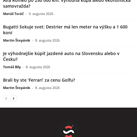
Alfa Romeo po 250 000 km: Výhodná kúpa alebo ekonomická
samovražda?
Matúš Toráč
-
9. augusta 2026
Bugatti šokuje svet: Destrier má len meter na výšku a 1 600
koní
Martin Štepánik
-
8. augusta 2026
Je výhodnejšie kúpiť jazdené auto na Slovensku alebo v
Česku?
Tomáš Bíly
-
8. augusta 2026
Brali by ste ’Ferrari’ za cenu Golfu?
Martin Štepánik
-
8. augusta 2026