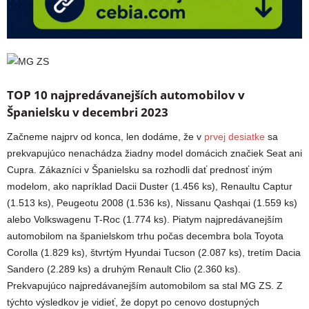
TOP 10 najpredávanejších automobilov v
Španielsku v decembri 2023
Začneme najprv od konca, len dodáme, že v
prvej desiatke
sa
prekvapujúco nenachádza žiadny model domácich značiek Seat ani
Cupra. Zákazníci v Španielsku sa rozhodli dať prednosť iným
modelom, ako napríklad Dacii Duster (1.456 ks), Renaultu Captur
(1.513 ks), Peugeotu 2008 (1.536 ks), Nissanu Qashqai (1.559 ks)
alebo Volkswagenu T-Roc (1.774 ks). Piatym najpredávanejším
automobilom na španielskom trhu počas decembra bola Toyota
Corolla (1.829 ks), štvrtým Hyundai Tucson (2.087 ks), tretím Dacia
Sandero (2.289 ks) a druhým Renault Clio (2.360 ks).
Prekvapujúco najpredávanejším automobilom sa stal MG ZS. Z
týchto výsledkov je vidieť, že dopyt po cenovo dostupných