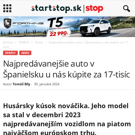
Domov
SPRÁVY
News
Najpredávanejšie auto v Španielsku u nás kúpite za 17-
tisíc
SPRÁVY
NEWS
Najpredávanejšie auto v
Španielsku u nás kúpite za 17-tisíc
Autor
Tomáš Bíly
-
30. januára 2024
Husársky kúsok nováčika. Jeho model
sa stal v decembri 2023
najpredávanejším vozidlom na piatom
najväčšom európskom trhu.