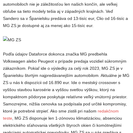
automobiloch nie je záležitosťou len našich končín, ale veľkej
obľube sa tieto modely tešia aj v západných krajinách. Veď
Sandero sa v Španielsku predáva od 13-tisíc eur, Clio od 16-tisíc a
MG ZS je dostupné aj za menej ako 15-tisíc eur.
Podľa údajov Dataforce dokonca značka MG predbehla
Volkswagen alebo Peugeot v prípade predaja vozidiel súkromným
zákazníkom. Pokiaľ ide o výsledky za celý rok 2023, MG ZS je v
Španielsku štvrtým najpredávanejším automobilom. Aktuálne je MG
ZS u nás k dispozícii od 16.890 eur. Ide o mestský crossover s
vyššou stavbou karosérie a vyššou svetlou výškou, ktorý na
kompaktnom pôdoryse poskytuje relatívne veľký vnútorný priestor.
Samozrejme, nižšia cenovka sa podpísala pod určité kompromisy,
ktoré je potrebné strpieť. Ako sme zistili pri našom
redakčnom
teste
, MG ZS disponuje len 1-zónovou klimatizáciou, absenciou
elektrického sťahovania všetkých štyroch okien či komótnejšími
reakciami automatickej prevodovky. MG ZS sa u nás predáva s