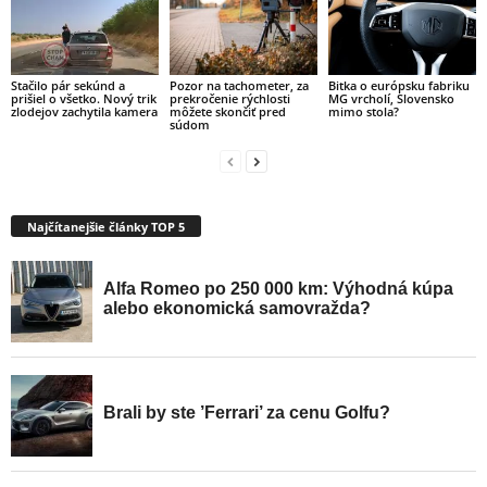
Stačilo pár sekúnd a
Pozor na tachometer, za
Bitka o európsku fabriku
prišiel o všetko. Nový trik
prekročenie rýchlosti
MG vrcholí, Slovensko
zlodejov zachytila kamera
môžete skončiť pred
mimo stola?
súdom
Najčítanejšie články TOP 5