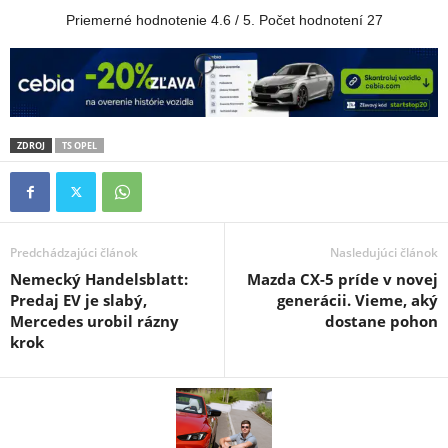
Priemerné hodnotenie
4.6
/ 5. Počet hodnotení
27
ZDROJ
TS OPEL
Predchádzajúci článok
Nasledujúci článok
Nemecký Handelsblatt:
Mazda CX-5 príde v novej
Predaj EV je slabý,
generácii. Vieme, aký
Mercedes urobil rázny
dostane pohon
krok