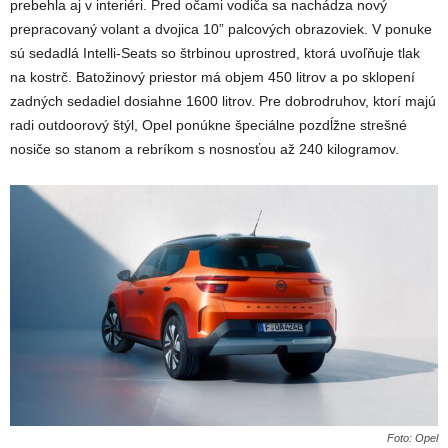
prebehla aj v interiéri. Pred očami vodiča sa nachádza nový
prepracovaný volant a dvojica 10” palcových obrazoviek. V ponuke
sú sedadlá Intelli-Seats so štrbinou uprostred, ktorá uvoľňuje tlak
na kostrč. Batožinový priestor má objem 450 litrov a po sklopení
zadných sedadiel dosiahne 1600 litrov. Pre dobrodruhov, ktorí majú
radi outdoorový štýl, Opel ponúkne špeciálne pozdĺžne strešné
nosiče so stanom a rebríkom s nosnosťou až 240 kilogramov.
Foto: Opel