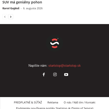
SUV má geniálny pohon
Karol Gajdoš
-
6. augusta 2026
Napíšte nám:
startstop@startstop.sk
PREDPLATNÉ & SÚŤAŽ
Reklama
O nás / Náš tím / Kontakt
Podmienky používania portálu Startstop.sk (Terms of Service)