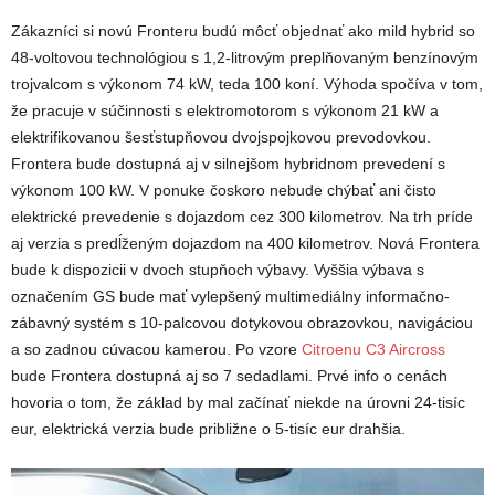
Zákazníci si novú Fronteru budú môcť objednať ako mild hybrid so
48-voltovou technológiou s 1,2-litrovým preplňovaným benzínovým
trojvalcom s výkonom 74 kW, teda 100 koní. Výhoda spočíva v tom,
že pracuje v súčinnosti s elektromotorom s výkonom 21 kW a
elektrifikovanou šesťstupňovou dvojspojkovou prevodovkou.
Frontera bude dostupná aj v silnejšom hybridnom prevedení s
výkonom 100 kW. V ponuke čoskoro nebude chýbať ani čisto
elektrické prevedenie s dojazdom cez 300 kilometrov. Na trh príde
aj verzia s predĺženým dojazdom na 400 kilometrov. Nová Frontera
bude k dispozicii v dvoch stupňoch výbavy. Vyššia výbava s
označením GS bude mať vylepšený multimediálny informačno-
zábavný systém s 10-palcovou dotykovou obrazovkou, navigáciou
a so zadnou cúvacou kamerou. Po vzore
Citroenu C3 Aircross
bude Frontera dostupná aj so 7 sedadlami. Prvé info o cenách
hovoria o tom, že základ by mal začínať niekde na úrovni 24-tisíc
eur, elektrická verzia bude približne o 5-tisíc eur drahšia.