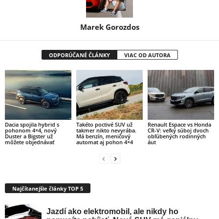
Marek Gorozdos
ODPORÚČANÉ ČLÁNKY
VIAC OD AUTORA
Dacia spojila hybrid s
Takéto poctivé SUV už
Renault Espace vs Honda
pohonom 4×4, nový
takmer nikto nevyrába.
CR-V: veľký súboj dvoch
Duster a Bigster už
Má benzín, meničový
obľúbených rodinných
môžete objednávať
automat aj pohon 4×4
áut
Najčítanejšie články TOP 5