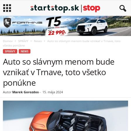
Domov
SPRÁVY
News
Auto so slávnym menom bude vznikať v Trnave, toto
všetko ponúkne
SPRÁVY
NEWS
Auto so slávnym menom bude
vznikať v Trnave, toto všetko
ponúkne
Autor
Marek Gorozdos
-
15. mája 2024