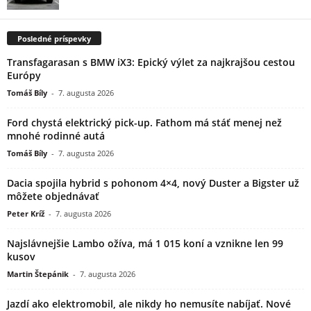
Posledné príspevky
Transfagarasan s BMW iX3: Epický výlet za najkrajšou cestou
Európy
Tomáš Bíly
-
7. augusta 2026
Ford chystá elektrický pick-up. Fathom má stáť menej než
mnohé rodinné autá
Tomáš Bíly
-
7. augusta 2026
Dacia spojila hybrid s pohonom 4×4, nový Duster a Bigster už
môžete objednávať
Peter Kríž
-
7. augusta 2026
Najslávnejšie Lambo ožíva, má 1 015 koní a vznikne len 99
kusov
Martin Štepánik
-
7. augusta 2026
Jazdí ako elektromobil, ale nikdy ho nemusíte nabíjať. Nové