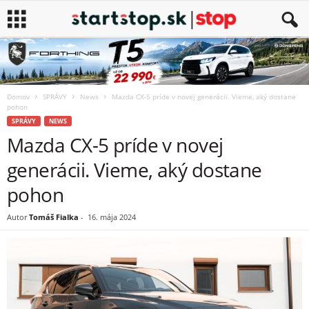
Domov
SPRÁVY
News
Mazda CX-5 príde v novej generácii. Vieme, aký dostane
pohon
SPRÁVY
NEWS
Mazda CX-5 príde v novej
generácii. Vieme, aký dostane
pohon
Autor
Tomáš Fialka
-
16. mája 2024