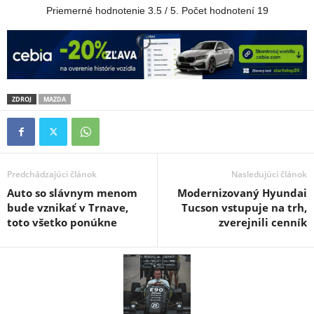
Priemerné hodnotenie
3.5
/ 5. Počet hodnotení
19
ZDROJ
MAZDA
Predchádzajúci článok
Nasledujúci článok
Auto so slávnym menom
Modernizovaný Hyundai
bude vznikať v Trnave,
Tucson vstupuje na trh,
toto všetko ponúkne
zverejnili cenník