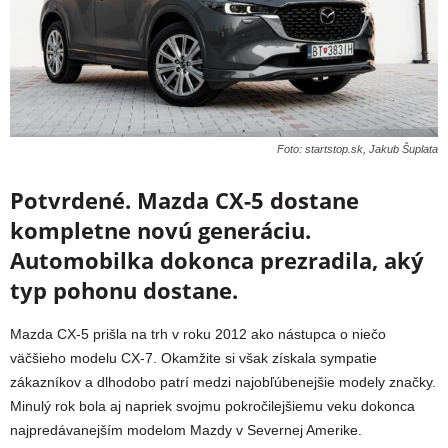
Foto: startstop.sk, Jakub Šuplata
Potvrdené. Mazda CX-5 dostane
kompletne novú generáciu.
Automobilka dokonca prezradila, aký
typ pohonu dostane.
Mazda CX-5 prišla na trh v roku 2012 ako nástupca o niečo
väčšieho modelu CX-7. Okamžite si však získala sympatie
zákazníkov a dlhodobo patrí medzi najobľúbenejšie modely značky.
Minulý rok bola aj napriek svojmu pokročilejšiemu veku dokonca
najpredávanejším modelom Mazdy v Severnej Amerike.