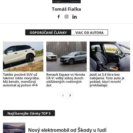
Tomáš Fialka
ODPORÚČANÉ ČLÁNKY
VIAC OD AUTORA
Takéto poctivé SUV už
Renault Espace vs Honda
Jazdí za 3,4 litra bez
takmer nikto nevyrába.
CR-V: veľký súboj dvoch
nabíjania. Toto auto je
Má benzín, meničový
obľúbených rodinných
poklad, ktorí mnohí
automat aj pohon 4×4
áut
prehliadajú
Najčítanejšie články TOP 5