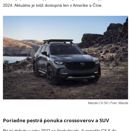
2024. Aktuálne je totiž dostupná len v Amerike a Číne.
Mazda CX-50 | Foto: Mazda
Poriadne pestrá ponuka crossoverov a SUV
Pri jej debute v roku 2022 sa špekulovalo, či nepošle CX-5 do