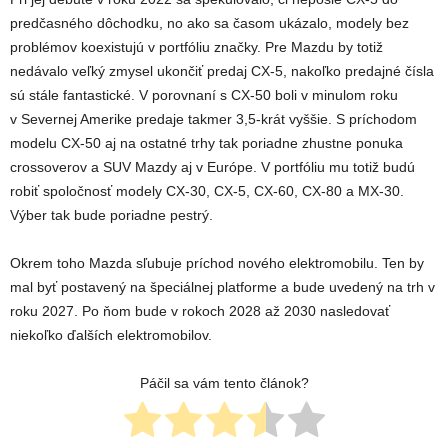
predčasného dôchodku, no ako sa časom ukázalo, modely bez
problémov koexistujú v portfóliu značky. Pre Mazdu by totiž
nedávalo veľký zmysel ukončiť predaj CX-5, nakoľko predajné čísla
sú stále fantastické. V porovnaní s CX-50 boli v minulom roku
v Severnej Amerike predaje takmer 3,5-krát vyššie. S príchodom
modelu CX-50 aj na ostatné trhy tak poriadne zhustne ponuka
crossoverov a SUV Mazdy aj v Európe. V portfóliu mu totiž budú
robiť spoločnosť modely CX-30, CX-5, CX-60, CX-80 a MX-30.
Výber tak bude poriadne pestrý.
Okrem toho Mazda sľubuje príchod nového elektromobilu. Ten by
mal byť postavený na špeciálnej platforme a bude uvedený na trh v
roku 2027. Po ňom bude v rokoch 2028 až 2030 nasledovať
niekoľko ďalších elektromobilov.
Páčil sa vám tento článok?