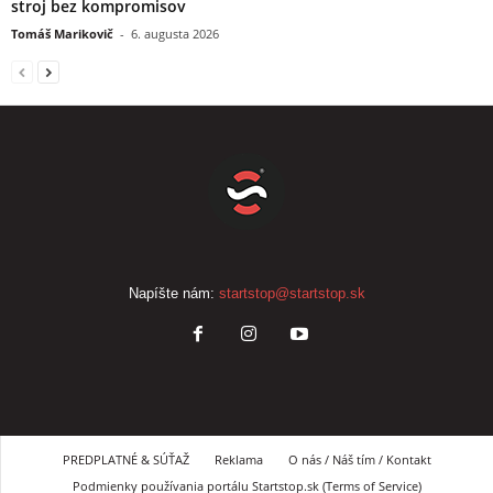
stroj bez kompromisov
Tomáš Marikovič
-
6. augusta 2026
Napíšte nám:
startstop@startstop.sk
PREDPLATNÉ & SÚŤAŽ
Reklama
O nás / Náš tím / Kontakt
Podmienky používania portálu Startstop.sk (Terms of Service)