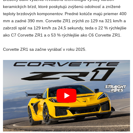
keramických bŕzd, ktoré poskytujú zvýšenú odolnosť a znížené
teploty brzdových komponentov. Predné kotúče majú priemer 400
mm a zadné 390 mm. Corvette ZR1 zrýchli zo 129 na 321 km/h a
zabrzdí späť na 129 km/h za 24,5 sekundy, teda o 22 % rýchlejšie
ako C7 Corvette ZR1 a o 53 % rýchlejšie ako C6 Corvette ZR1.
Corvette ZR1 sa začne vyrábať v roku 2025.