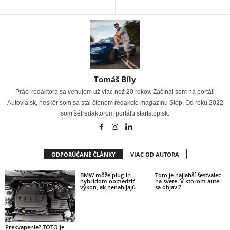
Tomáš Bíly
Práci redaktora sa venujem už viac než 20 rokov. Začínal som na portáli
Autovia.sk, neskôr som sa stal členom redakcie magazínu Stop. Od roku 2022
som šéfredaktorom portálu startstop.sk.
ODPORÚČANÉ ČLÁNKY
VIAC OD AUTORA
BMW môže plug-in
Toto je najľahší šesťvalec
hybridom obmedziť
na svete. V ktorom aute
výkon, ak nenabíjajú
sa objaví?
Prekvapenie? TOTO je