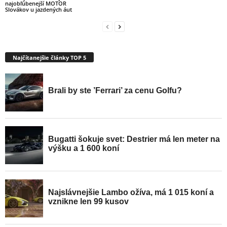
najobľúbenejší MOTOR
Slovákov u jazdených áut
Najčítanejšie články TOP 5