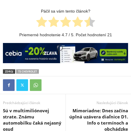
Páčil sa vám tento článok?
Priemerné hodnotenie
4.7
/ 5. Počet hodnotení
21
ZDROJ
TS CHEVROLET
Predchádzajúci článok
Nasledujúci článok
Sú v multimiliónovej
Mimoriadne: Dnes začína
strate. Známu
úplná uzávera diaľnice D1.
automobilku čaká nejasný
Info o termínoch a
osud
obchádzke