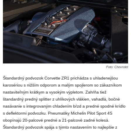
Foto: Chevrolet
Štandardný podvozok Corvette ZR1 prichádza s uhladenejšou
karosériou s nižším odporom a malým spojlerom so zákazníkom
nastaviteľným krátkym a vysokým výpletom. Zahŕňa tiež
štandardný predný splitter z uhlíkových vlákien, vahadlá, bočné
nasávanie s integrovaným chladením bŕzd a predné spodné krídlo
s deflektormi podvozku. Pneumatiky Michelin Pilot Sport 4S
obopínajú 20-palcové predné a 21-palcové zadné kolesá.
Štandardný podvozok spája s týmto nastavením to najlepšie z