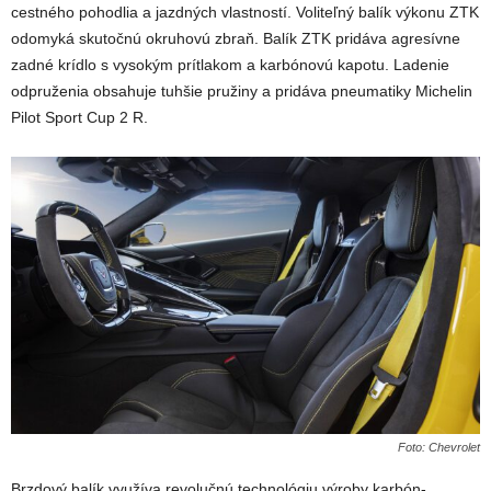
cestného pohodlia a jazdných vlastností. Voliteľný balík výkonu ZTK
odomyká skutočnú okruhovú zbraň. Balík ZTK pridáva agresívne
zadné krídlo s vysokým prítlakom a karbónovú kapotu. Ladenie
odpruženia obsahuje tuhšie pružiny a pridáva pneumatiky Michelin
Pilot Sport Cup 2 R.
Foto: Chevrolet
Brzdový balík využíva revolučnú technológiu výroby karbón-