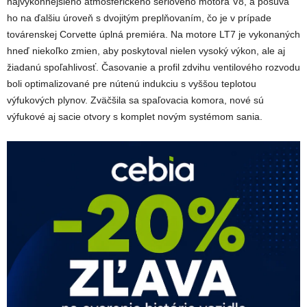
najvýkonnejšieho atmosférického sériového motora V8, a posúva
ho na ďalšiu úroveň s dvojitým preplňovaním, čo je v prípade
továrenskej Corvette úplná premiéra. Na motore LT7 je vykonaných
hneď niekoľko zmien, aby poskytoval nielen vysoký výkon, ale aj
žiadanú spoľahlivosť. Časovanie a profil zdvihu ventilového rozvodu
boli optimalizované pre nútenú indukciu s vyššou teplotou
výfukových plynov. Zväčšila sa spaľovacia komora, nové sú
výfukové aj sacie otvory s komplet novým systémom sania.