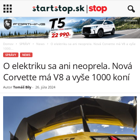
Domov
SPRÁVY
News
O elektriku sa ani neoprela. Nová Corvette má V8 a vyše
1000...
SPRÁVY
NEWS
O elektriku sa ani neoprela. Nová
Corvette má V8 a vyše 1000 koní
Autor
Tomáš Bíly
-
26. júla 2024