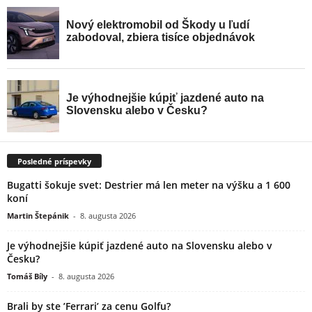
Posledné príspevky
Bugatti šokuje svet: Destrier má len meter na výšku a 1 600
koní
Martin Štepánik
-
8. augusta 2026
Je výhodnejšie kúpiť jazdené auto na Slovensku alebo v
Česku?
Tomáš Bíly
-
8. augusta 2026
Brali by ste ’Ferrari’ za cenu Golfu?