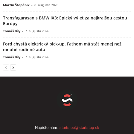
Martin Štepánik
-
8. augusta 2026
Transfagarasan s BMW iX3: Epický výlet za najkrajšou cestou
Európy
Tomáš Bíly
-
7. augusta 2026
Ford chystá elektrický pick-up. Fathom má stáť menej než
mnohé rodinné autá
Tomáš Bíly
-
7. augusta 2026
Napíšte nám:
startstop@startstop.sk