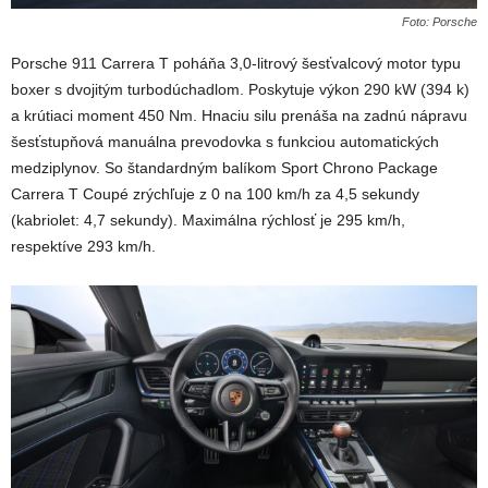
Foto: Porsche
Porsche 911 Carrera T poháňa 3,0-litrový šesťvalcový motor typu
boxer s dvojitým turbodúchadlom. Poskytuje výkon 290 kW (394 k)
a krútiaci moment 450 Nm. Hnaciu silu prenáša na zadnú nápravu
šesťstupňová manuálna prevodovka s funkciou automatických
medziplynov. So štandardným balíkom Sport Chrono Package
Carrera T Coupé zrýchľuje z 0 na 100 km/h za 4,5 sekundy
(kabriolet: 4,7 sekundy). Maximálna rýchlosť je 295 km/h,
respektíve 293 km/h.