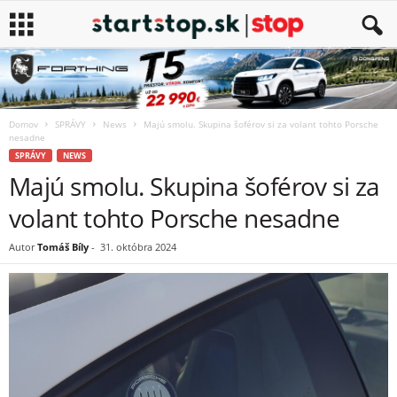
Domov
SPRÁVY
News
Majú smolu. Skupina šoférov si za volant tohto Porsche
nesadne
SPRÁVY
NEWS
Majú smolu. Skupina šoférov si za
volant tohto Porsche nesadne
Autor
Tomáš Bíly
-
31. októbra 2024