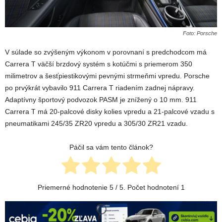
Foto: Porsche
V súlade so zvýšeným výkonom v porovnaní s predchodcom má
Carrera T väčší brzdový systém s kotúčmi s priemerom 350
milimetrov a šesťpiestikovými pevnými strmeňmi vpredu. Porsche
po prvýkrát vybavilo 911 Carrera T riadením zadnej nápravy.
Adaptívny športový podvozok PASM je znížený o 10 mm. 911
Carrera T má 20-palcové disky kolies vpredu a 21-palcové vzadu s
pneumatikami 245/35 ZR20 vpredu a 305/30 ZR21 vzadu.
Páčil sa vám tento článok?
Priemerné hodnotenie
5
/ 5. Počet hodnotení
1