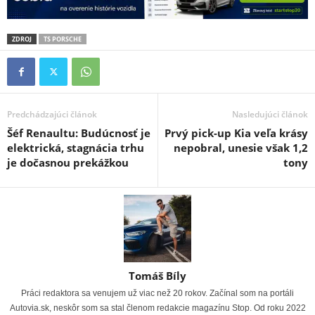
ZDROJ
TS PORSCHE
Predchádzajúci článok
Nasledujúci článok
Šéf Renaultu: Budúcnosť je
Prvý pick-up Kia veľa krásy
elektrická, stagnácia trhu
nepobral, unesie však 1,2
je dočasnou prekážkou
tony
Tomáš Bíly
Práci redaktora sa venujem už viac než 20 rokov. Začínal som na portáli
Autovia.sk, neskôr som sa stal členom redakcie magazínu Stop. Od roku 2022