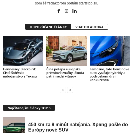
som šéfredaktorom portálu startstop.sk.
ODPORÚČANÉ ČLÁNKY
VIAC OD AUTORA
Hennessey Blackbird:
Čína potápa európske
Famózne, toto benzínové
Čisté šoférske
prémiové značky, Škoda
auto vyučuje hybridy a
náboženstvo z Texasu
patrí medzi víťazov
podvozkom drví
konkurenciu
Najčítanejšie články TOP 5