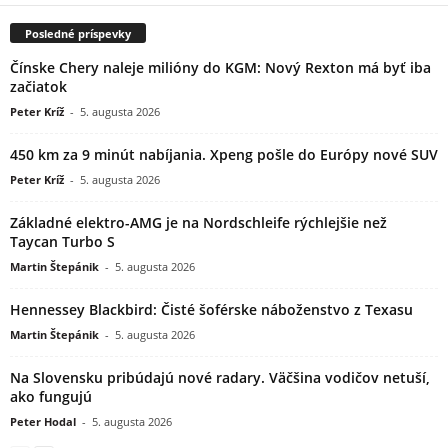
Posledné príspevky
Čínske Chery naleje milióny do KGM: Nový Rexton má byť iba
začiatok
Peter Kríž
-
5. augusta 2026
450 km za 9 minút nabíjania. Xpeng pošle do Európy nové SUV
Peter Kríž
-
5. augusta 2026
Základné elektro-AMG je na Nordschleife rýchlejšie než
Taycan Turbo S
Martin Štepánik
-
5. augusta 2026
Hennessey Blackbird: Čisté šoférske náboženstvo z Texasu
Martin Štepánik
-
5. augusta 2026
Na Slovensku pribúdajú nové radary. Väčšina vodičov netuší,
ako fungujú
Peter Hodal
-
5. augusta 2026