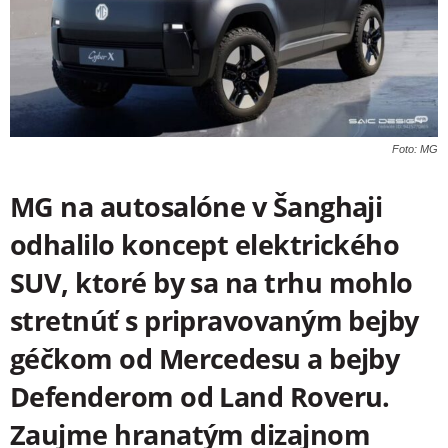
Foto: MG
MG na autosalóne v Šanghaji
odhalilo koncept elektrického
SUV, ktoré by sa na trhu mohlo
stretnúť s pripravovaným bejby
géčkom od Mercedesu a bejby
Defenderom od Land Roveru.
Zaujme hranatým dizajnom