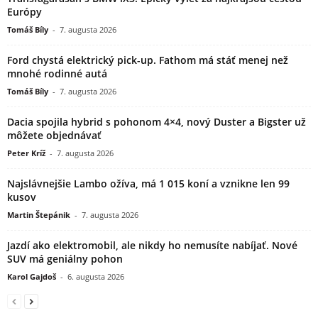
Európy
Tomáš Bíly
-
7. augusta 2026
Ford chystá elektrický pick-up. Fathom má stáť menej než
mnohé rodinné autá
Tomáš Bíly
-
7. augusta 2026
Dacia spojila hybrid s pohonom 4×4, nový Duster a Bigster už
môžete objednávať
Peter Kríž
-
7. augusta 2026
Najslávnejšie Lambo ožíva, má 1 015 koní a vznikne len 99
kusov
Martin Štepánik
-
7. augusta 2026
Jazdí ako elektromobil, ale nikdy ho nemusíte nabíjať. Nové
SUV má geniálny pohon
Karol Gajdoš
-
6. augusta 2026