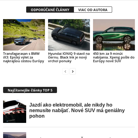
ODPORÚČANÉ ČLÁNKY
VIAC OD AUTORA
Transfagarasan s BMW
450 km za 9 minút
Hyundai IONIQ 9 stavil na
iX3: Epický výlet za
nabíjania. Xpeng pošle do
čiernu. Black Ink je nový
najkrajšou cestou Európy
Európy nové SUV
vrchol ponuky
Najčítanejšie články TOP 5