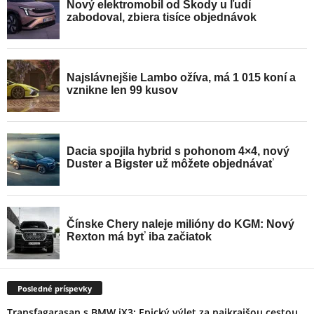
Posledné príspevky
Transfagarasan s BMW iX3: Epický výlet za najkrajšou cestou