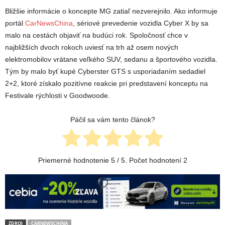
Bližšie informácie o koncepte MG zatiaľ nezverejnilo. Ako informuje
portál
CarNewsChina
, sériové prevedenie vozidla Cyber X by sa
malo na cestách objaviť na budúci rok. Spoločnosť chce v
najbližších dvoch rokoch uviesť na trh až osem nových
elektromobilov vrátane veľkého SUV, sedanu a športového vozidla.
Tým by malo byť kupé Cyberster GTS s usporiadaním sedadiel
2+2, ktoré získalo pozitívne reakcie pri predstavení konceptu na
Festivale rýchlosti v Goodwoode.
Páčil sa vám tento článok?
Priemerné hodnotenie
5
/ 5. Počet hodnotení
2
ZDROJ
CARNEWSCHINA