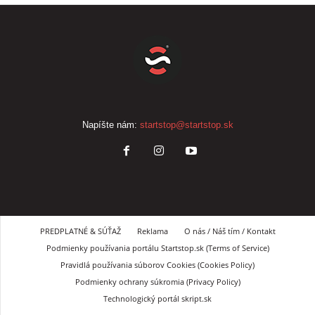
Napíšte nám:
startstop@startstop.sk
PREDPLATNÉ & SÚŤAŽ
Reklama
O nás / Náš tím / Kontakt
Podmienky používania portálu Startstop.sk (Terms of Service)
Pravidlá používania súborov Cookies (Cookies Policy)
Podmienky ochrany súkromia (Privacy Policy)
Technologický portál skript.sk