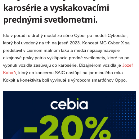
karosérie a vyskakovacími
prednými svetlometmi.
Ide v poradí o druhý model zo série Cyber po modeli Cyberster,
ktorý bol uvedený na trh na jeseň 2023. Koncept MG Cyber X sa
predstavil v čiernom matnom laku a medzi najzaujímavejšie
dizajnové prvky patria vyklápacie predné svetlomety, ktoré sa po
vypnutí vozidla zasúvajú do karosérie. Dizajnérom vozidla je
Jozef
Kabaň
, ktorý do koncernu SAIC nastúpil na jar minulého roka.
Kokpit a konektivita boli vyvinuté s výrobcom smartfónov Oppo.