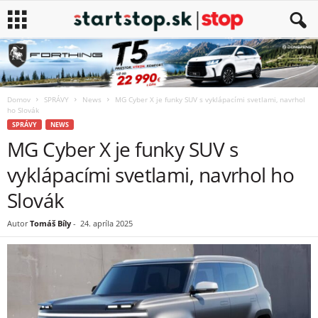
Domov
SPRÁVY
News
MG Cyber X je funky SUV s vyklápacími svetlami, navrhol
ho Slovák
SPRÁVY
NEWS
MG Cyber X je funky SUV s
vyklápacími svetlami, navrhol ho
Slovák
Autor
Tomáš Bíly
-
24. apríla 2025