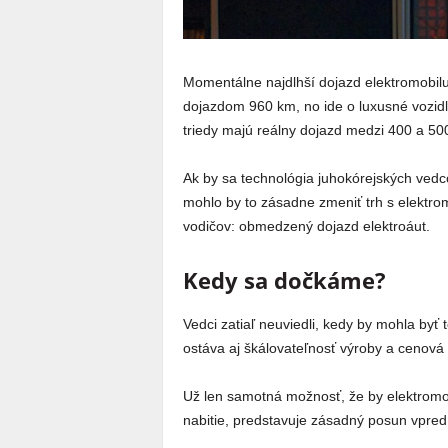
Momentálne najdlhší dojazd elektromobil
dojazdom 960 km, no ide o luxusné vozidlo
triedy majú reálny dojazd medzi 400 a 50
Ak by sa technológia juhokórejských vedc
mohlo by to zásadne zmeniť trh s elektro
vodičov: obmedzený dojazd elektroáut.
Kedy sa dočkáme?
Vedci zatiaľ neuviedli, kedy by mohla byť
ostáva aj škálovateľnosť výroby a cenová
Už len samotná možnosť, že by elektromo
nabitie, predstavuje zásadný posun vpred v