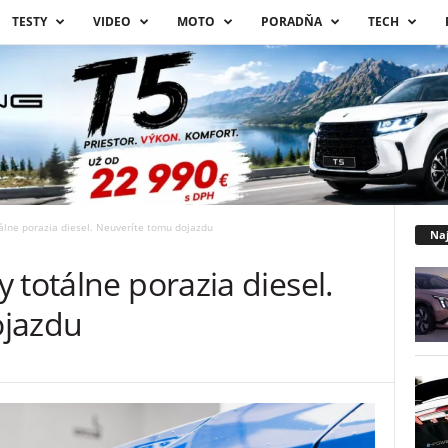
TESTY
VIDEO
MOTO
PORADŇA
TECH
álne porazia diesel. Neuveríte tomu dojazdu
Naj
 totálne porazia diesel.
ojazdu