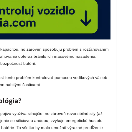
 kapacitou, no zároveň spôsobujú problém s rozťahovaním
zťahovanie doteraz bránilo ich masovému nasadeniu,
 bezpečnosť batérií.
sť tento problém kontrolovať pomocou vodíkových väzieb
e nabitými časticami.
ológia?
ivo využíva silnejšie, no zároveň reverzibilné sily (až
enie so silíciovou anódou, zvyšuje energetickú hustotu
ci batérie. To všetko by malo umožniť výrazné predĺženie