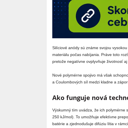
Silíciové anódy sú známe svojou vysokou
materiálu počas nabíjania. Práve toto ro
pretože negatívne ovplyvňuje životnosť aj
Nové polymérne spojivo má však schopno
a Coulombových síl medzi kladne a záporn
Ako funguje nová techn
Výskumný tím uvádza, že ich polymérne spoj
250 kJ/mol). To umožňuje efektívne prepoj
batérie a zjednodušuje difúziu lítia v rám