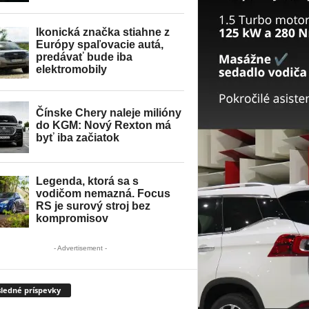
- Advertisement -
ledné príspevky