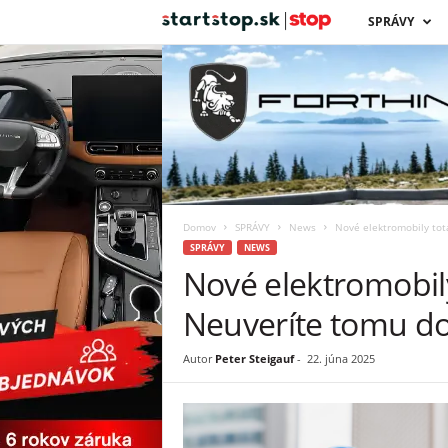
s
SPRÁVY
t
a
r
t
Domov
SPRÁVY
News
Nové elektromobily tot
s
SPRÁVY
NEWS
Nové elektromobily
t
Neuveríte tomu d
o
Autor
Peter Steigauf
-
22. júna 2025
p