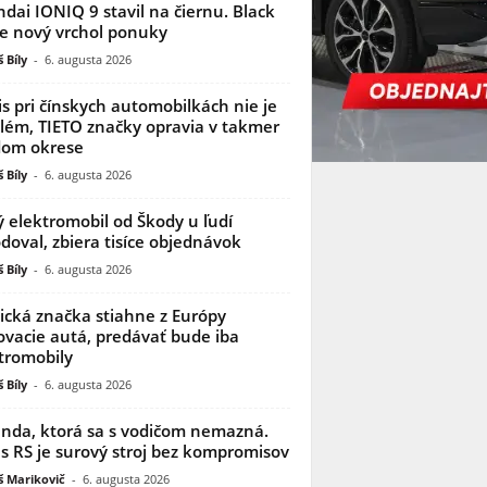
dai IONIQ 9 stavil na čiernu. Black
je nový vrchol ponuky
 Bíly
-
6. augusta 2026
is pri čínskych automobilkách nie je
lém, TIETO značky opravia v takmer
dom okrese
 Bíly
-
6. augusta 2026
 elektromobil od Škody u ľudí
doval, zbiera tisíce objednávok
 Bíly
-
6. augusta 2026
ická značka stiahne z Európy
ovacie autá, predávať bude iba
tromobily
 Bíly
-
6. augusta 2026
nda, ktorá sa s vodičom nemazná.
s RS je surový stroj bez kompromisov
 Marikovič
-
6. augusta 2026