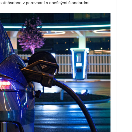
desaťnásobne v porovnaní s dnešnými štandardmi.