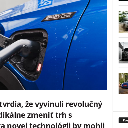
tvrdia, že vyvinuli revolučný
dikálne zmeniť trh s
Pos
a novej technológii by mohli