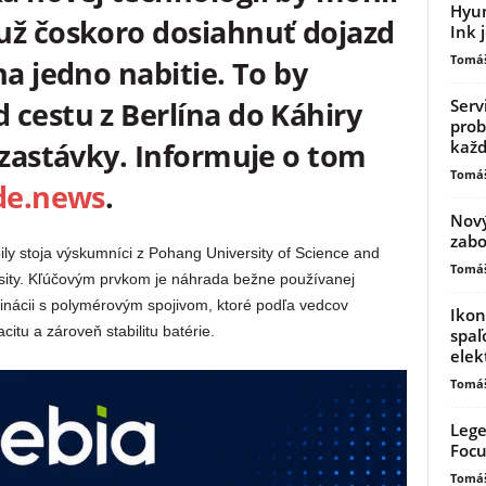
Hyun
už čoskoro dosiahnuť dojazd
Ink 
Tomáš
na jedno nabitie. To by
Serv
 cestu z Berlína do Káhiry
prob
kaž
 zastávky. Informuje o tom
Tomáš
de.news
.
Nový
zabo
y stoja výskumníci z Pohang University of Science and
Tomáš
ty. Kľúčovým prvkom je náhrada bežne používanej
binácii s polymérovým spojivom, ktoré podľa vedcov
Ikon
tu a zároveň stabilitu batérie.
spaľ
elek
Tomáš
Lege
Focu
Tomáš