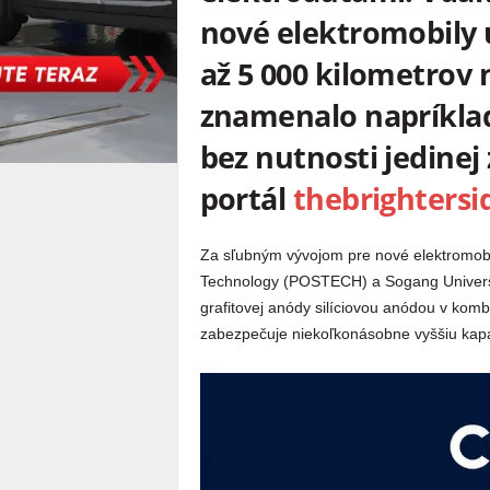
nové elektromobily 
až 5 000 kilometrov 
znamenalo napríklad
bez nutnosti jedinej
portál
thebrightersi
Za sľubným vývojom pre nové elektromobil
Technology (POSTECH) a Sogang Universi
grafitovej anódy silíciovou anódou v kom
zabezpečuje niekoľkonásobne vyššiu kapaci