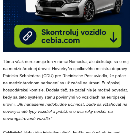
Téma však nerezonuje len v rámci Nemecka, ale diskutuje sa o nej
na medzinárodnej úrovni.
Hovorkyňa spolkového ministra dopravy
Patricka Schniedera (CDU) pre Rheinische Post uviedla, že práce
na medzinárodnom nariadení sa už začali na úrovni Európskej
hospodárskej komisie. Dodala tiež, že
zatiaľ nie je možné povedať,
kedy sa tieto systémy stanú
povinnými vo vozidlách na európskej
úrovni. „
Ak nariadenie nadobudne účinnosť, bude sa vzťahovať na
novovyvinuté typy vozidiel a približne o dva roky neskôr na
novoregistrované vozidlá.
“
Cyklistické kluby túto iniciatívu vítajú, keďže nový návrh by mal