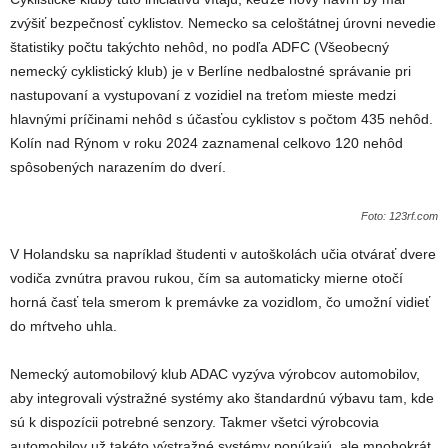
zvýšiť bezpečnosť cyklistov. Nemecko sa celoštátnej úrovni nevedie
štatistiky počtu takýchto nehôd, no podľa
ADFC (Všeobecný
nemecký cyklistický klub) je v
Berlíne
nedbalostné správanie pri
nastupovaní a vystupovaní z vozidiel na treťom mieste medzi
hlavnými príčinami nehôd s účasťou cyklistov s počtom 435 nehôd.
Kolín
nad Rýnom v roku 2024 zaznamenal celkovo 120 nehôd
spôsobených narazením do dverí.
Foto: 123rf.com
V Holandsku sa napríklad študenti v autoškolách učia otvárať dvere
vodiča zvnútra pravou rukou, čím
sa automaticky mierne otočí
horná časť tela smerom k premávke za vozidlom, čo umožní vidieť
do mŕtveho uhla.
Nemecký automobilový klub ADAC vyzýva výrobcov automobilov,
aby integrovali
výstražné systémy ako štandardnú výbavu tam, kde
sú k dispozícii potrebné senzory. Takmer všetci výrobcovia
automobilov už takéto výstražné systémy ponúkajú, ale mnohokrát