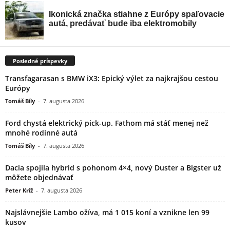
Posledné príspevky
Transfagarasan s BMW iX3: Epický výlet za najkrajšou cestou
Európy
Tomáš Bíly
-
7. augusta 2026
Ford chystá elektrický pick-up. Fathom má stáť menej než
mnohé rodinné autá
Tomáš Bíly
-
7. augusta 2026
Dacia spojila hybrid s pohonom 4×4, nový Duster a Bigster už
môžete objednávať
Peter Kríž
-
7. augusta 2026
Najslávnejšie Lambo ožíva, má 1 015 koní a vznikne len 99
kusov