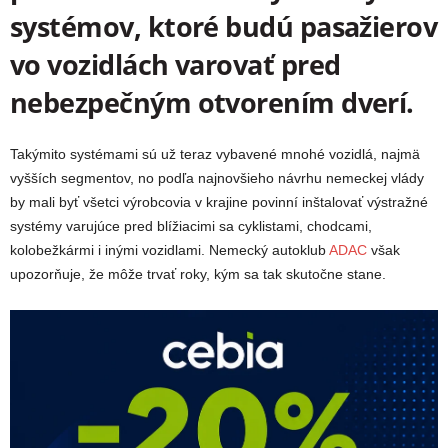
systémov, ktoré budú pasažierov
vo vozidlách varovať pred
nebezpečným otvorením dverí.
Takýmito systémami sú už teraz vybavené mnohé vozidlá, najmä
vyšších segmentov, no podľa najnovšieho návrhu nemeckej vlády
by mali byť všetci výrobcovia v krajine
povinní inštalovať výstražné
systémy varujúce pred blížiacimi sa cyklistami, chodcami,
kolobežkármi i inými vozidlami. Nemecký autoklub
ADAC
však
upozorňuje, že môže trvať roky, kým sa tak skutočne stane.