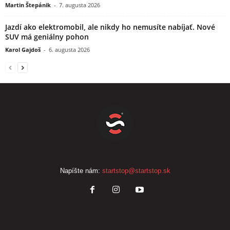
Martin Štepánik
-
7. augusta 2026
Jazdí ako elektromobil, ale nikdy ho nemusíte nabíjať. Nové
SUV má geniálny pohon
Karol Gajdoš
-
6. augusta 2026
Napíšte nám:
startstop@startstop.sk