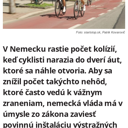
Foto: startstop.sk, Patrik Kovarovič
V Nemecku rastie počet kolízií,
keď cyklisti narazia do dverí áut,
ktoré sa náhle otvoria. Aby sa
znížil počet takýchto nehôd,
ktoré často vedú k vážnym
zraneniam, nemecká vláda má v
úmysle zo zákona zaviesť
povinnú inštaláciu výstražných