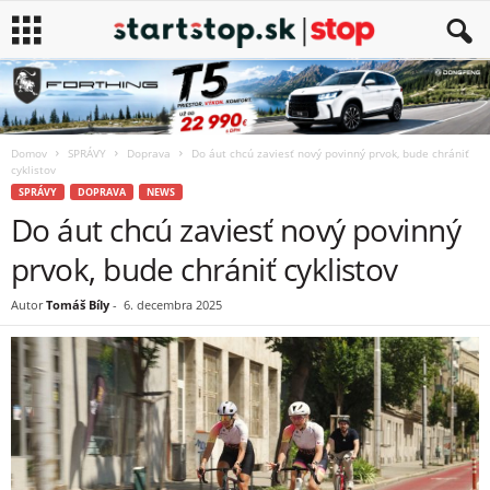
Domov
SPRÁVY
Doprava
Do áut chcú zaviesť nový povinný prvok, bude chrániť
cyklistov
SPRÁVY
DOPRAVA
NEWS
Do áut chcú zaviesť nový povinný
prvok, bude chrániť cyklistov
Autor
Tomáš Bíly
-
6. decembra 2025