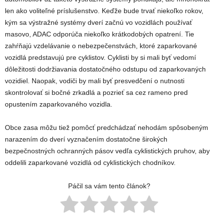
len ako voliteľné príslušenstvo.
Keďže bude trvať niekoľko rokov,
kým sa výstražné systémy dverí začnú vo vozidlách používať
masovo, ADAC odporúča niekoľko
krátkodobých opatrení
. Tie
zahŕňajú
vzdelávanie o nebezpečenstvách
, ktoré zaparkované
vozidlá predstavujú pre cyklistov.
Cyklisti
by si mali byť vedomí
dôležitosti dodržiavania dostatočného odstupu od zaparkovaných
vozidiel. Naopak,
vodiči
by mali byť presvedčení o nutnosti
skontrolovať si bočné zrkadlá a pozrieť sa cez rameno pred
opustením zaparkovaného vozidla.
Obce zasa môžu tiež
pomôcť predchádzať nehodám spôsobeným
narazením do dverí vyznačením
dostatočne širokých
bezpečnostných ochranných pásov
vedľa cyklistických pruhov, aby
oddelili zaparkované vozidlá od cyklistických chodníkov.
Páčil sa vám tento článok?