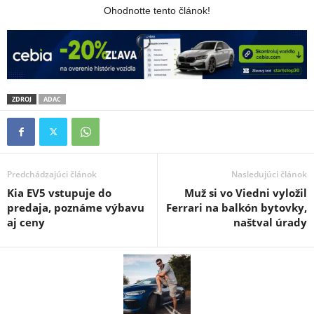
Ohodnotte tento článok!
ZDROJ
ADAC
Predchádzajúci článok
Nasledujúci článok
Kia EV5 vstupuje do
Muž si vo Viedni vyložil
predaja, poznáme výbavu
Ferrari na balkón bytovky,
aj ceny
naštval úrady