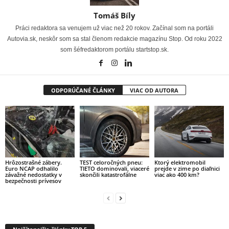
Tomáš Bíly
Práci redaktora sa venujem už viac než 20 rokov. Začínal som na portáli
Autovia.sk, neskôr som sa stal členom redakcie magazínu Stop. Od roku 2022
som šéfredaktorom portálu startstop.sk.
ODPORÚČANÉ ČLÁNKY
VIAC OD AUTORA
Hrôzostrašné zábery.
TEST celoročných pneu:
Ktorý elektromobil
Euro NCAP odhalilo
TIETO dominovali, viaceré
prejde v zime po diaľnici
závažné nedostatky v
skončili katastrofálne
viac ako 400 km?
bezpečnosti prívesov