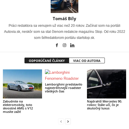
Tomáš Bíly
Práci redaktora sa venujem už viac než 20 rokov. Začínal som na portáli
Autovia.sk, neskôr som sa stal členom redakcie magazínu Stop. Od roku 2022
som šéfredaktorom portálu startstop.sk.
ODPORÚČANÉ ČLÁNKY
VIAC OD AUTORA
Lamborghini predstavilo
najextrémnejší roadster
všetkých čias
Zabudnite na
Najdrahší Mercedes 90.
elektromobily, toto
rokov: Stále učí, čo je
skvostné AMG s V12
skutočný luxus
musíte zažiť