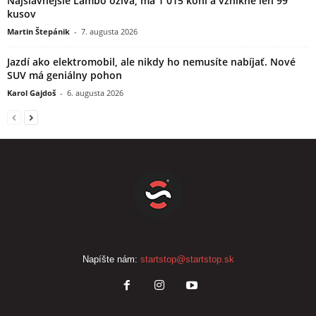
Najslávnejšie Lambo ožíva, má 1 015 koní a vznikne len 99
kusov
Martin Štepánik
-
7. augusta 2026
Jazdí ako elektromobil, ale nikdy ho nemusíte nabíjať. Nové
SUV má geniálny pohon
Karol Gajdoš
-
6. augusta 2026
Napíšte nám:
startstop@startstop.sk