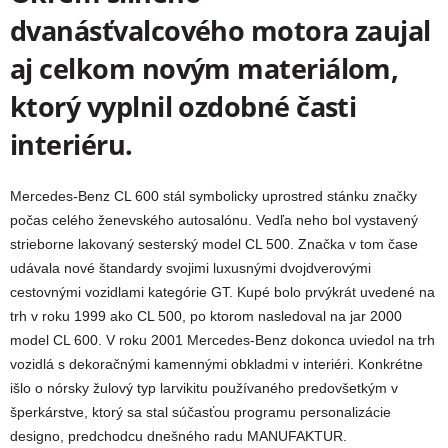
dvanásťvalcového motora zaujal
aj celkom novým materiálom,
ktorý vyplnil ozdobné časti
interiéru.
Mercedes-Benz CL 600 stál symbolicky uprostred stánku značky
počas celého ženevského autosalónu.
Vedľa neho bol vystavený
strieborne lakovaný sesterský model CL 500. Značka v tom čase
udávala nové štandardy svojimi luxusnými dvojdverovými
cestovnými vozidlami kategórie GT. Kupé bolo prvýkrát uvedené na
trh v roku 1999 ako CL 500, po ktorom nasledoval na jar 2000
model CL 600. V roku 2001 Mercedes-Benz dokonca uviedol na trh
vozidlá s dekoračnými kamennými obkladmi v interiéri. Konkrétne
išlo o nórsky žulový typ larvikitu používaného predovšetkým v
šperkárstve, ktorý sa stal súčasťou programu personalizácie
designo, predchodcu dnešného radu MANUFAKTUR.