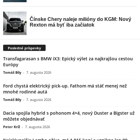
Posledné príspevky
Transfagarasan s BMW iX3: Epický výlet za najkrajšou cestou
Európy
Tomáš Bíly
-
7. augusta 2026
Ford chystá elektrický pick-up. Fathom má stáť menej než
mnohé rodinné autá
Tomáš Bíly
-
7. augusta 2026
Dacia spojila hybrid s pohonom 4×4, nový Duster a Bigster už
môžete objednávať
Peter Kríž
-
7. augusta 2026