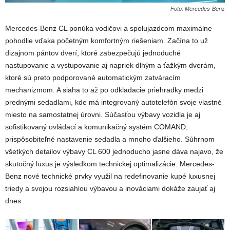
Foto: Mercedes-Benz
Mercedes-Benz CL ponúka vodičovi a spolujazdcom maximálne
pohodlie vďaka početným komfortným riešeniam. Začína to už
dizajnom pántov dverí, ktoré zabezpečujú jednoduché
nastupovanie a vystupovanie aj napriek dlhým a ťažkým dverám,
ktoré sú preto podporované automatickým zatváracím
mechanizmom. A siaha to až po odkladacie priehradky medzi
prednými sedadlami, kde má integrovaný autotelefón svoje vlastné
miesto na samostatnej úrovni. Súčasťou výbavy vozidla je aj
sofistikovaný ovládací a komunikačný systém COMAND,
prispôsobiteľné nastavenie sedadla a mnoho ďalšieho. Súhrnom
všetkých detailov výbavy CL 600 jednoducho jasne dáva najavo, že
skutočný luxus je výsledkom technickej optimalizácie. Mercedes-
Benz nové technické prvky využil na redefinovanie kupé luxusnej
triedy a svojou rozsiahlou výbavou a inováciami dokáže zaujať aj
dnes.