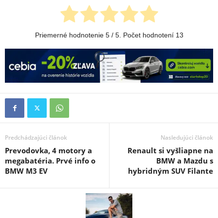
Priemerné hodnotenie
5
/ 5. Počet hodnotení
13
Predchádzajúci článok
Nasledujúci článok
Prevodovka, 4 motory a
Renault si vyšliapne na
megabatéria. Prvé info o
BMW a Mazdu s
BMW M3 EV
hybridným SUV Filante