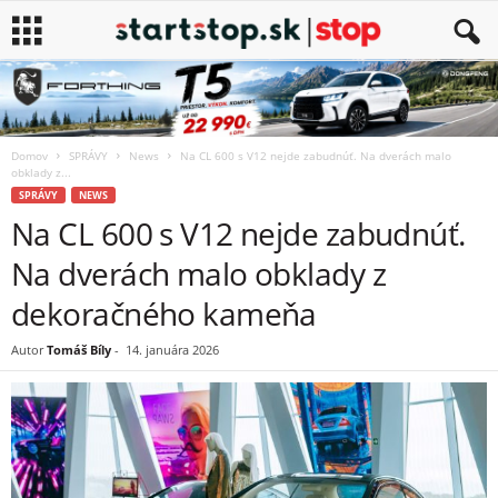
Domov
SPRÁVY
News
Na CL 600 s V12 nejde zabudnúť. Na dverách malo
obklady z...
SPRÁVY
NEWS
Na CL 600 s V12 nejde zabudnúť.
Na dverách malo obklady z
dekoračného kameňa
Autor
Tomáš Bíly
-
14. januára 2026