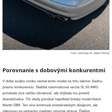
Foto: startstop.sk, Adam Recký
Porovnanie s dobovými konkurentmi
V dobe svojho vzniku nemal tento model na trhu takmer žiadnu
priamu konkurenciu. Slabšia osemvalcová verzia SL 55 AMG
ponúkala síce väčšiu obratnosť, ale chýbala mu prestíž
dvanásťvalca. Trh vtedy ponúkal napríklad britský model Aston
Martin DB9. Ten síce kontroval aristokratickým dizajnom, ale
výkonovo na nemecký roadster výrazne strácal. Ďalším