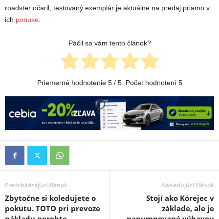
roadster očaril, testovaný exemplár je aktuálne na predaj priamo v
ich
ponuke
.
Páčil sa vám tento článok?
Priemerné hodnotenie
5
/ 5. Počet hodnotení
5
Predchádzajúci článok
Nasledujúci článok
Zbytočne si koledujete o
Stojí ako Kórejec v
pokutu. TOTO pri prevoze
základe, ale je
nákladu nerobte
napumpované výbavou