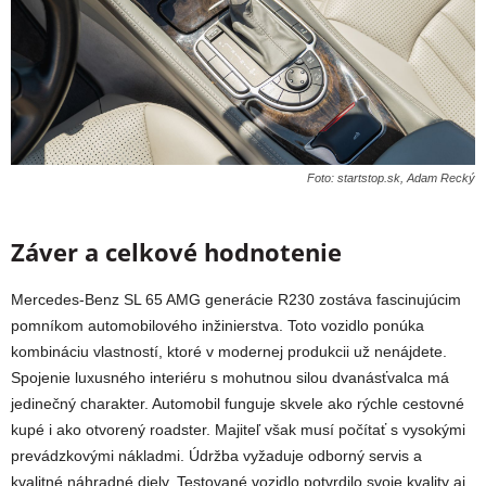
Foto: startstop.sk, Adam Recký
Záver a celkové hodnotenie
Mercedes-Benz SL 65 AMG generácie R230 zostáva fascinujúcim
pomníkom automobilového inžinierstva. Toto vozidlo ponúka
kombináciu vlastností, ktoré v modernej produkcii už nenájdete.
Spojenie luxusného interiéru s mohutnou silou dvanásťvalca má
jedinečný charakter. Automobil funguje skvele ako rýchle cestovné
kupé i ako otvorený roadster. Majiteľ však musí počítať s vysokými
prevádzkovými nákladmi. Údržba vyžaduje odborný servis a
kvalitné náhradné diely. Testované vozidlo potvrdilo svoje kvality aj