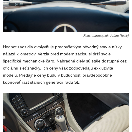
Foto: startstop.sk, Adam Recký
Hodnotu vozidla ovplyvňuje predovšetkým pôvodný stav a nízky
nájazd kilometrov. Verzia pred modernizáciou si drží svoje
špecifické mechanické čaro. Náhradné diely sú stále dostupné cez
oficiálnu sieť značky. Ich ceny však zodpovedajú exkluzivite
modelu. Predajné ceny budú v budúcnosti pravdepodobne
kopírovať rast starších generácií radu SL.