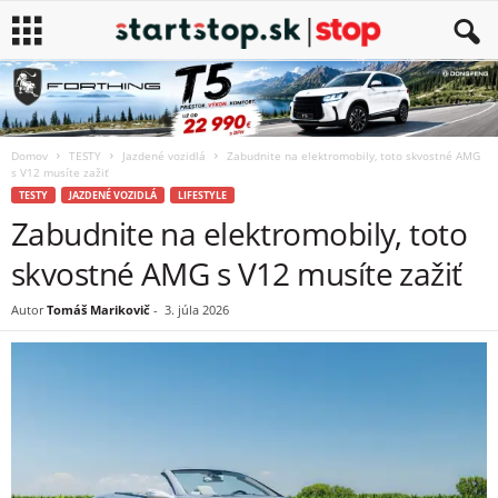
Domov
TESTY
Jazdené vozidlá
Zabudnite na elektromobily, toto skvostné AMG
s V12 musíte zažiť
TESTY
JAZDENÉ VOZIDLÁ
LIFESTYLE
Zabudnite na elektromobily, toto
skvostné AMG s V12 musíte zažiť
Autor
Tomáš Marikovič
-
3. júla 2026