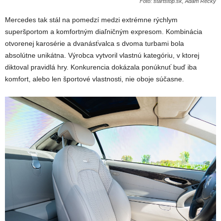
Foto: startstop.sk, Adam Recký
Mercedes tak stál na pomedzí medzi extrémne rýchlym
superšportom a komfortným diaľničným expresom. Kombinácia
otvorenej karosérie a dvanásťvalca s dvoma turbami bola
absolútne unikátna. Výrobca vytvoril vlastnú kategóriu, v ktorej
diktoval pravidlá hry. Konkurencia dokázala ponúknuť buď iba
komfort, alebo len športové vlastnosti, nie oboje súčasne.