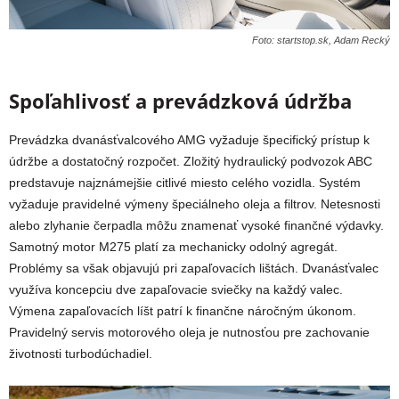
Foto: startstop.sk, Adam Recký
Spoľahlivosť a prevádzková údržba
Prevádzka dvanásťvalcového AMG vyžaduje špecifický prístup k
údržbe a dostatočný rozpočet. Zložitý hydraulický podvozok ABC
predstavuje najznámejšie citlivé miesto celého vozidla. Systém
vyžaduje pravidelné výmeny špeciálneho oleja a filtrov. Netesnosti
alebo zlyhanie čerpadla môžu znamenať vysoké finančné výdavky.
Samotný motor M275 platí za mechanicky odolný agregát.
Problémy sa však objavujú pri zapaľovacích lištách. Dvanásťvalec
využíva koncepciu dve zapaľovacie sviečky na každý valec.
Výmena zapaľovacích líšt patrí k finančne náročným úkonom.
Pravidelný servis motorového oleja je nutnosťou pre zachovanie
životnosti turbodúchadiel.