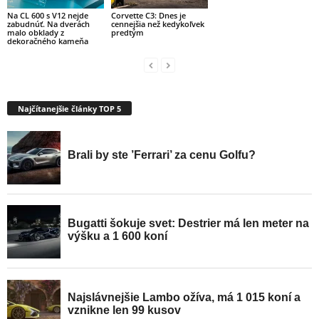
Na CL 600 s V12 nejde
Corvette C3: Dnes je
zabudnúť. Na dverách
cennejšia než kedykoľvek
malo obklady z
predtým
dekoračného kameňa
Najčítanejšie články TOP 5