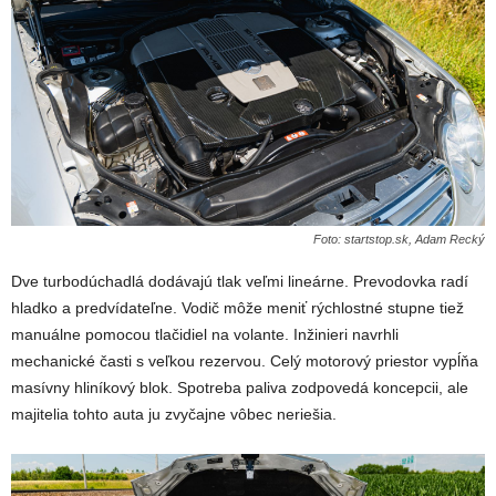
Foto: startstop.sk, Adam Recký
Dve turbodúchadlá dodávajú tlak veľmi lineárne. Prevodovka radí
hladko a predvídateľne. Vodič môže meniť rýchlostné stupne tiež
manuálne pomocou tlačidiel na volante. Inžinieri navrhli
mechanické časti s veľkou rezervou. Celý motorový priestor vypĺňa
masívny hliníkový blok. Spotreba paliva zodpovedá koncepcii, ale
majitelia tohto auta ju zvyčajne vôbec neriešia.