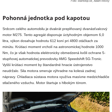
Foto: startstop.sk, Adam Recký
Pohonná jednotka pod kapotou
Srdcom celého automobilu je dvakrát preplňovaný dvanásťvalcový
motor M275. Tento agregát disponuje úctyhodným objemom 6,0
litra, výkon dosahuje hodnotu 612 koní pri 4800 otáčkach za
minútu. Krútiaci moment vrcholí na astronomickej hodnote 1000
Nm, čo je však hodnota elektronicky obmedzená kvôli ochrane 5-
stupňovej automatickej prevodovky AMG Speedshift 5G-Tronic.
Vyšší krútiaci moment by štandardné hnacie ústrojenstvo
neudržalo. Sila motora smeruje výhradne na kolesá zadnej
nápravy. Chladiaca sústava motora využíva masívne medzichladiče
stlačeného vzduchu. Motor štartuje s hlbokým tónom.