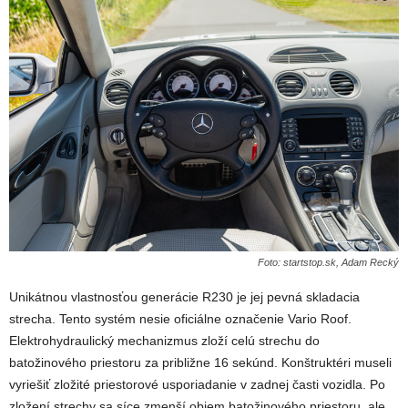
Foto: startstop.sk, Adam Recký
Unikátnou vlastnosťou generácie R230 je jej pevná skladacia
strecha. Tento systém nesie oficiálne označenie Vario Roof.
Elektrohydraulický mechanizmus zloží celú strechu do
batožinového priestoru za približne 16 sekúnd. Konštruktéri museli
vyriešiť zložité priestorové usporiadanie v zadnej časti vozidla. Po
zložení strechy sa síce zmenší objem batožinového priestoru, ale