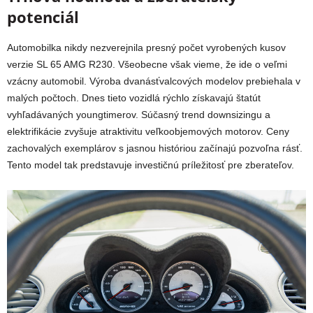
potenciál
Automobilka nikdy nezverejnila presný počet vyrobených kusov
verzie SL 65 AMG R230. Všeobecne však vieme, že ide o veľmi
vzácny automobil. Výroba dvanásťvalcových modelov prebiehala v
malých počtoch. Dnes tieto vozidlá rýchlo získavajú štatút
vyhľadávaných youngtimerov. Súčasný trend downsizingu a
elektrifikácie zvyšuje atraktivitu veľkoobjemových motorov. Ceny
zachovalých exemplárov s jasnou históriou začínajú pozvoľna rásť.
Tento model tak predstavuje investičnú príležitosť pre zberateľov.