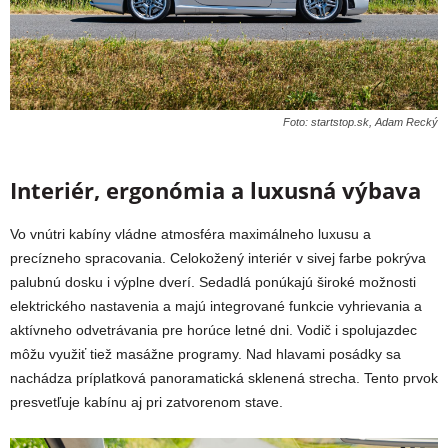
Foto: startstop.sk, Adam Recký
Interiér, ergonómia a luxusná výbava
Vo vnútri kabíny vládne atmosféra maximálneho luxusu a
precízneho spracovania. Celokožený interiér v sivej farbe pokrýva
palubnú dosku i výplne dverí. Sedadlá ponúkajú široké možnosti
elektrického nastavenia a majú integrované funkcie vyhrievania a
aktívneho odvetrávania pre horúce letné dni. Vodič i spolujazdec
môžu využiť tiež masážne programy. Nad hlavami posádky sa
nachádza príplatková panoramatická sklenená strecha. Tento prvok
presvetľuje kabínu aj pri zatvorenom stave.