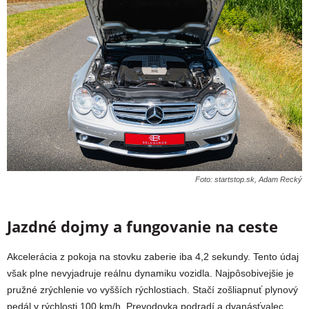
Foto: startstop.sk, Adam Recký
Jazdné dojmy a fungovanie na ceste
Akcelerácia z pokoja na stovku zaberie iba 4,2 sekundy. Tento údaj
však plne nevyjadruje reálnu dynamiku vozidla. Najpôsobivejšie je
pružné zrýchlenie vo vyšších rýchlostiach. Stačí zošliapnuť plynový
pedál v rýchlosti 100 km/h. Prevodovka podradí a dvanásťvalec