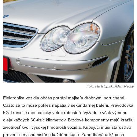
Foto: startstop.sk, Adam Recký
Elektronika vozidla občas potrápi majiteľa drobnými poruchami.
Často za to môže pokles napätia v sekundárnej batérii. Prevodovka
5G-Tronic je mechanicky veľmi robustná. Vyžaduje však výmenu
oleja každých 60-tisíc kilometrov. Brzdové komponenty majú kratšiu
životnosť kvôli vysokej hmotnosti vozidla. Kupujúci musí starostlivo
preveriť servisnú históriu každého kusu. Zanedbaná údržba sa