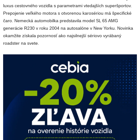
luxus cestovného vozidla s parametrami vtedajších superšportov.
Prepojenie veľkého motora s otvorenou karosériou má špecifické
čaro. Nemecká automobilka predstavila model SL 65 AMG
generácie R230 v roku 2004 na autosalóne v New Yorku. Novinka
okamžite získala pozornosť ako najsilnejší sériovo vyrábaný
roadster na svete.