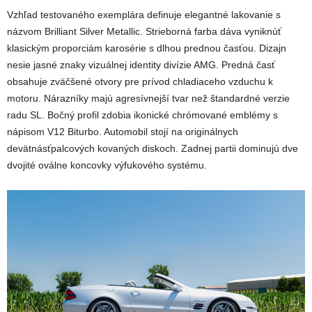
Vzhľad testovaného exemplára definuje elegantné lakovanie s
názvom Brilliant Silver Metallic. Strieborná farba dáva vyniknúť
klasickým proporciám karosérie s dlhou prednou časťou. Dizajn
nesie jasné znaky vizuálnej identity divízie AMG. Predná časť
obsahuje zväčšené otvory pre prívod chladiaceho vzduchu k
motoru. Nárazníky majú agresívnejší tvar než štandardné verzie
radu SL. Bočný profil zdobia ikonické chrómované emblémy s
nápisom V12 Biturbo. Automobil stojí na originálnych
devätnásťpalcových kovaných diskoch. Zadnej partii dominujú dve
dvojité oválne koncovky výfukového systému.