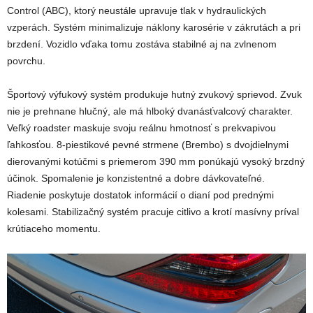
Control (ABC), ktorý neustále upravuje tlak v hydraulických
vzperách. Systém minimalizuje náklony karosérie v zákrutách a pri
brzdení. Vozidlo vďaka tomu zostáva stabilné aj na zvlnenom
povrchu.
Športový výfukový systém produkuje hutný zvukový sprievod. Zvuk
nie je prehnane hlučný, ale má hlboký dvanásťvalcový charakter.
Veľký roadster maskuje svoju reálnu hmotnosť s prekvapivou
ľahkosťou. 8-piestikové pevné strmene (Brembo) s dvojdielnymi
dierovanými kotúčmi s priemerom 390 mm ponúkajú vysoký brzdný
účinok. Spomalenie je konzistentné a dobre dávkovateľné.
Riadenie poskytuje dostatok informácií o dianí pod prednými
kolesami. Stabilizačný systém pracuje citlivo a krotí masívny príval
krútiaceho momentu.