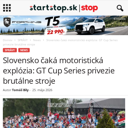
Domov
SPRÁVY
News
Slovensko čaká motoristická explózia: GT Cup Series
privezie brutálne stroje
SPRÁVY
NEWS
Slovensko čaká motoristická
explózia: GT Cup Series privezie
brutálne stroje
Autor
Tomáš Bíly
-
25. mája 2026