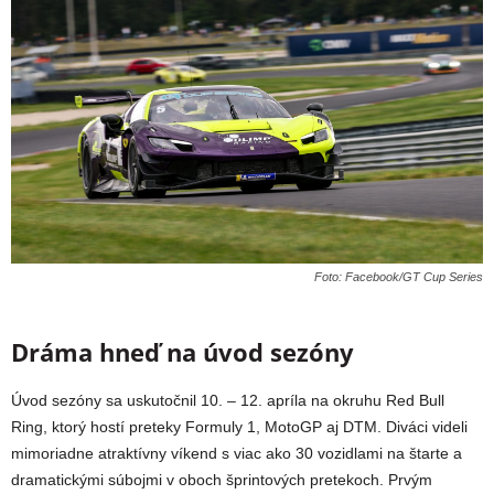
Foto: Facebook/GT Cup Series
Dráma hneď na úvod sezóny
Úvod sezóny sa uskutočnil 10. – 12. apríla na okruhu Red Bull
Ring, ktorý hostí preteky Formuly 1, MotoGP aj DTM. Diváci videli
mimoriadne atraktívny víkend s viac ako 30 vozidlami na štarte a
dramatickými súbojmi v oboch šprintových pretekoch. Prvým