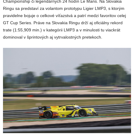
Championship či legendárnych 24 hodín Le Mans. Na Slovakia
Ringu sa predstaví za volantom prototypu Ligier LMP3, s ktorým
pravidelne bojuje o celkové víťazstvá a patrí medzi favoritov celej
GT Cup Series. Práve na Slovakia Ringu drží aj oficiálny rekord
trate (1:55,909 min.) v kategórii LMP3 a v minulosti tu viackrát
dominoval v šprintových aj vytrvalostných pretekoch.