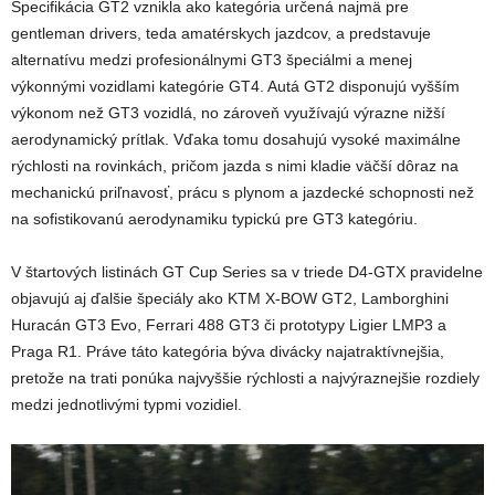
Špecifikácia GT2 vznikla ako kategória určená najmä pre
gentleman drivers, teda amatérskych jazdcov, a predstavuje
alternatívu medzi profesionálnymi GT3 špeciálmi a menej
výkonnými vozidlami kategórie GT4. Autá GT2 disponujú vyšším
výkonom než GT3 vozidlá, no zároveň využívajú výrazne nižší
aerodynamický prítlak. Vďaka tomu dosahujú vysoké maximálne
rýchlosti na rovinkách, pričom jazda s nimi kladie väčší dôraz na
mechanickú priľnavosť, prácu s plynom a jazdecké schopnosti než
na sofistikovanú aerodynamiku typickú pre GT3 kategóriu.
V štartových listinách GT Cup Series sa v triede D4-GTX pravidelne
objavujú aj ďalšie špeciály ako KTM X-BOW GT2, Lamborghini
Huracán GT3 Evo, Ferrari 488 GT3 či prototypy Ligier LMP3 a
Praga R1. Práve táto kategória býva divácky najatraktívnejšia,
pretože na trati ponúka najvyššie rýchlosti a najvýraznejšie rozdiely
medzi jednotlivými typmi vozidiel.