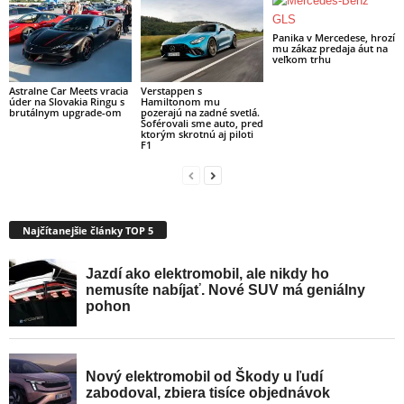
Panika v Mercedese, hrozí
mu zákaz predaja áut na
veľkom trhu
Astralne Car Meets vracia
Verstappen s
úder na Slovakia Ringu s
Hamiltonom mu
brutálnym upgrade-om
pozerajú na zadné svetlá.
Šoférovali sme auto, pred
ktorým skrotnú aj piloti
F1
Najčítanejšie články TOP 5