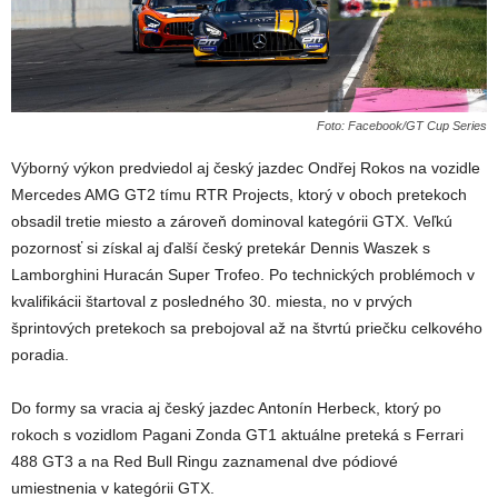
Foto: Facebook/GT Cup Series
Výborný výkon predviedol aj český jazdec Ondřej Rokos na vozidle
Mercedes AMG GT2 tímu RTR Projects, ktorý v oboch pretekoch
obsadil tretie miesto a zároveň dominoval kategórii GTX. Veľkú
pozornosť si získal aj ďalší český pretekár Dennis Waszek s
Lamborghini Huracán Super Trofeo. Po technických problémoch v
kvalifikácii štartoval z posledného 30. miesta, no v prvých
šprintových pretekoch sa prebojoval až na štvrtú priečku celkového
poradia.
Do formy sa vracia aj český jazdec Antonín Herbeck, ktorý po
rokoch s vozidlom Pagani Zonda GT1 aktuálne preteká s Ferrari
488 GT3 a na Red Bull Ringu zaznamenal dve pódiové
umiestnenia v kategórii GTX.