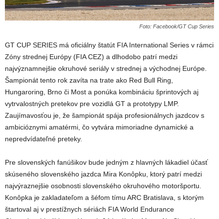
Foto: Facebook/GT Cup Series
GT CUP SERIES má oficiálny štatút FIA International Series v rámci
Zóny strednej Európy (FIA CEZ) a dlhodobo patrí medzi
najvýznamnejšie okruhové seriály v strednej a východnej Európe.
Šampionát tento rok zavíta na trate ako Red Bull Ring,
Hungaroring, Brno či Most a ponúka kombináciu šprintových aj
vytrvalostných pretekov pre vozidlá GT a prototypy LMP.
Zaujímavosťou je, že šampionát spája profesionálnych jazdcov s
ambicióznymi amatérmi, čo vytvára mimoriadne dynamické a
nepredvídateľné preteky.
Pre slovenských fanúšikov bude jedným z hlavných lákadiel účasť
skúseného slovenského jazdca Mira Konôpku, ktorý patrí medzi
najvýraznejšie osobnosti slovenského okruhového motoršportu.
Konôpka je zakladateľom a šéfom tímu ARC Bratislava, s ktorým
štartoval aj v prestížnych sériách FIA World Endurance