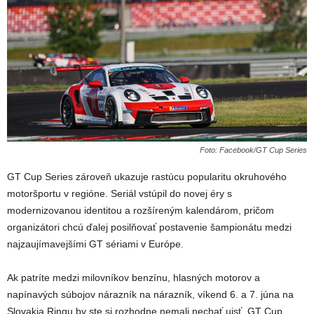
Foto: Facebook/GT Cup Series
GT Cup Series zároveň ukazuje rastúcu popularitu okruhového
motoršportu v regióne. Seriál vstúpil do novej éry s
modernizovanou identitou a rozšíreným kalendárom, pričom
organizátori chcú ďalej posilňovať postavenie šampionátu medzi
najzaujímavejšími GT sériami v Európe.
Ak patríte medzi milovníkov benzínu, hlasných motorov a
napínavých súbojov nárazník na nárazník, víkend 6. a 7. júna na
Slovakia Ringu by ste si rozhodne nemali nechať ujsť. GT Cup