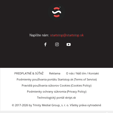
Napíšte nám:
startstop@startstop.sk
PREDPLATNÉ & SÚŤAŽ
Reklama
O nás / Náš tím / Kontakt
Podmienky používania portálu Startstop.sk (Terms of Service)
Pravidlá používania súborov Cookies (Cookies Policy)
Podmienky ochrany súkromia (Privacy Policy)
Technologický portál skript.sk
© 2017-2026 by Trinity Medial Group, s. r. o. Všetky práva vyhradené