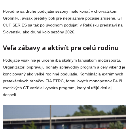
Pôvodne sa druhé podujatie sezóny malo konať v chorvátskom
Grobniku, avšak preteky boli pre nepriaznivé počasie zrušené. GT
CUP SERIES sa tak po úvodnom podujatí v Rakúsku predstaví na
Slovensku ako druhé kolo sezóny 2026.
Veľa zábavy a aktivít pre celú rodinu
Podujatie však nie je určené iba skalným fanúšikom motoršportu.
Organizátori pripravujú bohatý sprievodný program a celý víkend je
koncipovaný ako veľké rodinné podujatie. Kombinácia extrémnych
pretekárskych ťahačov FIA ETRC, formulových monopostov F4 či
exotických GT vozidiel vytvára program, ktorý si užijú deti aj
dospelí.