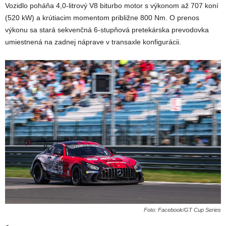
Vozidlo poháňa 4,0-litrový V8 biturbo motor s výkonom až 707 koní
(520 kW) a krútiacim momentom približne 800 Nm. O prenos
výkonu sa stará sekvenčná 6-stupňová pretekárska prevodovka
umiestnená na zadnej náprave v transaxle konfigurácii.
Foto: Facebook/GT Cup Series