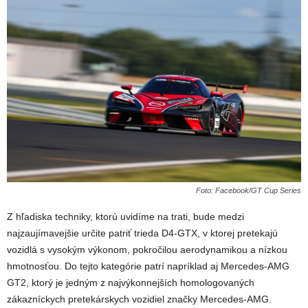
Foto: Facebook/GT Cup Series
Z hľadiska techniky, ktorú uvidíme na trati, bude medzi
najzaujímavejšie určite patriť trieda D4-GTX, v ktorej pretekajú
vozidlá s vysokým výkonom, pokročilou aerodynamikou a nízkou
hmotnosťou. Do tejto kategórie patrí napríklad aj Mercedes-AMG
GT2, ktorý je jedným z najvýkonnejších homologovaných
zákazníckych pretekárskych vozidiel značky Mercedes-AMG.