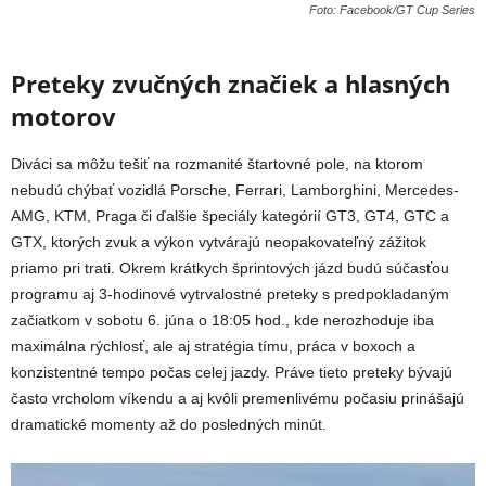
Foto: Facebook/GT Cup Series
Preteky zvučných značiek a hlasných
motorov
Diváci sa môžu tešiť na rozmanité štartovné pole, na ktorom
nebudú chýbať vozidlá Porsche, Ferrari, Lamborghini, Mercedes-
AMG, KTM, Praga či ďalšie špeciály kategórií GT3, GT4, GTC a
GTX, ktorých zvuk a výkon vytvárajú neopakovateľný zážitok
priamo pri trati. Okrem krátkych šprintových jázd budú súčasťou
programu aj 3-hodinové vytrvalostné preteky s predpokladaným
začiatkom v sobotu 6. júna o 18:05 hod., kde nerozhoduje iba
maximálna rýchlosť, ale aj stratégia tímu, práca v boxoch a
konzistentné tempo počas celej jazdy. Práve tieto preteky bývajú
často vrcholom víkendu a aj kvôli premenlivému počasiu prinášajú
dramatické momenty až do posledných minút.