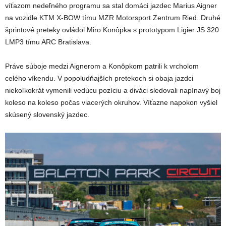
víťazom nedeľného programu sa stal domáci jazdec Marius Aigner
na vozidle KTM X-BOW tímu MZR Motorsport Zentrum Ried. Druhé
šprintové preteky ovládol Miro Konôpka s prototypom Ligier JS 320
LMP3 tímu ARC Bratislava.
Práve súboje medzi Aignerom a Konôpkom patrili k vrcholom
celého víkendu. V popoludňajších pretekoch si obaja jazdci
niekoľkokrát vymenili vedúcu pozíciu a diváci sledovali napínavý boj
koleso na koleso počas viacerých okruhov. Víťazne napokon vyšiel
skúsený slovenský jazdec.