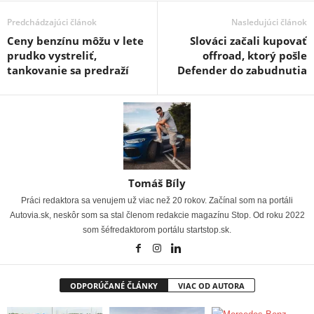
Predchádzajúci článok
Nasledujúci článok
Ceny benzínu môžu v lete
Slováci začali kupovať
prudko vystreliť,
offroad, ktorý pošle
tankovanie sa predraží
Defender do zabudnutia
Tomáš Bíly
Práci redaktora sa venujem už viac než 20 rokov. Začínal som na portáli
Autovia.sk, neskôr som sa stal členom redakcie magazínu Stop. Od roku 2022
som šéfredaktorom portálu startstop.sk.
ODPORÚČANÉ ČLÁNKY
VIAC OD AUTORA