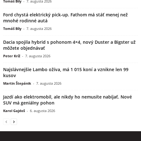
Tomáš Bíly
-
7. augusta 2026
Ford chystá elektrický pick-up. Fathom má stáť menej než
mnohé rodinné autá
Tomáš Bíly
-
7. augusta 2026
Dacia spojila hybrid s pohonom 4×4, nový Duster a Bigster už
môžete objednávať
Peter Kríž
-
7. augusta 2026
Najslávnejšie Lambo ožíva, má 1 015 koní a vznikne len 99
kusov
Martin Štepánik
-
7. augusta 2026
Jazdí ako elektromobil, ale nikdy ho nemusíte nabíjať. Nové
SUV má geniálny pohon
Karol Gajdoš
-
6. augusta 2026