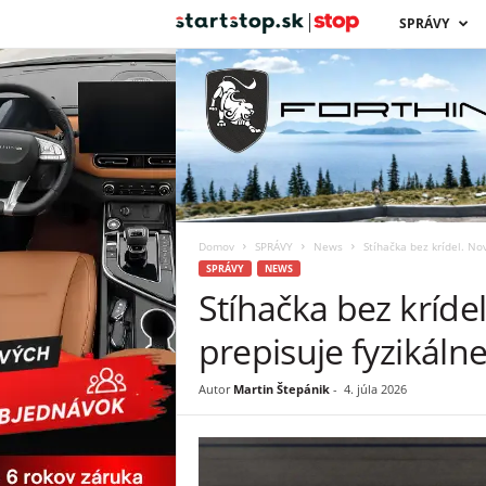
s
SPRÁVY
t
a
r
t
Domov
SPRÁVY
News
Stíhačka bez krídel. No
s
SPRÁVY
NEWS
Stíhačka bez krídel
t
prepisuje fyzikáln
o
Autor
Martin Štepánik
-
4. júla 2026
p