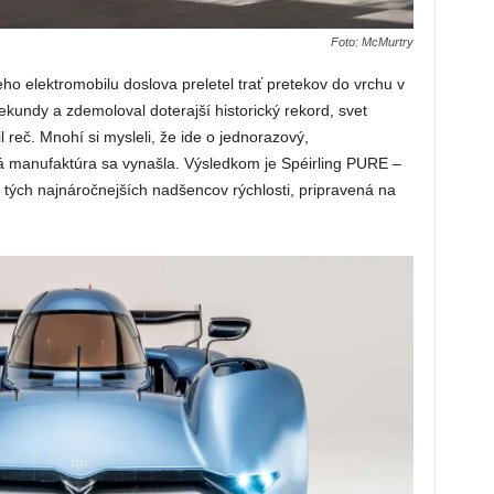
Foto: McMurtry
ho elektromobilu doslova preletel trať pretekov do vrchu v
undy a zdemoloval doterajší historický rekord, svet
l reč. Mnohí si mysleli, že ide o jednorazový,
á manufaktúra sa vynašla. Výsledkom je Spéirling PURE –
 tých najnáročnejších nadšencov rýchlosti, pripravená na