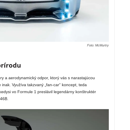
Foto: McMurtry
rírodu
tery a aerodynamický odpor, ktorý vás s narastajúcou
e inak. Využíva takzvaný „fan-car“ koncept, teda
 kedysi vo Formule 1 preslávil legendárny konštruktér
46B.