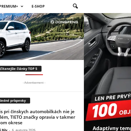
PREMIUM+
E-SHOP
čítanejšie články TOP 5
- Advertisement -
ledné príspevky
is pri čínskych automobilkách nie je
lém, TIETO značky opravia v takmer
dom okrese
 Bíly
-
6. augusta 2026