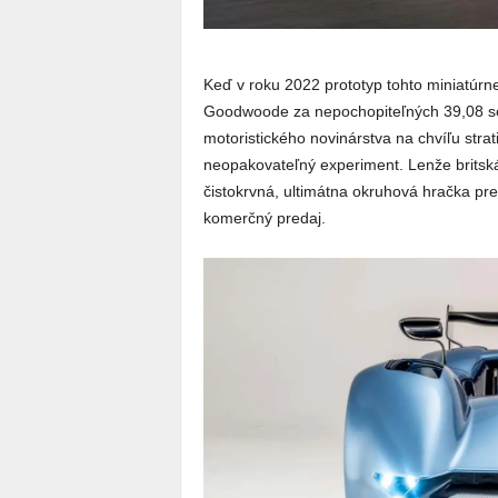
Keď v roku 2022 prototyp tohto miniatúrne
Goodwoode za nepochopiteľných 39,08 sek
motoristického novinárstva na chvíľu strati
neopakovateľný experiment. Lenže britsk
čistokrvná, ultimátna okruhová hračka pre
komerčný predaj.