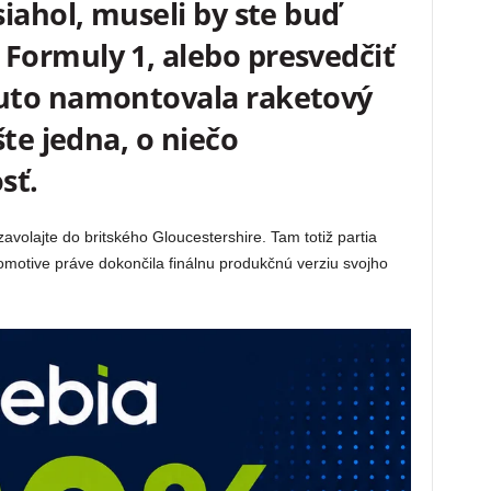
iahol, museli by ste buď
ormuly 1, alebo presvedčiť
uto namontovala raketový
šte jedna, o niečo
sť.
 zavolajte do britského Gloucestershire. Tam totiž partia
motive práve dokončila finálnu produkčnú verziu svojho