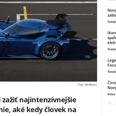
Nový
zabo
Tomáš
Ikon
spaľ
elek
Tomáš
Lege
Focu
Tomáš
Číns
Foto: McMurtry
Nový
Peter 
 zažiť najintenzívnejšie
nie, aké kedy človek na