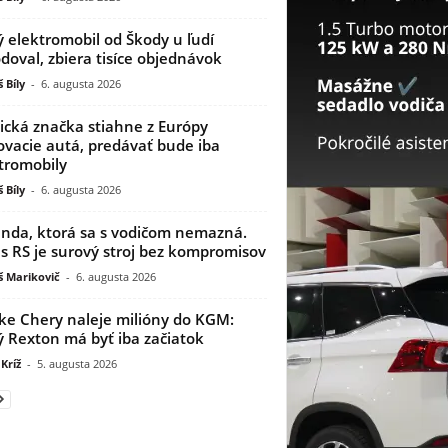
 elektromobil od Škody u ľudí
doval, zbiera tisíce objednávok
 Bíly
-
6. augusta 2026
ická značka stiahne z Európy
ovacie autá, predávať bude iba
tromobily
 Bíly
-
6. augusta 2026
nda, ktorá sa s vodičom nemazná.
s RS je surový stroj bez kompromisov
 Marikovič
-
6. augusta 2026
ke Chery naleje milióny do KGM:
 Rexton má byť iba začiatok
Kríž
-
5. augusta 2026