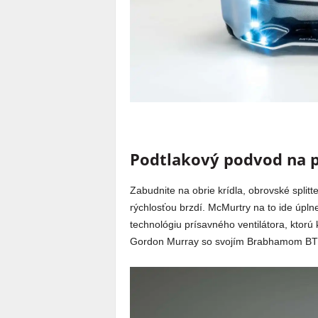
Podtlakový podvod na p
Zabudnite na obrie krídla, obrovské split
rýchlosťou brzdí. McMurtry na to ide úpln
technológiu prísavného ventilátora, ktorú
Gordon Murray so svojím Brabhamom BT