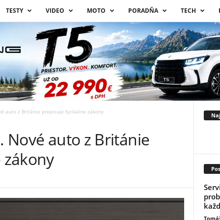
TESTY
VIDEO
MOTO
PORADŇA
TECH
vé auto z Británie prepisuje fyzikálne zákony
Naj
. Nové auto z Británie
e zákony
Pos
Serv
prob
kaž
Tomáš