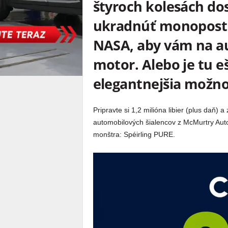
štyroch kolesách dos
ukradnúť monopost F
NASA, aby vám na a
motor. Alebo je tu e
elegantnejšia možno
Pripravte si 1,2 milióna libier (plus daň) a
automobilových šialencov z McMurtry Auto
monštra: Spéirling PURE.