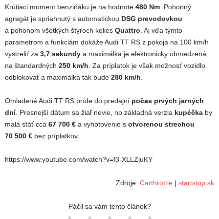
Krútiaci moment benziňáku je na hodnote
480 Nm
. Pohonný
agregát je spriahnutý s automatickou
DSG prevodovkou
a pohonom všetkých štyroch kolies
Quattro
. Aj vďa týmto
parametrom a funkciám dokáže Audi TT RS z pokoja na 100 km/h
vystreliť za
3,7 sekundy
a maximálka je elektronicky obmedzená
na štandardných
250 km/h
. Za príplatok je však možnosť vozidlo
odblokovať a maximálka tak bude
280 km/h
.
Omladené Audi TT RS príde do predajní
počas prvých jarných
dní
. Presnejší dátum sa žiaľ nevie, no základná verzia
kupéčka
by
mala stáť cca
67 700 €
a vyhotovenie s
otvorenou strechou
70 500 €
bez príplatkov.
https://www.youtube.com/watch?v=f3-XLLZjuKY
Zdroje:
Carthrottle
|
startstop.sk
Páčil sa vám tento článok?