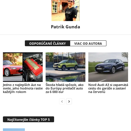
Patrik Gunda
ODPORÚČANÉ ČLÁNKY
VIAC OD AUTORA
Jedno z najlepších áut na
Škoda hľadá spôsob, ako
Nové Audi A3 si zapamätá
svete, jeho hodnota rastie
do Európy pretlačiť auto
cestu do garáže a zastaví
každým rokom
za 6 000 eur
na červenú
Najčítanejšie články TOP 5