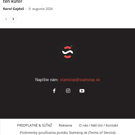
ten kufor
Karol Gajdoš
-
9. augusta 2026
Napíšte nám:
startstop@startstop.sk
PREDPLATNÉ & SÚŤAŽ
Reklama
O nás / Náš tím / Kontakt
Podmienky používania portálu Startstop.sk (Terms of Service)