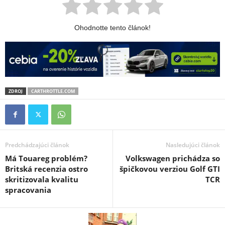
Ohodnotte tento článok!
ZDROJ
CARTHROTTLE.COM
Predchádzajúci článok
Nasledujúci článok
Má Touareg problém?
Volkswagen prichádza so
Britská recenzia ostro
špičkovou verziou Golf GTI
skritizovala kvalitu
TCR
spracovania