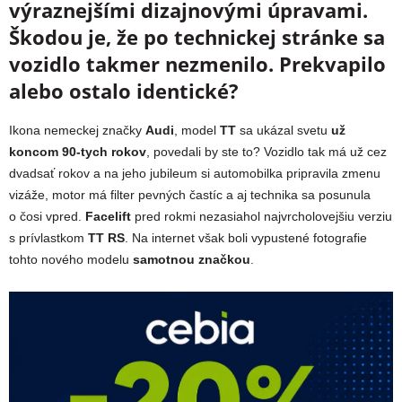
výraznejšími dizajnovými úpravami.
Škodou je, že po technickej stránke sa
vozidlo takmer nezmenilo. Prekvapilo
alebo ostalo identické?
Ikona nemeckej značky
Audi
, model
TT
sa ukázal svetu
už
koncom 90-tych rokov
, povedali by ste to? Vozidlo tak má už cez
dvadsať rokov a na jeho jubileum si automobilka pripravila zmenu
vizáže, motor má filter pevných častíc a aj technika sa posunula
o čosi vpred.
Facelift
pred rokmi nezasiahol najvrcholovejšiu verziu
s prívlastkom
TT RS
. Na internet však boli vypustené fotografie
tohto nového modelu
samotnou značkou
.