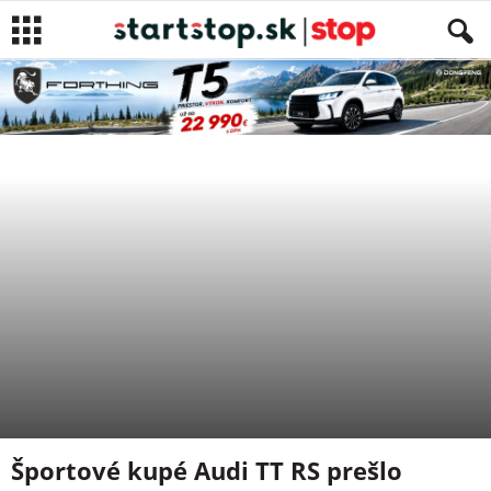
LIFESTYLE
SPRÁVY
NEWS
VIDEO
Autor
Patrik Gunda
-
9. februára 2019
Športové kupé Audi TT RS prešlo