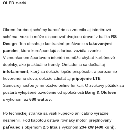
OLED
svetlá.
Okrem farebnej schémy karosérie sa zmenila aj interiérová
schéma. Vozidlo môže disponovať dvojicou úrovní z balíka
RS
Design
. Ten obsahuje kontrastné prešívanie s
lakovanými
panelmi
, ktoré korešpondujú s farbou vozidla zvonku.
V zmenšenom športovom interiéri nemôžu chýbať karbónové
doplnky, ako je aktuálne trendy. Omladenia sa dočkal aj
infotainment
, ktorý sa dokáže lepšie prispôsobiť a porozumie
hovorenému slovu, dokáže zdieľať aj
pripojenie
LTE
.
Samozrejmosťou je množstvo online funkcií. O zvukový pôžitok sa
postará vylepšené ozvučenie od spoločnosti
Bang & Olufsen
s výkonom až
680 wattov
.
Po technickej stránke sa však kupéčko ani cabrio výrazne
nezmenili. Pod kapotou ostáva rovnaký motor, preplňovaný
päťvalec
s objemom
2,5 litra
s výkonom
294 kW (400 koní)
.