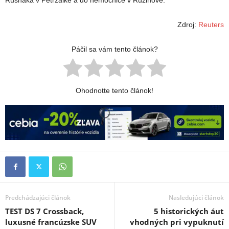
Rusnáka v Petržalke a do nemocnice v Ružinove.
Zdroj:
Reuters
Páčil sa vám tento článok?
Ohodnotte tento článok!
Predchádzajúci článok
Nasledujúci článok
TEST DS 7 Crossback,
5 historických áut
luxusné francúzske SUV
vhodných pri vypuknutí