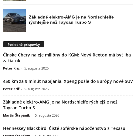
Posledné príspevky
Čínske Chery naleje milióny do KGM: Nový Rexton má byť iba
začiatok
Peter Kríž
-
5. augusta 2026
450 km za 9 minút nabíjania. Xpeng pošle do Európy nové SUV
Peter Kríž
-
5. augusta 2026
Základné elektro-AMG je na Nordschleife rýchlejšie než
Taycan Turbo S
Martin Štepánik
-
5. augusta 2026
Hennessey Blackbird: Čisté šoférske náboženstvo z Texasu
Martin Štepánik
-
5. augusta 2026