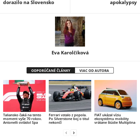
dorazilo na Slovensko
apokalypsy
Eva Karolčíková
ODPORÚČANÉ ČLÁNKY
VIAC OD AUTORA
Taliansko čaká na tento
Ferrari vstalo z popola.
FIAT ukázal víziu
moment vyše 70 rokov.
Po Silverstone boj o titul
ekosystému mobility
Antonelli ovládol Spa
nekončí
vrátane štúdie Multiplina