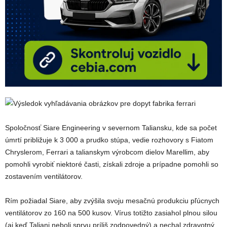
Spoločnosť Siare Engineering v severnom Taliansku, kde sa počet
úmrtí približuje k 3 000 a prudko stúpa, vedie rozhovory s Fiatom
Chryslerom, Ferrari a talianskym výrobcom dielov Marellim, aby
pomohli vyrobiť niektoré časti, získali zdroje a prípadne pomohli so
zostavením ventilátorov.
Rím požiadal Siare, aby zvýšila svoju mesačnú produkciu pľúcnych
ventilátorov zo 160 na 500 kusov. Vírus totižto zasiahol plnou silou
(aj keď Taliani neboli sprvu príliš zodpovedný) a nechal zdravotný