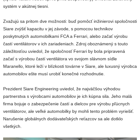
systém v akútnej tiesni.
Zvažujú sa pritom dve možnosti: buď pomôcť inžinierovi spoločnosti
Siare zvýšiť kapacitu v jej závode, s pomocou technikov
poskytnutých automobilkami FCA a Ferrari, alebo začať výrobu
častí ventilátorov v ich zariadeniach. Zdroj oboznámený s touto
záležitosťou uviedol, že spoločnosť Ferrari by bola pripravená
začať s výrobou častí ventilátora vo svojom slávnom sídle
Maranello, ktoré leží v blízkosti továrne v Siare, ale luxusný výrobca
automobilov ešte musí urobiť konečné rozhodnutie.
Prezident Siare Engineering uviedol, že najväčšou výhodou
partnerstva s výrobcami automobilov je ich kúpna sila. Jeho malá
firma bojuje o zabezpečenie častí a dielcov pre výrobu pľúcnych
ventilátorov, ale veľké automobilky by mohli tento problém vyriešiť.
Narušenie globálnych dodávateľských reťazcov sa ale dotklo
všetkých.