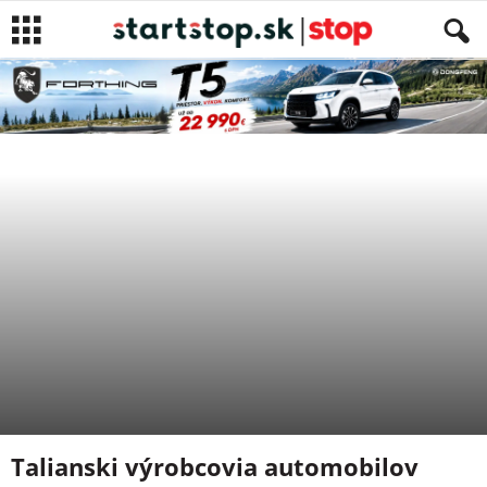
SPRÁVY
NEWS
Autor
Eva Karolčíková
-
23. marca 2020
Talianski výrobcovia automobilov