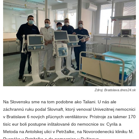
Zdroj: Bratislava.dnes24.sk
Na Slovensku sme na tom podobne ako Taliani. U nás ale
záchrannú ruku podal Slovnaft, ktorý venoval Univezitnej nemocnici
v Bratislave 6 nových pľúcnych ventilátorov. Prístroje za takmer 170
tisíc eur boli postupne inštalované do nemocnice sv. Cyrila a
Metoda na Antolskej ulici v Petržalke, na Novorodeneckú kliniku M.