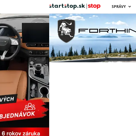
s
SPRÁVY
t
a
r
t
s
t
o
p