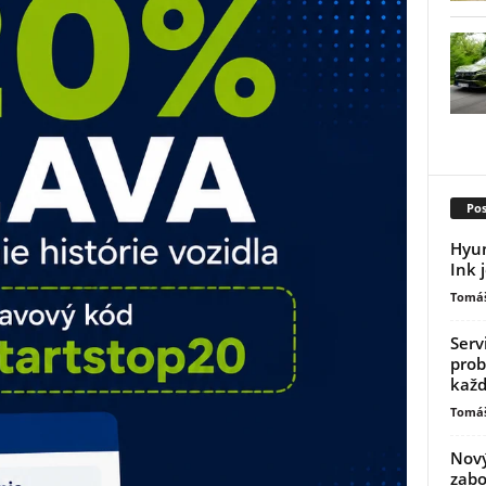
Pos
Hyun
Ink 
Tomáš
Serv
prob
kaž
Tomáš
Nový
zabo