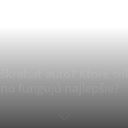
krabať auto? Ktoré tri
no fungujú najlepšie?