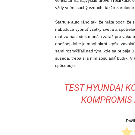
ventilátor na najvyššiu úroveň recirkuláci
vždy veľmi suchý vzduch, takže zaručene 
Štartuje auto ráno tak, že máte pocit, že s
nabudúce vypnúť všetky svetlá a spotrebič
mať za následok menšiu záťaž pre vašu bat
dnešnej dobe je mnohokrát lepšie zavolať
sami rozmýšľali nad tým, kde sa pripájaj
suseda, treba si s ním zosúladiť budík. V 
spôsobuje.
TEST HYUNDAI KO
KOMPROMIS 
Páči