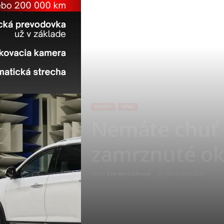
SPRÁVY
NEWS
Nemáte chuť š
zamrznuté ok
Autor
Eva Karolčíková
-
21. decembra 2020