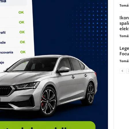
Tomáš
Ikon
spaľ
elek
Tomáš
Lege
Focu
Tomáš