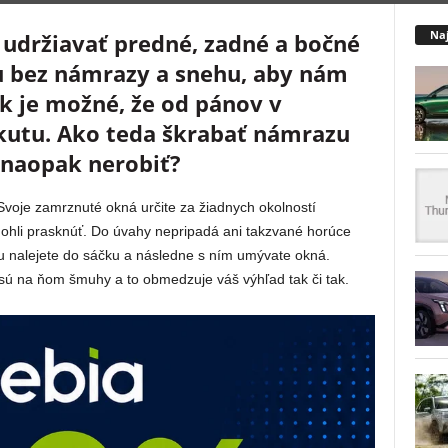
Naj
 udržiavať predné, zadné a bočné
 bez námrazy a snehu, aby nám
ak je možné, že od pánov v
utu. Ako teda škrabať námrazu
o naopak nerobiť?
 Svoje zamrznuté okná určite za žiadnych okolností
ohli prasknúť. Do úvahy nepripadá ani takzvané horúce
du nalejete do sáčku a následne s ním umývate okná.
sú na ňom šmuhy a to obmedzuje váš výhľad tak či tak.