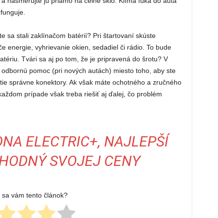
e a nasmerujte ju priamo na čelné sklo. Klíma fúka do auta
funguje.
te sa stali zaklínačom batérií? Pri štartovaní skúste
e energie, vyhrievanie okien, sedadiel či rádio. To bude
ériu. Tvári sa aj po tom, že je pripravená do šrotu? V
 odbornú pomoc (pri nových autách) miesto toho, aby ste
ú tie správne konektory. Ak však máte ochotného a zručného
každom prípade však treba riešiť aj ďalej, čo problém
NA ELECTRIC+, NAJLEPŠÍ
HODNÝ SVOJEJ CENY
l sa vám tento článok?