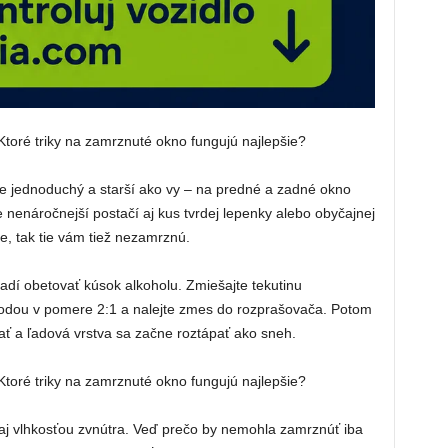
 je jednoduchý a starší ako vy – na predné a zadné okno
e nenáročnejší postačí aj kus tvrdej lepenky alebo obyčajnej
e, tak tie vám tiež nezamrznú.
vadí obetovať kúsok alkoholu. Zmiešajte tekutinu
vodou v pomere 2:1 a nalejte zmes do rozprašovača. Potom
ať a ľadová vrstva sa začne roztápať ako sneh.
 aj vlhkosťou zvnútra. Veď prečo by nemohla zamrznúť iba