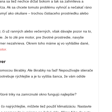
ana sa tiež nechce držať bokom a tak sa zahmlieva a
ŕza. Ak sa chcete tomuto problému vyhnúť a nečakať ráno
myť ako okuliare – trochou čistiaceho prostriedku alebo
 či už ranných alebo večerných, však dávajte pozor na to,
e. Je to zlé pre motor, pre životné prostredie, navyše
kmer nezahrieva. Okrem toho máme aj vo vyhláške dané,
otor.
ver
mocou škrabky. Ale škrabky na ľad! Nepoužívajte stierače
trebuje rýchlejšie a je tu vyššia šanca, že vám odíde
čo najrýchlejšie, môžete tiež použiť klimatizáciu. Nastavte