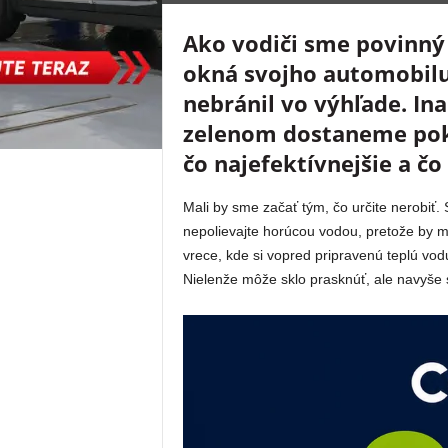
Ako vodiči sme povinný
okná svojho automobilu
nebránil vo výhľade. In
zelenom dostaneme pok
čo najefektívnejšie a č
Mali by sme začať tým, čo určite nerobiť.
nepolievajte horúcou vodou, pretože by m
vrece, kde si vopred pripravenú teplú vo
Nielenže môže sklo prasknúť, ale navyše 