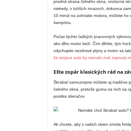
predná strana čelného okna, vnútorná str
niekedy, v tuhších mrazoch, dokonca zam
10 minút na zohriatie motora, môžete ho u
šampónu.
Počas týchto ťažkých pracovných výkonov,
ako dlho motor beží. Čím dlhšie, tým horši
vdychujete nezdravé plyny a motor sa ta
že stojace auto by nemalo mať zapnutý m
Ešte zopár klasických rád na zá
Škrabať samozrejme môžete aj tradične po
čelného okna, pretože guma na nich sa opo
poistka stieračov.
Ak chcete, aby z vašich okien zmizla hmla 