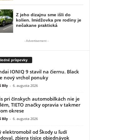
- Advertisement -
ledné príspevky
dai IONIQ 9 stavil na čiernu. Black
je nový vrchol ponuky
 Bíly
-
6. augusta 2026
is pri čínskych automobilkách nie je
lém, TIETO značky opravia v takmer
dom okrese
 Bíly
-
6. augusta 2026
 elektromobil od Škody u ľudí
doval, zbiera tisíce objednávok