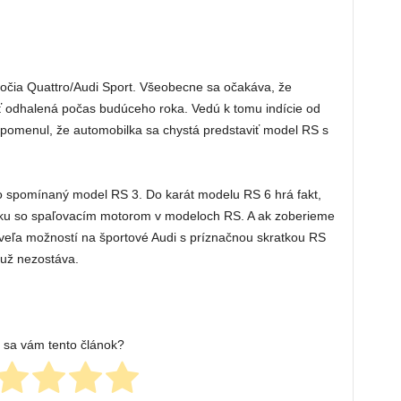
ročia Quattro/Audi Sport. Všeobecne sa očakáva, že
ť odhalená počas budúceho roka. Vedú k tomu indície od
 spomenul, že automobilka sa chystá predstaviť model RS s
ž o spomínaný model RS 3. Do karát modelu RS 6 hrá fakt,
lúčku so spaľovacím motorom v modeloch RS. A ak zoberieme
veľa možností na športové Audi s príznačnou skratkou RS
už nezostáva.
l sa vám tento článok?