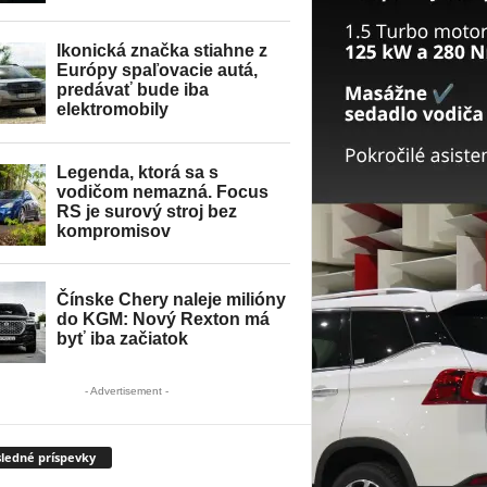
- Advertisement -
ledné príspevky