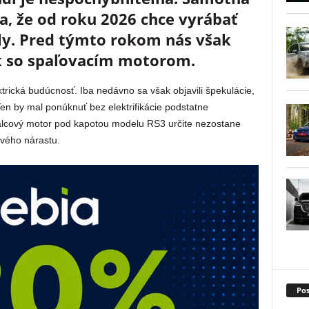
, že od roku 2026 chce vyrábať
ly. Pred týmto rokom nás však
k so spaľovacím motorom.
ická budúcnosť. Iba nedávno sa však objavili špekulácie,
Ten by mal ponúknuť bez elektrifikácie podstatne
alcový motor pod kapotou modelu RS3 určite nezostane
ového nárastu.
Pos