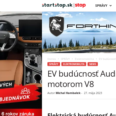
s
SPRÁVY
t
a
r
t
Domov
SPRÁVY
Elektromobilita
EV budúcnosť 
s
SPRÁVY
ELEKTROMOBILITA
NEWS
EV budúcnosť Audi 
t
motorom V8
o
Autor
Michal Hambalek
-
27. mája 2023
p
Elektrická budúcnosť A