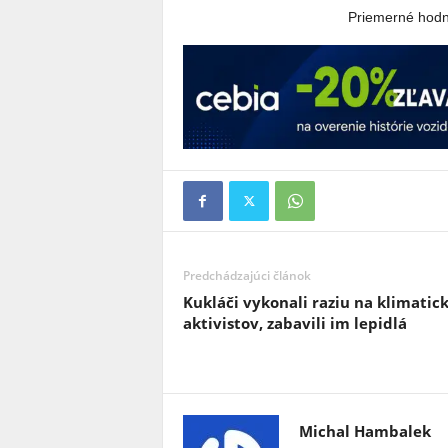
Priemerné hod
Predchádzajúci článok
Kukláči vykonali raziu na klimatic
aktivistov, zabavili im lepidlá
Michal Hambalek