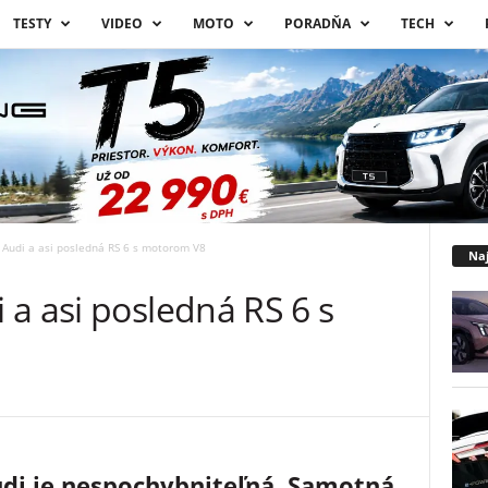
TESTY
VIDEO
MOTO
PORADŇA
TECH
Audi a asi posledná RS 6 s motorom V8
Naj
a asi posledná RS 6 s
udi je nespochybniteľná. Samotná