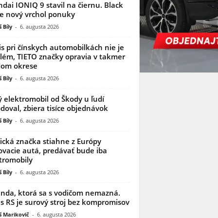
dai IONIQ 9 stavil na čiernu. Black
je nový vrchol ponuky
 Bíly
-
6. augusta 2026
is pri čínskych automobilkách nie je
lém, TIETO značky opravia v takmer
dom okrese
 Bíly
-
6. augusta 2026
 elektromobil od Škody u ľudí
doval, zbiera tisíce objednávok
 Bíly
-
6. augusta 2026
ická značka stiahne z Európy
ovacie autá, predávať bude iba
tromobily
 Bíly
-
6. augusta 2026
nda, ktorá sa s vodičom nemazná.
s RS je surový stroj bez kompromisov
 Marikovič
-
6. augusta 2026