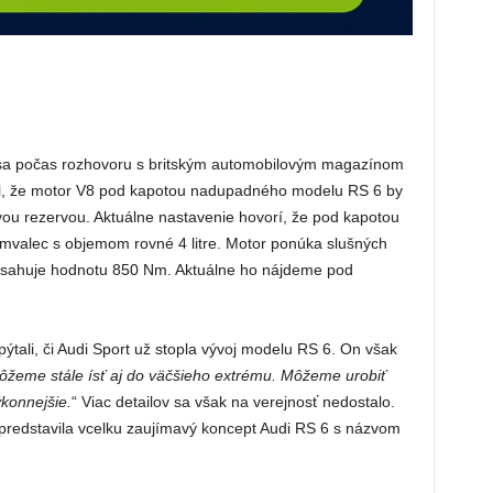
, sa počas rozhovoru s britským automobilovým magazínom
čil, že motor V8 pod kapotou nadupadného modelu RS 6 by
u rezervou. Aktuálne nastavenie hovorí, že pod kapotou
valec s objemom rovné 4 litre. Motor ponúka slušných
osahuje hodnotu 850 Nm. Aktuálne ho nájdeme pod
ýtali, či Audi Sport už stopla vývoj modelu RS 6. On však
ôžeme stále ísť aj do väčšieho extrému. Môžeme urobiť
ýkonnejšie.
“ Viac detailov sa však na verejnosť nedostalo.
 predstavila vcelku zaujímavý koncept Audi RS 6 s názvom