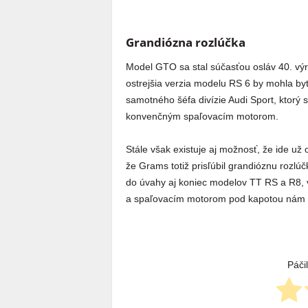
Grandiózna rozlúčka
Model GTO sa stal súčasťou osláv 40. vý
ostrejšia verzia modelu RS 6 by mohla by
samotného šéfa divízie Audi Sport, ktorý
konvenčným spaľovacím motorom.
Stále však existuje aj možnosť, že ide u
že Grams totiž prisľúbil grandióznu roz
do úvahy aj koniec modelov TT RS a R8, 
a spaľovacím motorom pod kapotou nám 
Páči