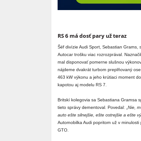
RS 6 má dosť pary už teraz
Šéf divízie Audi Sport, Sebastian Grams
Autocar trošku viac rozrozprával. Nazna
mal disponovať pomerne slušnou výkonovo
nájdeme dvakrát turbom preplňovaný osem
463 kW výkonu a jeho krútiaci moment d
kapotou aj modelu RS 7.
Britskí kolegovia sa Sebastiana Gramsa sp
tieto správy dementoval. Povedal: „
Nie, m
auto ešte silnejšie, ešte ostrejšie a ešte v
Automobilka Audi popritom už v minulosti
GTO.