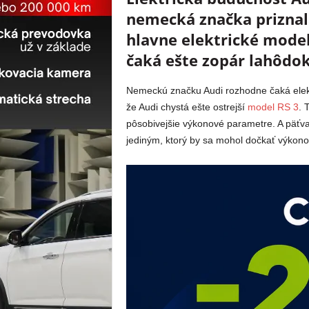
nemecká značka priznala
hlavne elektrické mode
čaká ešte zopár lahôdo
Nemeckú značku Audi rozhodne čaká elektr
že Audi chystá ešte ostrejší
model RS 3
. 
pôsobivejšie výkonové parametre. A päťv
jediným, ktorý by sa mohol dočkať výkon