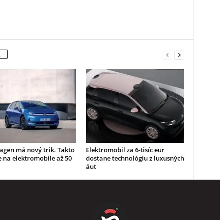
A
agen má nový trik. Takto
Elektromobil za 6-tisíc eur
e na elektromobile až 50
dostane technológiu z luxusných
áut