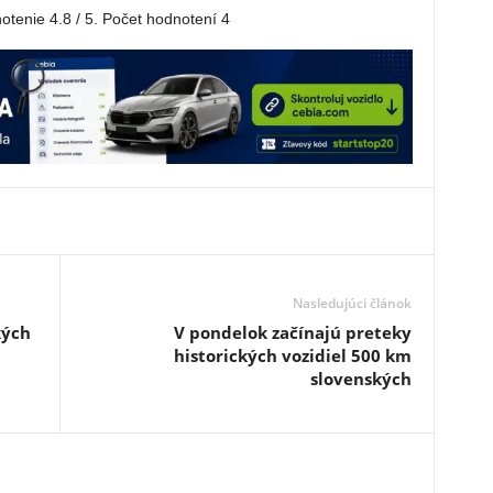
notenie
4.8
/ 5. Počet hodnotení
4
Nasledujúci článok
kých
V pondelok začínajú preteky
historických vozidiel 500 km
slovenských