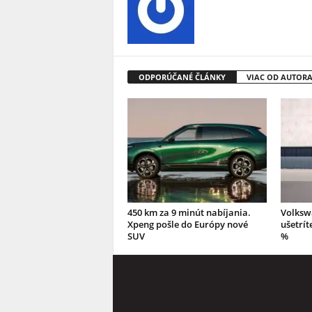
ODPORÚČANÉ ČLÁNKY
VIAC OD AUTOR
450 km za 9 minút nabíjania.
Volksw
Xpeng pošle do Európy nové
ušetrít
SUV
%