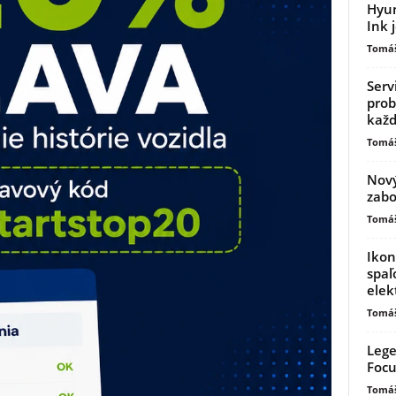
Hyun
Ink 
Tomáš
Serv
prob
kaž
Tomáš
Nový
zabo
Tomáš
Ikon
spaľ
elek
Tomáš
Lege
Focu
Tomáš