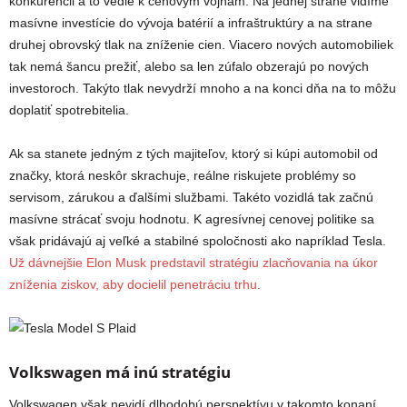
konkurencii a to vedie k cenovým vojnám. Na jednej strane vidíme
masívne investície do vývoja batérií a infraštruktúry a na strane
druhej obrovský tlak na zníženie cien. Viacero nových automobiliek
tak nemá šancu prežiť, alebo sa len zúfalo obzerajú po nových
investoroch. Takýto tlak nevydrží mnoho a na konci dňa na to môžu
doplatiť spotrebitelia.
Ak sa stanete jedným z tých majiteľov, ktorý si kúpi automobil od
značky, ktorá neskôr skrachuje, reálne riskujete problémy so
servisom, zárukou a ďalšími službami. Takéto vozidlá tak začnú
masívne strácať svoju hodnotu. K agresívnej cenovej politike sa
však pridávajú aj veľké a stabilné spoločnosti ako napríklad Tesla.
Už dávnejšie Elon Musk predstavil stratégiu zlacňovania na úkor
zníženia ziskov, aby docielil penetráciu trhu.
Volkswagen má inú stratégiu
Volkswagen však nevidí dlhodobú perspektívu v takomto konaní.