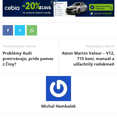
Predchádzajúci článok
Nasledujúci článok
Problémy Audi
Aston Martin Valour – V12,
pretrvávajú, príde pomoc
715 koní, manuál a
z Číny?
ušľachtilý rodokmeň
Michal Hambalek