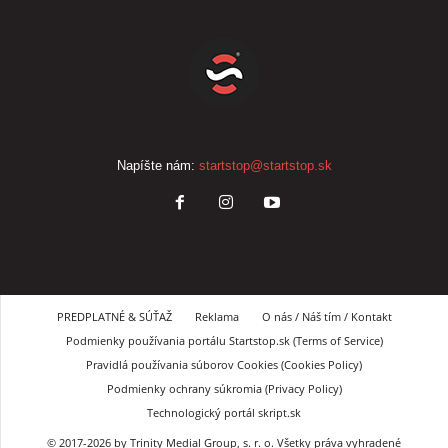
Napíšte nám:
startstop@startstop.sk
PREDPLATNÉ & SÚŤAŽ
Reklama
O nás / Náš tím / Kontakt
Podmienky používania portálu Startstop.sk (Terms of Service)
Pravidlá používania súborov Cookies (Cookies Policy)
Podmienky ochrany súkromia (Privacy Policy)
Technologický portál skript.sk
© 2017-2026 by Trinity Medial Group, s. r. o. Všetky práva vyhradené