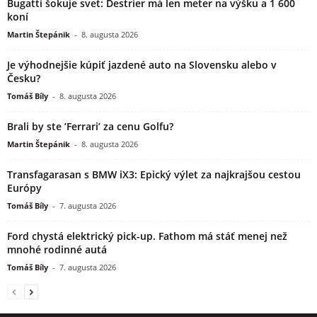
Bugatti šokuje svet: Destrier má len meter na výšku a 1 600
koní
Martin Štepánik
-
8. augusta 2026
Je výhodnejšie kúpiť jazdené auto na Slovensku alebo v
Česku?
Tomáš Bíly
-
8. augusta 2026
Brali by ste ’Ferrari’ za cenu Golfu?
Martin Štepánik
-
8. augusta 2026
Transfagarasan s BMW iX3: Epický výlet za najkrajšou cestou
Európy
Tomáš Bíly
-
7. augusta 2026
Ford chystá elektrický pick-up. Fathom má stáť menej než
mnohé rodinné autá
Tomáš Bíly
-
7. augusta 2026