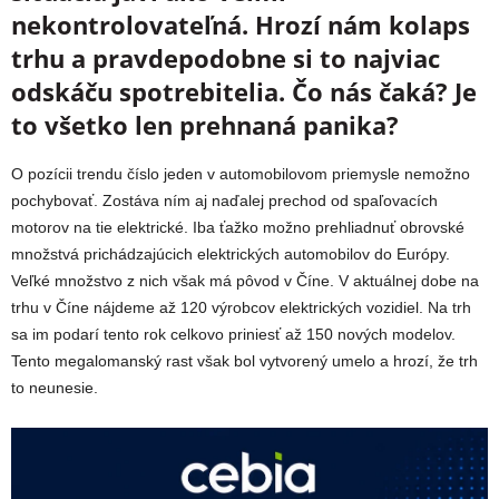
nekontrolovateľná. Hrozí nám kolaps
trhu a pravdepodobne si to najviac
odskáču spotrebitelia. Čo nás čaká? Je
to všetko len prehnaná panika?
O pozícii trendu číslo jeden v automobilovom priemysle nemožno
pochybovať. Zostáva ním aj naďalej prechod od spaľovacích
motorov na tie elektrické. Iba ťažko možno prehliadnuť obrovské
množstvá prichádzajúcich elektrických automobilov do Európy.
Veľké množstvo z nich však má pôvod v Číne. V aktuálnej dobe na
trhu v Číne nájdeme až 120 výrobcov elektrických vozidiel. Na trh
sa im podarí tento rok celkovo priniesť až 150 nových modelov.
Tento megalomanský rast však bol vytvorený umelo a hrozí, že trh
to neunesie.