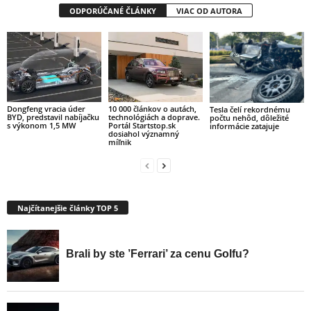
ODPORÚČANÉ ČLÁNKY
VIAC OD AUTORA
Dongfeng vracia úder
10 000 článkov o autách,
Tesla čelí rekordnému
BYD, predstavil nabíjačku
technológiách a doprave.
počtu nehôd, dôležité
s výkonom 1,5 MW
Portál Startstop.sk
informácie zatajuje
dosiahol významný
míľnik
Najčítanejšie články TOP 5