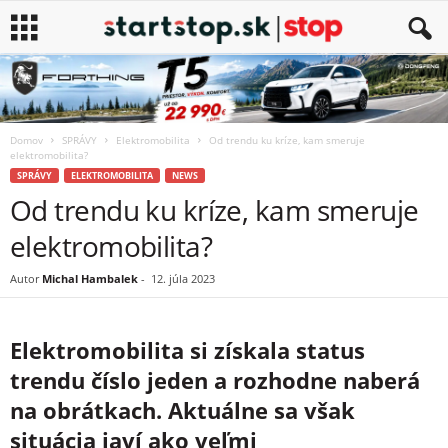
Domov
SPRÁVY
Elektromobilita
Od trendu ku kríze, kam smeruje
elektromobilita?
SPRÁVY
ELEKTROMOBILITA
NEWS
Od trendu ku kríze, kam smeruje
elektromobilita?
Autor
Michal Hambalek
-
12. júla 2023
Elektromobilita si získala status
trendu číslo jeden a rozhodne naberá
na obrátkach. Aktuálne sa však
situácia javí ako veľmi