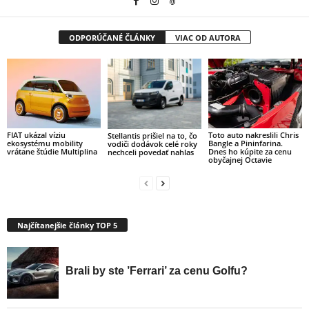
ODPORÚČANÉ ČLÁNKY
VIAC OD AUTORA
FIAT ukázal víziu
Toto auto nakreslili Chris
Stellantis prišiel na to, čo
ekosystému mobility
Bangle a Pininfarina.
vodiči dodávok celé roky
vrátane štúdie Multiplina
Dnes ho kúpite za cenu
nechceli povedať nahlas
obyčajnej Octavie
Najčítanejšie články TOP 5