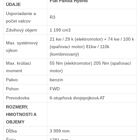
Fiat Panda Hybrid
ÚDAJE
Usporiadanie a
R3
počet valcov
Zdvihový objem
1 199 cm3
21 kw / 29 k (elektromotor) + 74 kw / 100 k
Max. systémový
(spaľovací motor) 81kw / 110k
výkon
(kombinovaný)
Max. krútiaci
55 Nm (elektromotor) 205 Nm (spaľovací
moment
motor)
Palivo
benzín
Pohon
FWD
Prevodovka
6-stupňová dvojspojková AT
ROZMERY,
HMOTNOSTI A
OBJEMY
Dĺžka
3 999 mm
Šírka
1781 mm