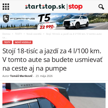
Domov
TESTY
Nové vozidlá
Stojí 18-tisíc a jazdí za 4 l/100 km. V tomto aute
sa...
TESTY
NOVÉ VOZIDLÁ
Stojí 18-tisíc a jazdí za 4 l/100 km.
V tomto aute sa budete usmievať
na ceste aj na pumpe
Autor
Tomáš Marikovič
-
23. mája 2026