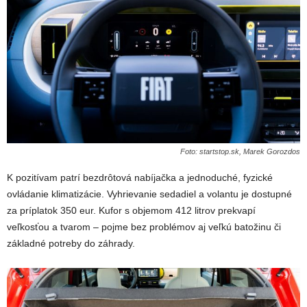
Foto: startstop.sk, Marek Gorozdos
K pozitívam patrí bezdrôtová nabíjačka a jednoduché, fyzické
ovládanie klimatizácie. Vyhrievanie sedadiel a volantu je dostupné
za príplatok 350 eur. Kufor s objemom 412 litrov prekvapí
veľkosťou a tvarom – pojme bez problémov aj veľkú batožinu či
základné potreby do záhrady.