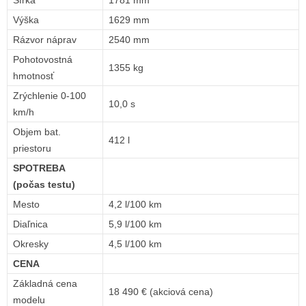
Výška
1629 mm
Rázvor náprav
2540 mm
Pohotovostná
1355 kg
hmotnosť
Zrýchlenie 0-100
10,0 s
km/h
Objem bat.
412 l
priestoru
SPOTREBA
(počas testu)
Mesto
4,2 l/100 km
Diaľnica
5,9 l/100 km
Okresky
4,5 l/100 km
CENA
Základná cena
18 490 € (akciová cena)
modelu