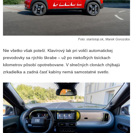
Foto: startstop.sk, Marek Gorozdos
Nie všetko však poteší. Klavírový lak pri voliči automatickej
prevodovky sa rýchlo škrabe – už po niekoľkých tisíckach
kilometrov pôsobí opotrebovane. V slnečných clonách chýbajú
zrkadielka a zadná časť kabíny nemá samostatné svetlo.