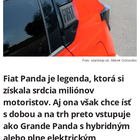
Foto: startstop.sk, Marek Gorozdos
Fiat Panda je legenda, ktorá si
získala srdcia miliónov
motoristov. Aj ona však chce ísť
s dobou a na trh preto vstupuje
ako Grande Panda s hybridným
alebo plne elektrickým