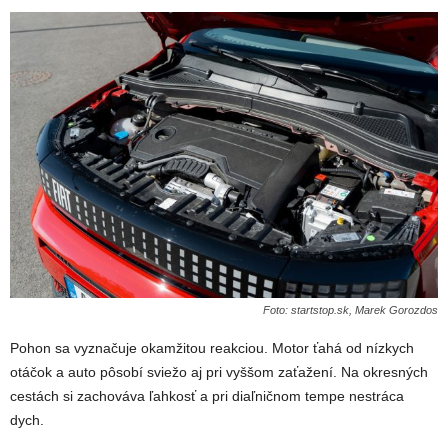
Foto: startstop.sk, Marek Gorozdos
Pohon sa vyznačuje okamžitou reakciou. Motor ťahá od nízkych
otáčok a auto pôsobí sviežo aj pri vyššom zaťažení. Na okresných
cestách si zachováva ľahkosť a pri diaľničnom tempe nestráca
dych.