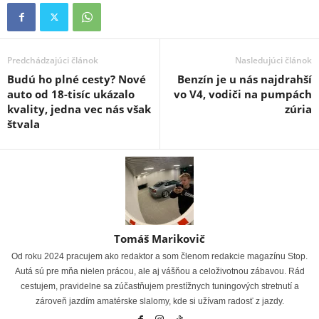
Predchádzajúci článok
Nasledujúci článok
Budú ho plné cesty? Nové
Benzín je u nás najdrahší
auto od 18-tisíc ukázalo
vo V4, vodiči na pumpách
kvality, jedna vec nás však
zúria
štvala
Tomáš Marikovič
Od roku 2024 pracujem ako redaktor a som členom redakcie magazínu Stop.
Autá sú pre mňa nielen prácou, ale aj vášňou a celoživotnou zábavou. Rád
cestujem, pravidelne sa zúčastňujem prestížnych tuningových stretnutí a
zároveň jazdím amatérske slalomy, kde si užívam radosť z jazdy.