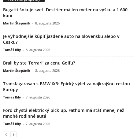
Bugatti šokuje svet: Destrier má len meter na výšku a 1 600
koní
Martin Štepánik
-
8. augusta 2026
Je výhodnejšie kúpiť jazdené auto na Slovensku alebo v
Česku?
Tomáš Bíly
-
8. augusta 2026
Brali by ste ’Ferrari’ za cenu Golfu?
Martin Štepánik
-
8. augusta 2026
Transfagarasan s BMW iX3: Epický výlet za najkrajšou cestou
Európy
Tomáš Bíly
-
7. augusta 2026
Ford chystá elektrický pick-up. Fathom má stáť menej než
mnohé rodinné autá
Tomáš Bíly
-
7. augusta 2026