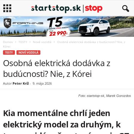
Domov
TESTY
Nové vozidlá
Osobná elektrická dodávka z budúcnosti? Nie, z
Kórei
TESTY
NOVÉ VOZIDLÁ
Osobná elektrická dodávka z
budúcnosti? Nie, z Kórei
Autor
Peter Kríž
-
9. mája 2026
Foto: startstop-sk, Marek Gorozdos
Kia momentálne chrlí jeden
elektrický model za druhým, k