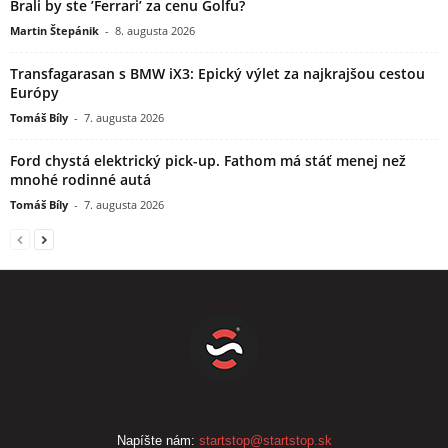
Brali by ste ’Ferrari’ za cenu Golfu?
Martin Štepánik
-
8. augusta 2026
Transfagarasan s BMW iX3: Epický výlet za najkrajšou cestou
Európy
Tomáš Bíly
-
7. augusta 2026
Ford chystá elektrický pick-up. Fathom má stáť menej než
mnohé rodinné autá
Tomáš Bíly
-
7. augusta 2026
Napíšte nám:
startstop@startstop.sk