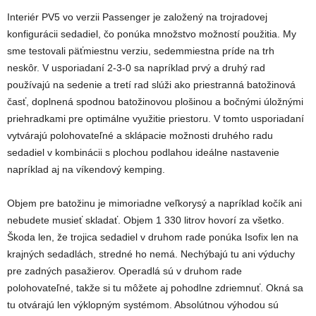
Interiér PV5 vo verzii Passenger je založený na trojradovej
konfigurácii sedadiel, čo ponúka množstvo možností použitia. My
sme testovali päťmiestnu verziu, sedemmiestna príde na trh
neskôr. V usporiadaní 2-3-0 sa napríklad prvý a druhý rad
používajú na sedenie a tretí rad slúži ako priestranná batožinová
časť, doplnená spodnou batožinovou plošinou a bočnými úložnými
priehradkami pre optimálne využitie priestoru. V tomto usporiadaní
vytvárajú polohovateľné a sklápacie možnosti druhého radu
sedadiel v kombinácii s plochou podlahou ideálne nastavenie
napríklad aj na víkendový kemping.
Objem pre batožinu je mimoriadne veľkorysý a napríklad kočík ani
nebudete musieť skladať. Objem 1 330 litrov hovorí za všetko.
Škoda len, že trojica sedadiel v druhom rade ponúka Isofix len na
krajných sedadlách, stredné ho nemá. Nechýbajú tu ani výduchy
pre zadných pasažierov. Operadlá sú v druhom rade
polohovateľné, takže si tu môžete aj pohodlne zdriemnuť. Okná sa
tu otvárajú len výklopným systémom. Absolútnou výhodou sú