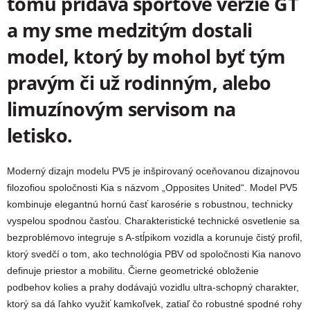
tomu pridáva športové verzie GT
a my sme medzitým dostali
model, ktorý by mohol byť tým
pravým či už rodinným, alebo
limuzínovým servisom na
letisko.
Moderný dizajn modelu PV5 je inšpirovaný oceňovanou dizajnovou
filozofiou spoločnosti Kia s názvom „Opposites United“. Model PV5
kombinuje elegantnú hornú časť karosérie s robustnou, technicky
vyspelou spodnou časťou. Charakteristické technické osvetlenie sa
bezproblémovo integruje s A-stĺpikom vozidla a korunuje čistý profil,
ktorý svedčí o tom, ako technológia PBV od spoločnosti Kia nanovo
definuje priestor a mobilitu. Čierne geometrické obloženie
podbehov kolies a prahy dodávajú vozidlu ultra-schopný charakter,
ktorý sa dá ľahko využiť kamkoľvek, zatiaľ čo robustné spodné rohy