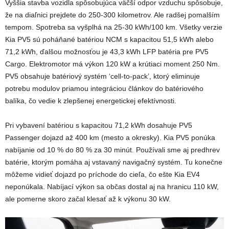
Vyššia stavba vozidla spôsobujúca väčší odpor vzduchu spôsobuje,
že na diaľnici prejdete do 250-300 kilometrov. Ale radšej pomalším
tempom. Spotreba sa vyšplhá na 25-30 kWh/100 km. Všetky verzie
Kia PV5 sú poháňané batériou NCM s kapacitou 51,5 kWh alebo
71,2 kWh, ďalšou možnosťou je 43,3 kWh LFP batéria pre PV5
Cargo. Elektromotor má výkon 120 kW a krútiaci moment 250 Nm.
PV5 obsahuje batériový systém ‘cell-to-pack’, ktorý eliminuje
potrebu modulov priamou integráciou článkov do batériového
balíka, čo vedie k zlepšenej energetickej efektívnosti.
Pri vybavení batériou s kapacitou 71,2 kWh dosahuje PV5
Passenger dojazd až 400 km (mesto a okresky). Kia PV5 ponúka
nabíjanie od 10 % do 80 % za 30 minút. Používali sme aj predhrev
batérie, ktorým pomáha aj vstavaný navigačný systém. Tu konečne
môžeme vidieť dojazd po príchode do cieľa, čo ešte Kia EV4
neponúkala. Nabíjací výkon sa občas dostal aj na hranicu 110 kW,
ale pomerne skoro začal klesať až k výkonu 30 kW.