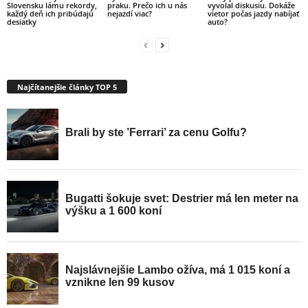
Slovensku lámu rekordy,
praku. Prečo ich u nás
vyvolal diskusiu. Dokáže
každý deň ich pribúdajú
nejazdí viac?
vietor počas jazdy nabíjať
desiatky
auto?
Najčítanejšie články TOP 5