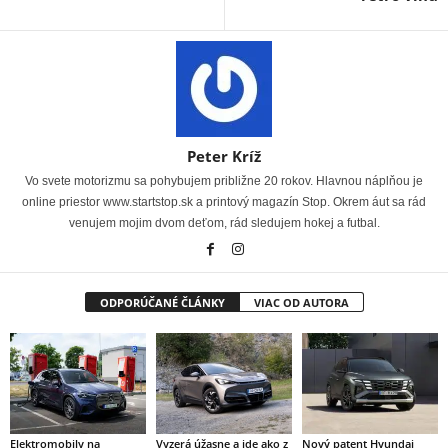
Peter Kríž
Vo svete motorizmu sa pohybujem približne 20 rokov. Hlavnou náplňou je
online priestor www.startstop.sk a printový magazín Stop. Okrem áut sa rád
venujem mojim dvom deťom, rád sledujem hokej a futbal.
ODPORÚČANÉ ČLÁNKY
VIAC OD AUTORA
Elektromobily na
Vyzerá úžasne a ide ako z
Nový patent Hyundai