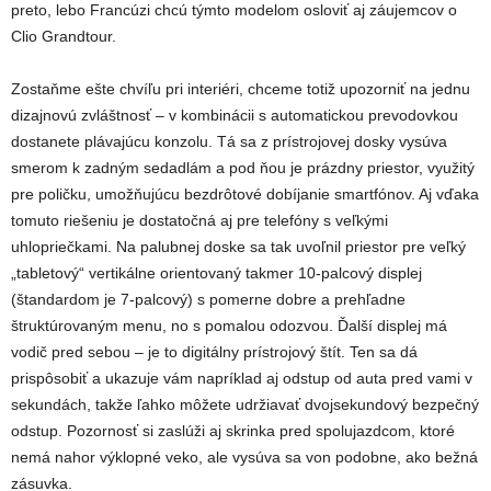
preto, lebo Francúzi chcú týmto modelom osloviť aj záujemcov o
Clio Grandtour.
Zostaňme ešte chvíľu pri interiéri, chceme totiž upozorniť na jednu
dizajnovú zvláštnosť – v kombinácii s automatickou prevodovkou
dostanete plávajúcu konzolu. Tá sa z prístrojovej dosky vysúva
smerom k zadným sedadlám a pod ňou je prázdny priestor, využitý
pre poličku, umožňujúcu bezdrôtové dobíjanie smartfónov. Aj vďaka
tomuto riešeniu je dostatočná aj pre telefóny s veľkými
uhlopriečkami. Na palubnej doske sa tak uvoľnil priestor pre veľký
„tabletový“ vertikálne orientovaný takmer 10-palcový displej
(štandardom je 7-palcový) s pomerne dobre a prehľadne
štruktúrovaným menu, no s pomalou odozvou. Ďalší displej má
vodič pred sebou – je to digitálny prístrojový štít. Ten sa dá
prispôsobiť a ukazuje vám napríklad aj odstup od auta pred vami v
sekundách, takže ľahko môžete udržiavať dvojsekundový bezpečný
odstup. Pozornosť si zaslúži aj skrinka pred spolujazdcom, ktoré
nemá nahor výklopné veko, ale vysúva sa von podobne, ako bežná
zásuvka.