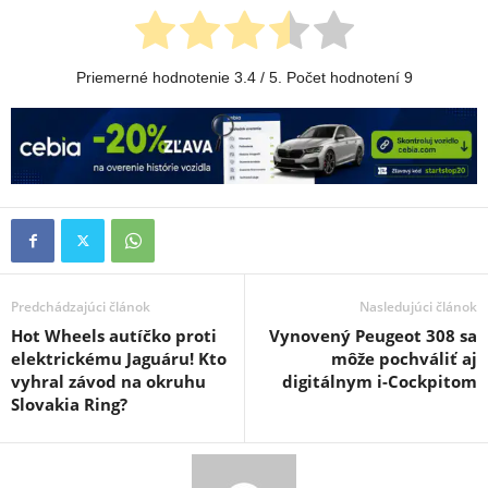
Priemerné hodnotenie
3.4
/ 5. Počet hodnotení
9
Predchádzajúci článok
Nasledujúci článok
Hot Wheels autíčko proti
Vynovený Peugeot 308 sa
elektrickému Jaguáru! Kto
môže pochváliť aj
vyhral závod na okruhu
digitálnym i-Cockpitom
Slovakia Ring?