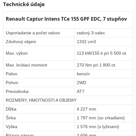
Technické údaje
Renault Captur Intens TCe 155 GPF EDC, 7 stupňov
Usporiadanie a počet valcov
radový 3-valec
Zdvihový objem
1332 cm3
Max. výkon
113 kW/155 k pri 5 500 ot.
Max. krútiaci moment
270 Nm pri 1 800 ot.
Palivo
benzín
Pohon
2WD
Prevodovka
AT7
ROZMERY, HMOTNOSTI A OBJEMY
Dĺžka
4 227 mm
Šírka
1 797 mm (so zrkadlami)
Výška
1 576 mm (s lyžinami)
Rázvor náprav
2 606 mm