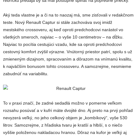
rebríčku predaja by sa mal postupne šplhať na popredné priečky.
Aký teda vlastne je a či na to naozaj má, sme zisťovali v redakčnom
teste. Nový Renault Captur si stále zachováva svoj imidž
mestského crossoveru, aj keď oproti predchodcovi narástol vo
všetkých smeroch, najviac – o vyše 10 centimetrov – na dĺžku.
Najviac to pocítia cestujúci vzadu, kde sa oproti predchodcovi
cestovný komfort zvýšil výrazne. Vnútorný priestor patrí, spolu s už
zmieneným dizajnom, spracovaním a dôrazom na vnímanú kvalitu,
k najväčším bonusom tohto crossoveru. A samozrejme, nesmieme
zabudnúť na variabilitu.
To v praxi značí, že zadné sedadlá možno v pomerne veľkom
rozsahu posúvať a v kufri máte dvojité dno. Aj preto na prvý pohľad
nevyzerá veľký, no jeho celkový objem je „kombíkový“, vyše 530
litrov. Samozrejme, z hľadiska tvaru je kratší a hlbší, s o niečo
vyššie položenou nakladacou hranou. Dôraz na kufor je veľký aj