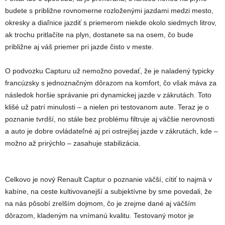
budete s približne rovnomerne rozloženými jazdami medzi mesto,
okresky a diaľnice jazdiť s priemerom niekde okolo siedmych litrov,
ak trochu pritlačíte na plyn, dostanete sa na osem, čo bude
približne aj váš priemer pri jazde čisto v meste.
O podvozku Capturu už nemožno povedať, že je naladený typicky
francúzsky s jednoznačným dôrazom na komfort, čo však máva za
následok horšie správanie pri dynamickej jazde v zákrutách. Toto
klišé už patrí minulosti – a nielen pri testovanom aute. Teraz je o
poznanie tvrdší, no stále bez problému filtruje aj väčšie nerovnosti
a auto je dobre ovládateľné aj pri ostrejšej jazde v zákrutách, kde –
možno až prirýchlo – zasahuje stabilizácia.
Celkovo je nový Renault Captur o poznanie väčší, cítiť to najmä v
kabíne, na ceste kultivovanejší a subjektívne by sme povedali, že
na nás pôsobí zrelším dojmom, čo je zrejme dané aj väčším
dôrazom, kladeným na vnímanú kvalitu. Testovaný motor je