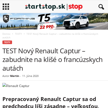
Domov
TESTY
TEST Nový Renault Captur – zabudnite na klišé o francúzskych
autách
TESTY
TEST Nový Renault Captur –
zabudnite na klišé o francúzskych
autách
Autor
Martin
-
11. júna 2020
Prepracovaný Renault Captur sa od
predchodcu líši zásadne – veľkosťou,