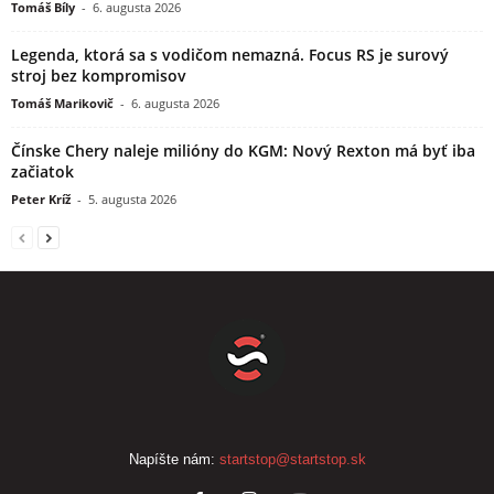
Tomáš Bíly
-
6. augusta 2026
Legenda, ktorá sa s vodičom nemazná. Focus RS je surový
stroj bez kompromisov
Tomáš Marikovič
-
6. augusta 2026
Čínske Chery naleje milióny do KGM: Nový Rexton má byť iba
začiatok
Peter Kríž
-
5. augusta 2026
Napíšte nám:
startstop@startstop.sk