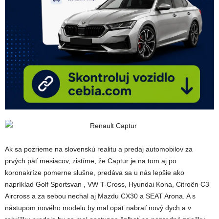
Ak sa pozrieme na slovenskú realitu a predaj automobilov za
prvých päť mesiacov, zistíme, že Captur je na tom aj po
koronakríze pomerne slušne, predáva sa u nás lepšie ako
napríklad Golf Sportsvan , VW T-Cross, Hyundai Kona, Citroën C3
Aircross a za sebou nechal aj Mazdu CX30 a SEAT Arona. A s
nástupom nového modelu by mal opäť nabrať nový dych a v