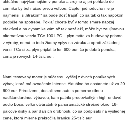
aktuálne najvýkonnejším v ponuke a zrejme aj pri pohľade do
cenníku by bol našou prvou voľbou. Captur jednoducho nie je
najmenší, s „litrákom“ sa bude dosť trápiť, čo sa tak či tak napokon
podpíše na spotrebe. Pokiaľ chcete byť v tomto smere naozaj
efektívni a na dynamike vám až tak nezáleží, môže byť zaujímavou
alternatívou verzia TCe 100 LPG – plyn máte za budovaný priamo
z výroby, nemá to teda žiadny vplyv na záruku a oproti základnej
verzii TCe si za plyn priplatíte len 600 eur, čo je dobrá ponuka,
cena je rovných 14-tisíc eur.
Nami testovaný motor je súčasťou vyššej z dvoch ponúkaných
výbav, ktorá má označenie Intense. Aktuálne ho dostanete už za 20
900 eur. Prirodzene, dostali sme auto s pomerne silnou
nadštandardnou výbavou, kam patrilo predovšetkým high-endové
audio Bose, veľké otvárateľné panoramatické strešné okno, 18-
palcové disky a pár ďalších drobností, čo sa podpísalo na výslednej
cene, ktorá mierne prekročila hranicu 25-tisíc eur.