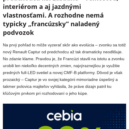
interiérom a aj jazdnými
vlastnosťami. A rozhodne nemá
typicky „francúzsky“ naladený
podvozok
Na prvý pohľad to môže vyzerať skôr ako evolúcia – zvonku sa totiž
nový Renault Captur od predchodcu až tak dramaticky neodlišuje.
No zdanie klame. Pravdou je, že Francúzi stavili na istotu a zvonku
urobili len niekoľko decentných zmien, najvýraznejšou je využitie
predných full-LED svetiel a novej CMF-B platformy. Dôvod je však
prozaický – Captur je vo svojej kategórii mimoriadne úspešný a
takmer polovica majiteľov vyhlásila, že práve dizajn patril ku
kľúčovým prvkom pri rozhodovaní o jeho kúpe.