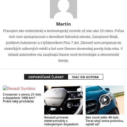
Martin
Pracujem ako motoristický a technologický novinár už viac ako 20 rokov. Počas
nich som spolupracoval s denníkom Národná obroda, časopisom Brejk,
portálom Autoserver a s týždenníkom Plus 7 dní. Zároveň som prispieval do
niekoľkých odborných médií a bol som členom slovenskej poroty Auta roka. V
oblasti automotive ma zaujímajú hlavne nové technológie a ekonomické
trendy.
ODPORÚČANÉ ČLÁNKY
VIAC OD AUTORA
Crossover s cenou 21-tisíc
a dojazdom 1400 km?
Práve taký prichádza
Renault prinesie
Ako nové stálo 40-tisíc.
elektromobily s
Teraz stojí sotva polovicu,
nebojácnym dojazdom
oplatí sa?