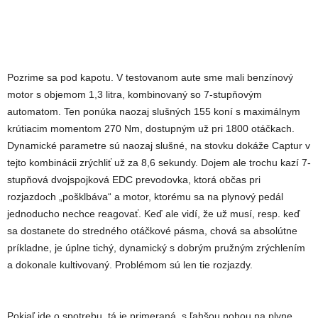
Pozrime sa pod kapotu. V testovanom aute sme mali benzínový
motor s objemom 1,3 litra, kombinovaný so 7-stupňovým
automatom. Ten ponúka naozaj slušných 155 koní s maximálnym
krútiacim momentom 270 Nm, dostupným už pri 1800 otáčkach.
Dynamické parametre sú naozaj slušné, na stovku dokáže Captur v
tejto kombinácii zrýchliť už za 8,6 sekundy. Dojem ale trochu kazí 7-
stupňová dvojspojková EDC prevodovka, ktorá občas pri
rozjazdoch „pošklbáva“ a motor, ktorému sa na plynový pedál
jednoducho nechce reagovať. Keď ale vidí, že už musí, resp. keď
sa dostanete do stredného otáčkové pásma, chová sa absolútne
príkladne, je úplne tichý, dynamický s dobrým pružným zrýchlením
a dokonale kultivovaný. Problémom sú len tie rozjazdy.
Pokiaľ ide o spotrebu, tá je primeraná, s ľahšou nohou na plyne