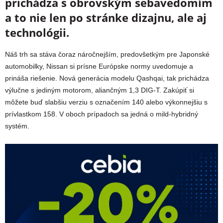
prichádza s obrovským sebavedomím
a to nie len po stránke dizajnu, ale aj
technológii.
Náš trh sa stáva čoraz náročnejším, predovšetkým pre Japonské
automobilky, Nissan si prísne Európske normy uvedomuje a
prináša riešenie. Nová generácia modelu Qashqai, tak prichádza
výlučne s jediným motorom, aliančným 1,3 DIG-T. Zakúpiť si
môžete buď slabšiu verziu s označením 140 alebo výkonnejšiu s
prívlastkom 158. V oboch prípadoch sa jedná o mild-hybridný
systém.