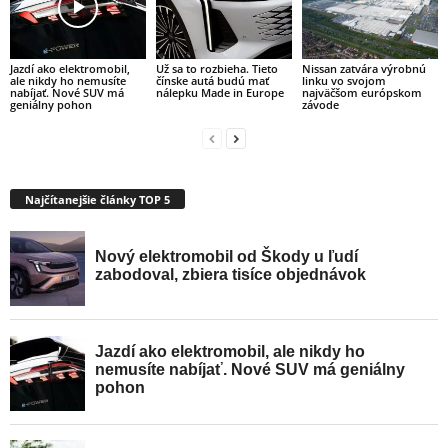
Jazdí ako elektromobil,
Už sa to rozbieha. Tieto
Nissan zatvára výrobnú
ale nikdy ho nemusíte
čínske autá budú mať
linku vo svojom
nabíjať. Nové SUV má
nálepku Made in Europe
najväčšom európskom
geniálny pohon
závode
Najčítanejšie články TOP 5