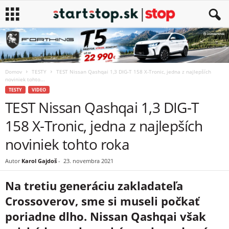
Domov
TESTY
TEST Nissan Qashqai 1,3 DIG-T 158 X-Tronic, jedna z najlepších
noviniek tohto...
TESTY
VIDEO
TEST Nissan Qashqai 1,3 DIG-T
158 X-Tronic, jedna z najlepších
noviniek tohto roka
Autor
Karol Gajdoš
-
23. novembra 2021
Na tretiu generáciu zakladateľa
Crossoverov, sme si museli počkať
poriadne dlho. Nissan Qashqai však