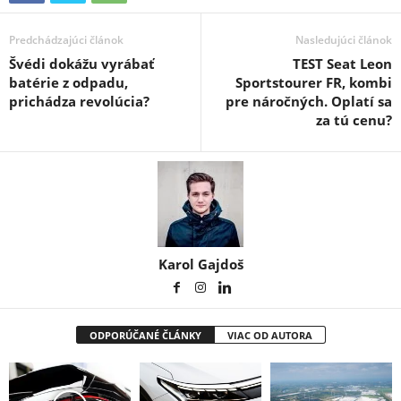
Predchádzajúci článok
Nasledujúci článok
Švédi dokážu vyrábať
TEST Seat Leon
batérie z odpadu,
Sportstourer FR, kombi
prichádza revolúcia?
pre náročných. Oplatí sa
za tú cenu?
Karol Gajdoš
ODPORÚČANÉ ČLÁNKY
VIAC OD AUTORA