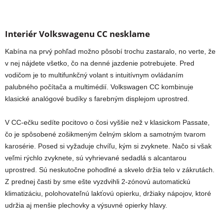
Interiér Volkswagenu CC nesklame
Kabína na prvý pohľad možno pôsobí trochu zastaralo, no verte, že
v nej nájdete všetko, čo na denné jazdenie potrebujete. Pred
vodičom je to multifunkčný volant s intuitívnym ovládaním
palubného počítača a multimédií. Volkswagen CC kombinuje
klasické analógové budíky s farebným displejom uprostred.
V CC-ečku sedíte pocitovo o čosi vyššie než v klasickom Passate,
čo je spôsobené zošikmeným čelným sklom a samotným tvarom
karosérie. Posed si vyžaduje chvíľu, kým si zvyknete. Načo si však
veľmi rýchlo zvyknete, sú vyhrievané sedadlá s alcantarou
uprostred. Sú neskutočne pohodlné a skvelo držia telo v zákrutách.
Z prednej časti by sme ešte vyzdvihli 2-zónovú automatickú
klimatizáciu, polohovateľnú lakťovú opierku, držiaky nápojov, ktoré
udržia aj menšie plechovky a výsuvné opierky hlavy.