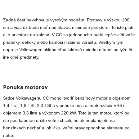
Zadná časť nevyhovuje vysokým osobám. Postavy s výškou 190
cm a viac už budú mať nad hlavou minimum priestoru. To isté platí
aj o priestore na kolená. V CC sa jednoducho budú lepšie cítiť vaše
priateľky, detičky alebo kamoši nižšieho vzrastu. Všetkým tým
dopraje Volkswagen sklápateľnú lakťovú opierku a tunel na lyže či
iné dlhé predmety.
Ponuka motorov
Srdce Volkswagenu CC mohol tvoriť benzínový motor s objemom
1,4 litra, 1,8 TSI, 2,0 TSI a v ponuke bola aj motorizácia VR6 s
objemom 3,6 litra a výkonom 220 kW. Toto je ten motor, ktorý by
ste pod kapotou určite veľmi chceli, no ak neplánujete na
benzínkach nechať aj obličku, veľmi pravdepodobne siahnete po
nafte.