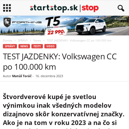
Domov
SPRÁVY
News
TEST JAZDENKY: Volkswagen CC po 100.000 km
SPRÁVY
NEWS
TESTY
VIDEO
TEST JAZDENKY: Volkswagen CC
po 100.000 km
Autor
Matúš Toráč
-
16. decembra 2023
Štvordverové kupé je svetlou
výnimkou inak všedných modelov
dizajnovo skôr konzervatívnej značky.
Ako je na tom v roku 2023 a na čo si