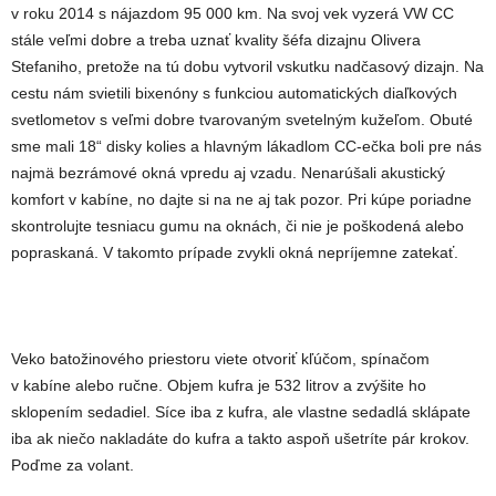
v roku 2014 s nájazdom 95 000 km. Na svoj vek vyzerá VW CC
stále veľmi dobre a treba uznať kvality šéfa dizajnu Olivera
Stefaniho, pretože na tú dobu vytvoril vskutku nadčasový dizajn.
Na
cestu nám svietili bixenóny s funkciou automatických diaľkových
svetlometov s veľmi dobre tvarovaným svetelným kužeľom. Obuté
sme mali 18“ disky kolies a hlavným lákadlom CC-ečka boli pre nás
najmä bezrámové okná vpredu aj vzadu. Nenarúšali akustický
komfort v kabíne, no dajte si na ne aj tak pozor. Pri kúpe poriadne
skontrolujte tesniacu gumu na oknách, či nie je poškodená alebo
popraskaná. V takomto prípade zvykli okná nepríjemne zatekať.
Veko batožinového priestoru viete otvoriť kľúčom, spínačom
v kabíne alebo ručne. Objem kufra je 532 litrov a zvýšite ho
sklopením sedadiel. Síce iba z kufra, ale vlastne sedadlá sklápate
iba ak niečo nakladáte do kufra a takto aspoň ušetríte pár krokov.
Poďme za volant.