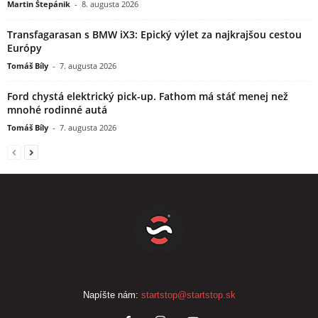
Martin Štepánik
-
8. augusta 2026
Transfagarasan s BMW iX3: Epický výlet za najkrajšou cestou
Európy
Tomáš Bíly
-
7. augusta 2026
Ford chystá elektrický pick-up. Fathom má stáť menej než
mnohé rodinné autá
Tomáš Bíly
-
7. augusta 2026
Napíšte nám:
startstop@startstop.sk