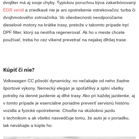
dvojliter má aj svoje chyby. Typickou poruchou býva zakarbónovaný
EGR ventil
a zriedkavé nie je ani opotrebenie vstrekovačov, turba či
dvojhmotového zotrvačníka. Vo všeobecnosti neodporúčame
dieselové motory na krátke trasy, pretože v takomto prípade trpí
DPF filter, ktorý sa nestíha regenerovať. Ak ho v meste chcete
používať, treba ho cez víkend prevetrať na nejakej dlhšej trase.
Kúpiť či nie?
Volkswagen CC pôsobí dynamicky, no nečakajte od neho žiadne
športové výkony. Nemecký elegán je spoľahlivý a splní všetky
potreby na denné jazdenie aj dlhé trasy. Ako pri každej jazdenke, aj
v tomto prípade je esenciálne poriadne preveriť servisnú históriu
vozidla a fyzické opotrebenie. Choďte na skúšobnú jazdu
s technikom a ak všetko nasvedčuje tomu, že auto je v poriadku,
tak neváhajte a kúpte ho.