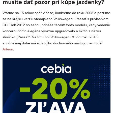
musíte dať pozor pri kúpe jazdenky?
Vráťme sa 15 rokov späť v čase, konkrétne do roku 2008 a pozrime
sa na krajšiu verziu vtedajšieho Volkswagenu Passat s prívlastkom
CC. Rok 2012 so sebou prináša facelift tohto modelu, kedy vedenie
koncernu tohto elegána výrazne upgradovalo a škrtlo z názvu
slovíčko „Passat“. Na trhu bol Volkswagen CC do roku 2016
a v dnešnej dobe má už svojho duchovného nástupcu – model
Arteon
.