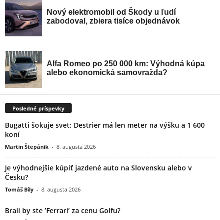
Posledné príspevky
Bugatti šokuje svet: Destrier má len meter na výšku a 1 600
koní
Martin Štepánik
-
8. augusta 2026
Je výhodnejšie kúpiť jazdené auto na Slovensku alebo v
Česku?
Tomáš Bíly
-
8. augusta 2026
Brali by ste ’Ferrari’ za cenu Golfu?