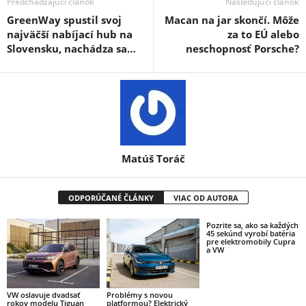
Predchádzajúci článok
Nasledujúci článok
GreenWay spustil svoj
Macan na jar skončí. Môže
najväčší nabíjací hub na
za to EÚ alebo
Slovensku, nachádza sa…
neschopnosť Porsche?
Matúš Toráč
ODPORÚČANÉ ČLÁNKY
VIAC OD AUTORA
Pozrite sa, ako sa každých
45 sekúnd vyrobí batéria
pre elektromobily Cupra
a VW
VW oslavuje dvadsať
Problémy s novou
rokov modelu Tiguan
platformou? Elektrický