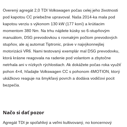
Overený agregát 2,0 TDI Volkswagen počas celej jeho životnosti
pod kapotou CC priebežne upravoval. Naša 2014-ka mala pod
kapotou verziu s výkonom 130 kW (177 koní) a krútiacim
momentom 380 Nm.
Na trhu nájdete kúsky so 6-stupňovým
manuálom, DSG prevodovkou s rovnakým počtom prevodových
stupňov, ale aj automat Tiptronic, práve v najvýkonnejšej
motorizácii VR6. Nami testovaný exemplár mal DSG prevodovku,
ktorá krásne reagovala na radenie pod volantom a zbytočne
netrhala ani v nízkych rýchlostiach. Ak dokážete počas roka využiť
pohon 4×4, hľadajte Volkswagen CC s pohonom 4MOTION, ktorý
ukážkovo reaguje na šmykľavý povrch a dodáva vodičovi pocit
bezpečia.
Načo si dať pozor
Agregát TDI je spoľahlivý a veľmi kultivovaný, no koncernový